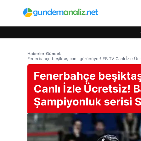
Haberler
›
Güncel
›
Fenerbahçe beşiktaş canlı görünüyor! FB TV Canlı İzle Ücr
Fenerbahçe beşiktaş
Canlı İzle Ücretsiz!
Şampiyonluk serisi S