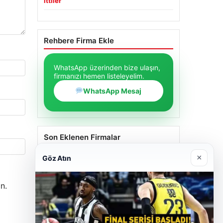
WhatsApp Mesaj
Son Eklenen Firmalar
×
Göz Atın
n.
Trend Yapı Akustik
18/04/2026