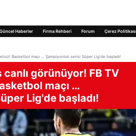
Güncel Haberler
Firma Rehberi
Forum
Çerez Politikas
etsiz! Basketbol maçı … Şampiyonluk serisi Süper Lig'de başladı!
 canlı görünüyor! FB TV
 Basketbol maçı …
üper Lig'de başladı!