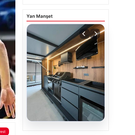
Yan Manşet
03.08.2026
Fed faizi sabit tuttu
Piyasa Verileri
{“title”: “ABD Merkez Bankası Faiz
Oranını Sabit Tuttu”, “content”: “
ABD Merkez Bankası, piyasa…
USD
47.57
▲ +0.08%
EUR
55.00
▲ +0.26%
ALTIN
6493.2
▲ +4.20%
rest