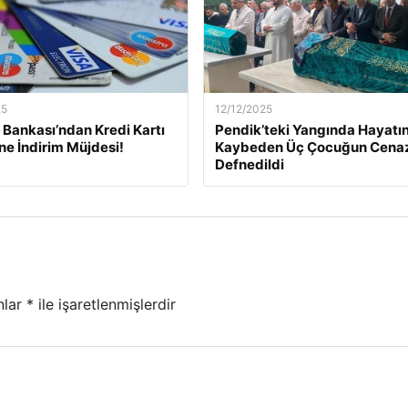
25
12/12/2025
Bankası’ndan Kredi Kartı
Pendik’teki Yangında Hayatın
ine İndirim Müjdesi!
Kaybeden Üç Çocuğun Cena
Defnedildi
nlar
*
ile işaretlenmişlerdir