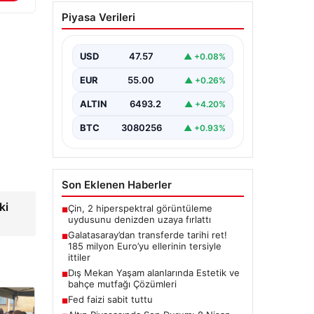
BTC
3080256
▲ +0.93%
Son Eklenen Haberler
Çin, 2 hiperspektral görüntüleme
■
uydusunu denizden uzaya fırlattı
Galatasaray’dan transferde tarihi ret!
■
185 milyon Euro’yu ellerinin tersiyle
ittiler
Dış Mekan Yaşam alanlarında Estetik ve
■
bahçe mutfağı Çözümleri
Fed faizi sabit tuttu
■
Altın Piyasasında Son Durum: 8 Nisan
■
2026 Gram, Çeyrek, Yarım ve
ki
Cumhuriyet Altını Fiyatları
Güncel