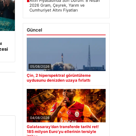
05/08/2026
Çin, 2 hiperspektral görüntüleme
uydusunu denizden uzaya fırlattı
ı
zesi
04/08/2026
Galatasaray’dan transferde tarihi ret!
185 milyon Euro’yu ellerinin tersiyle
ittiler
Rehbere Firma Ekle
WhatsApp üzerinden bize ulaşın,
firmanızı hemen listeleyelim.