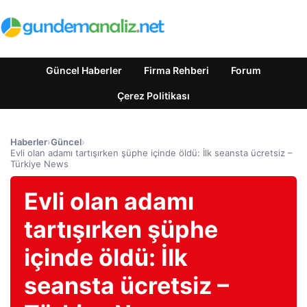
Güncel Haberler
Firma Rehberi
Forum
Çerez Politikası
Haberler
›
Güncel
›
Evli olan adamı tartışırken şüphe içinde öldü: İlk seansta ücretsiz –
Türkiye News
Evli olan adamı
tartışırken şüphe
içinde öldü: İlk
seansta ücretsiz –