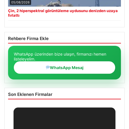
05/08/2026
Çin, 2 hiperspektral görüntüleme uydusunu denizden uzaya
fırlattı
Rehbere Firma Ekle
WhatsApp üzerinden bize ulaşın, firmanızı hemen
listeleyelim.
WhatsApp Mesaj
Son Eklenen Firmalar