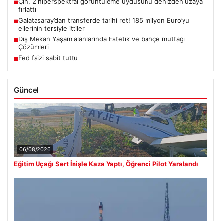
Çin, 2 hiperspektral görüntüleme uydusunu denizden uzaya
■
fırlattı
Galatasaray’dan transferde tarihi ret! 185 milyon Euro’yu
■
ellerinin tersiyle ittiler
Dış Mekan Yaşam alanlarında Estetik ve bahçe mutfağı
■
Çözümleri
Fed faizi sabit tuttu
■
Güncel
06/08/2026
Eğitim Uçağı Sert İnişle Kaza Yaptı, Öğrenci Pilot Yaralandı