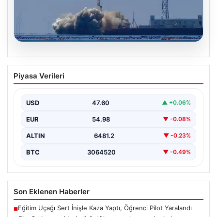
05.08.2026
Çin, 2 hiperspektral görüntüleme
Piyasa Verileri
uydusunu denizden uzaya fırlattı
USD
47.60
▲ +0.06%
EUR
54.98
▼ -0.08%
ALTIN
6481.2
▼ -0.23%
BTC
3064520
▼ -0.49%
Son Eklenen Haberler
Eğitim Uçağı Sert İnişle Kaza Yaptı, Öğrenci Pilot Yaralandı
■