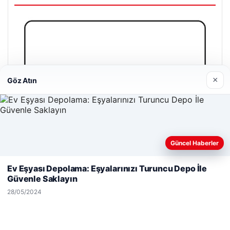
×
Göz Atın
Güncel Haberler
Web sitemizi nasıl kullandığınızı daha iyi anlayabilmek,
deneyiminizi kişiselleştirmek ve geliştirmek amacıyla çerezler
Ev Eşyası Depolama: Eşyalarınızı Turuncu Depo İle
kullanıyoruz.
Çerez Politikamız
Güvenle Saklayın
Reddet
Kabul Et
28/05/2024
Trend Yapı Akustik