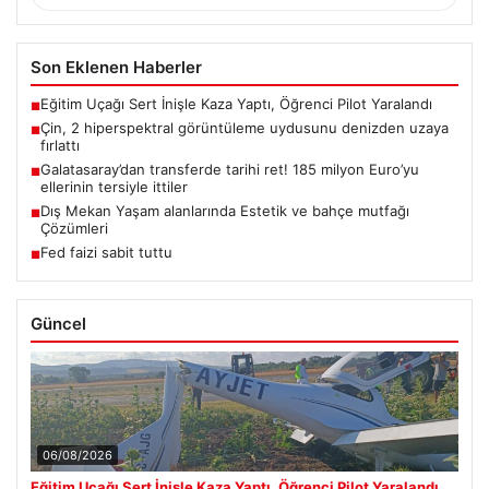
Son Eklenen Haberler
Eğitim Uçağı Sert İnişle Kaza Yaptı, Öğrenci Pilot Yaralandı
■
Çin, 2 hiperspektral görüntüleme uydusunu denizden uzaya
■
fırlattı
Galatasaray’dan transferde tarihi ret! 185 milyon Euro’yu
■
ellerinin tersiyle ittiler
Dış Mekan Yaşam alanlarında Estetik ve bahçe mutfağı
■
Çözümleri
Fed faizi sabit tuttu
■
Güncel
06/08/2026
Eğitim Uçağı Sert İnişle Kaza Yaptı, Öğrenci Pilot Yaralandı