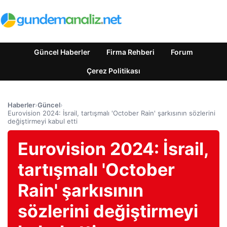
Güncel Haberler
Firma Rehberi
Forum
Çerez Politikası
Haberler
›
Güncel
›
Eurovision 2024: İsrail, tartışmalı 'October Rain' şarkısının sözlerini
değiştirmeyi kabul etti
Eurovision 2024: İsrail,
tartışmalı 'October
Rain' şarkısının
sözlerini değiştirmeyi