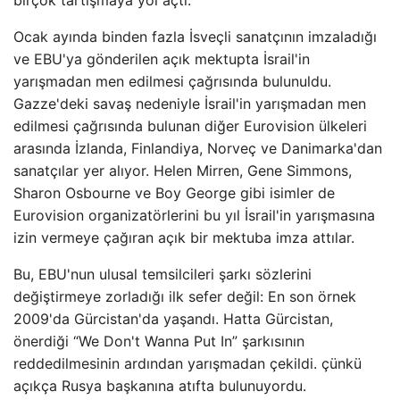
birçok tartışmaya yol açtı.
Ocak ayında binden fazla İsveçli sanatçının imzaladığı
ve EBU'ya gönderilen açık mektupta İsrail'in
yarışmadan men edilmesi çağrısında bulunuldu.
Gazze'deki savaş nedeniyle İsrail'in yarışmadan men
edilmesi çağrısında bulunan diğer Eurovision ülkeleri
arasında İzlanda, Finlandiya, Norveç ve Danimarka'dan
sanatçılar yer alıyor. Helen Mirren, Gene Simmons,
Sharon Osbourne ve Boy George gibi isimler de
Eurovision organizatörlerini bu yıl İsrail'in yarışmasına
izin vermeye çağıran açık bir mektuba imza attılar.
Bu, EBU'nun ulusal temsilcileri şarkı sözlerini
değiştirmeye zorladığı ilk sefer değil: En son örnek
2009'da Gürcistan'da yaşandı. Hatta Gürcistan,
önerdiği “We Don't Wanna Put In” şarkısının
reddedilmesinin ardından yarışmadan çekildi. çünkü
açıkça Rusya başkanına atıfta bulunuyordu.