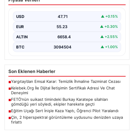
Sertifikalı Adresi Ve Chat Deneyimi
Sanal dünyasında kullanıcıların güvenli bir tarzda iletişim
kurması kritik bir değer ifade etmektedir. Günümüzde…
USD
47.71
▲ +0.15%
EUR
55.23
▲ +0.30%
ALTIN
6658.4
▲ +2.55%
BTC
3094504
▲ +1.00%
Son Eklenen Haberler
Yargıtay’dan Emsal Karar: Temizlik İhmaline Tazminat Cezası
■
Kelebek.Org İle Dijital İletişimin Sertifikalı Adresi Ve Chat
■
Deneyimi
FETÖ’nün suikast timindeki Burkay Karatepe silahları
■
gömdüğü yeri söyledi, ekipler harekete geçti
Eğitim Uçağı Sert İnişle Kaza Yaptı, Öğrenci Pilot Yaralandı
■
Çin, 2 hiperspektral görüntüleme uydusunu denizden uzaya
■
fırlattı