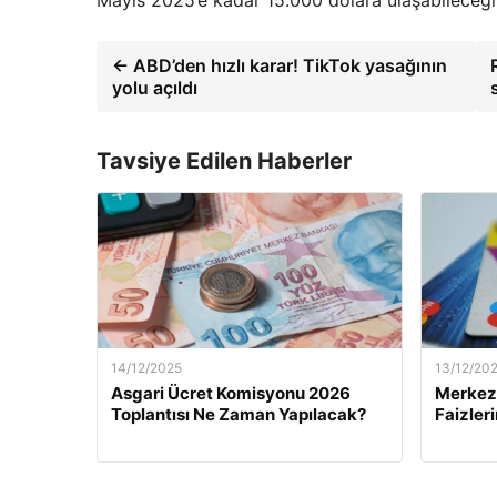
Mayıs 2025’e kadar 15.000 dolara ulaşabileceği
← ABD’den hızlı karar! TikTok yasağının
yolu açıldı
Tavsiye Edilen Haberler
14/12/2025
13/12/20
Asgari Ücret Komisyonu 2026
Merkez 
Toplantısı Ne Zaman Yapılacak?
Faizler