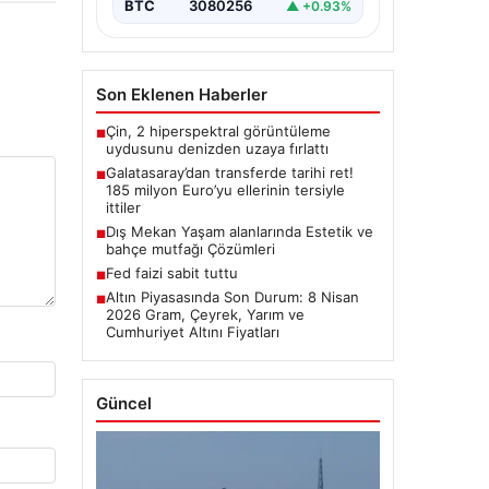
BTC
3080256
▲ +0.93%
Son Eklenen Haberler
Çin, 2 hiperspektral görüntüleme
■
uydusunu denizden uzaya fırlattı
Galatasaray’dan transferde tarihi ret!
■
185 milyon Euro’yu ellerinin tersiyle
ittiler
Dış Mekan Yaşam alanlarında Estetik ve
■
bahçe mutfağı Çözümleri
Fed faizi sabit tuttu
■
Altın Piyasasında Son Durum: 8 Nisan
■
2026 Gram, Çeyrek, Yarım ve
Cumhuriyet Altını Fiyatları
Güncel