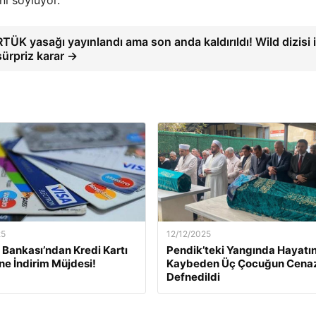
ni söylüyor.
RTÜK yasağı yayınlandı ama son anda kaldırıldı! Wild dizisi 
sürpriz karar →
25
12/12/2025
Bankası’ndan Kredi Kartı
Pendik’teki Yangında Hayatın
ine İndirim Müjdesi!
Kaybeden Üç Çocuğun Cena
Defnedildi