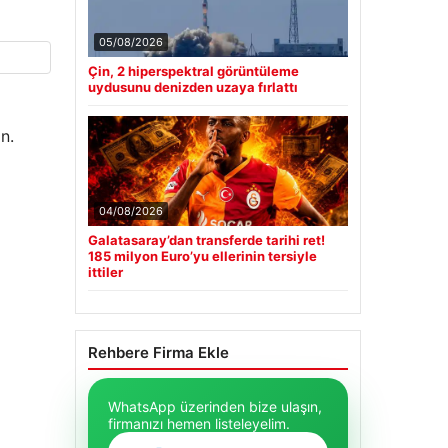
05/08/2026
Çin, 2 hiperspektral görüntüleme
uydusunu denizden uzaya fırlattı
n.
04/08/2026
Galatasaray’dan transferde tarihi ret!
185 milyon Euro’yu ellerinin tersiyle
ittiler
Rehbere Firma Ekle
WhatsApp üzerinden bize ulaşın,
firmanızı hemen listeleyelim.