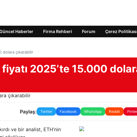
Güncel Haberler
Firma Rehberi
Forum
Çerez Politikas
 dolara çıkarabilir
 fiyatı 2025’te 15.000 dolar
Paylaş:
Twitter
Facebook
WhatsApp
Reddit
Pinte
ırdı ve bir analist, ETH’nin