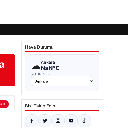
ı
Hava Durumu
a
☁
Ankara
NaN°C
ŞEHIR SEÇ
rest
Bizi Takip Edin