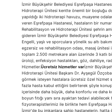
İzmir Büyükşehir Belediyesi Eşrefpaşa Hastanesi 
Hidroterapi Ünitesi kentte önemli bir boşluğu dol
yapıldığı iki hidroterapi havuzu, muayene odalar
veren Eşrefpaşa Hastanesi, hastaların bir numaral
Rehabilitasyon ve Hidroterapi Ünitesi şehrin amir
gideren İzmir Büyükşehir Belediyesi Eşrefpaşa Ha
Engelli, yaşlı ve sporculara yönelik su altı bakı
egzersiz ve rehabilitasyon odası, masaj ünitesi i
toplam 2.500 metrekare alan üzerinde 3 katlı bin
üroloji, enfeksiyon hastalıkları, göz, dahiliye, r
Hizmetler.
Ücretsiz hizmetler var
İzmir Büyükşeh
Hidroterapi Ünitesi Başkanı Dr. Ayşegül Özçoba
görmek isteyen hastalara ücretsiz özel hizmet 
fazla hasta kabul ettiğini belirterek şöyle kon
içerisinde daha büyük, daha konforlu ve daha kulla
boyun fıtığı yanı sıra ayaktan tedavi alabilecek 
fizyoterapistlerimiz ile birlikte hem Eşrefpaş
İzmir'de bu imkanlara sahip hastanelerin, hatta 