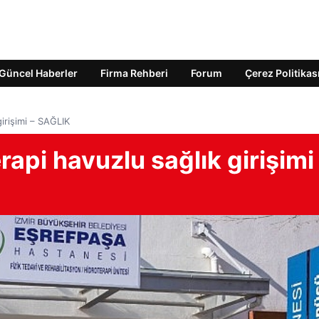
Güncel Haberler
Firma Rehberi
Forum
Çerez Politikas
irişimi – SAĞLIK
api havuzlu sağlık girişimi