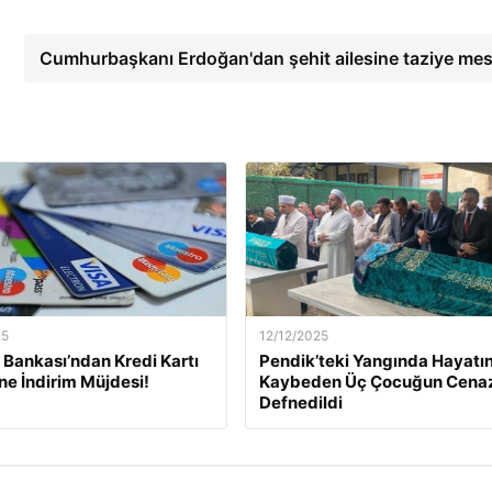
Cumhurbaşkanı Erdoğan'dan şehit ailesine taziye mes
25
12/12/2025
Bankası’ndan Kredi Kartı
Pendik’teki Yangında Hayatın
ine İndirim Müjdesi!
Kaybeden Üç Çocuğun Cena
Defnedildi