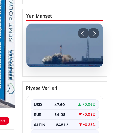
Yan Manşet
05.08.2026
Çin, 2 hiperspektral
Piyasa Verileri
görüntüleme uydusunu
denizden uzaya fırlattı
USD
47.60
▲ +0.06%
EUR
54.98
▼ -0.08%
rest
ALTIN
6481.2
▼ -0.23%