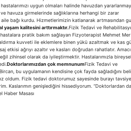
ı hastalarımızı uygun olmaları halinde havuzdan yararlanma
ve havuza girmelerinde sağlıklarına herhangi bir zarar
 aile bağı kurdu. Hizmetlerimizin katlanarak artmasından gu
 yaşam kalitesini arttırmaktır.
Fizik Tedavi ve Rehabilitasy
astalara pratik bakım sağlayan Fizyoterapist Mehmet Mert
aldırma kuvveti ile eklemlere binen yükü azaltmak ve kas 
aj etkisi ağrıyı azaltır ve kasları doğrudan rahatlatır. Amac
ğil zihinsel olarak da iyileştirmektir. Hastalarımızla bireyse
edi.
Doktorlarımızdan çok memnunum
Fizik Tedavi ve
ircan, bu uygulamanın kendisine çok fayda sağladığını beli
z oldum. Fizik tedavi doktorumuz sayesinde burayı tavsiye 
rim. Kaslarımın genişlediğini hissediyorum. “Doktorlardan d
el Haber Masası