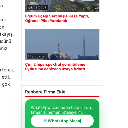
ya
06/08/2026
Eğitim Uçağı Sert İnişle Kaza Yaptı,
rur
Öğrenci Pilot Yaralandı
on
kayış,
gücünü
ımız
l
05/08/2026
Çin, 2 hiperspektral görüntüleme
uydusunu denizden uzaya fırlattı
rterek,
etti.
a çok
Rehbere Firma Ekle
WhatsApp üzerinden bize ulaşın,
firmanızı hemen listeleyelim.
WhatsApp Mesaj