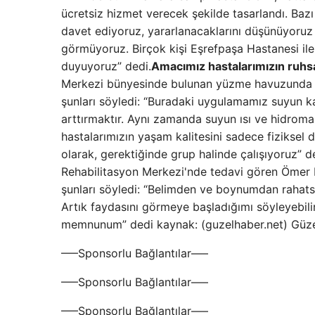
ücretsiz hizmet verecek şekilde tasarlandı. Baz
davet ediyoruz, yararlanacaklarını düşünüyoruz 
görmüyoruz. Birçok kişi Eşrefpaşa Hastanesi ile
duyuyoruz” dedi.
Amacımız hastalarımızın ruhsal
Merkezi bünyesinde bulunan yüzme havuzunda h
şunları söyledi: “Buradaki uygulamamız suyun k
arttırmaktır. Aynı zamanda suyun ısı ve hidromas
hastalarımızın yaşam kalitesini sadece fiziksel de
olarak, gerektiğinde grup halinde çalışıyoruz” d
Rehabilitasyon Merkezi'nde tedavi gören Ömer B
şunları söyledi: “Belimden ve boynumdan rahatsı
Artık faydasını görmeye başladığımı söyleyebili
memnunum” dedi kaynak: (guzelhaber.net) Güz
—–Sponsorlu Bağlantılar—–
—–Sponsorlu Bağlantılar—–
—–Sponsorlu Bağlantılar—–