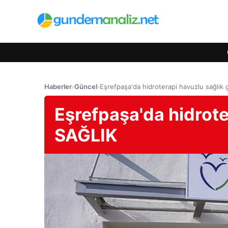
Haberler
›
Güncel
›
Eşrefpaşa'da hidroterapi havuzlu sağlık g
Eşrefpaşa'da hidroter
SAĞLIK