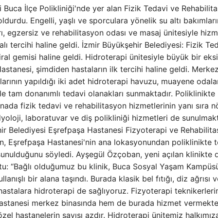
Buca İlçe Polikliniği'nde yer alan Fizik Tedavi ve Rehabilit
durdu. Engelli, yaşlı ve sporculara yönelik su altı bakımları
ı, egzersiz ve rehabilitasyon odası ve masaj ünitesiyle hiz
ı tercihi haline geldi. İzmir Büyükşehir Belediyesi: Fizik Ted
al gemisi haline geldi. Hidroterapi ünitesiyle büyük bir eksi
stanesi, şimdiden hastaların ilk tercihi haline geldi. Merkez
mlarının yapıldığı iki adet hidroterapi havuzu, muayene odalar
le tam donanımlı tedavi olanakları sunmaktadır. Poliklinikte
ada fizik tedavi ve rehabilitasyon hizmetlerinin yanı sıra nö
adyoloji, laboratuvar ve diş polikliniği hizmetleri de sunulmakt
ir Belediyesi Eşrefpaşa Hastanesi Fizyoterapi ve Rehabilit
n, Eşrefpaşa Hastanesi'nin ana lokasyonundan poliklinikte 
sunulduğunu söyledi. Ayşegül Özçoban, yeni açılan klinikte 
uştu: “Bağlı olduğumuz bu klinik, Buca Sosyal Yaşam Kampüs
nışlı bir alana taşındı. Burada klasik bel fıtığı, diz ağrısı v
hastalara hidroterapi de sağlıyoruz. Fizyoterapi teknikerleri
a Hastanesi merkez binasında hem de burada hizmet vermekte
özel hastanelerin sayısı azdır. Hidroterapi ünitemiz halkımız