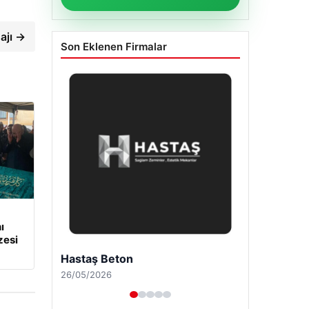
ajı →
Son Eklenen Firmalar
ı
zesi
Enes Kaplan Avukatlık Bürosu
28/04/2026