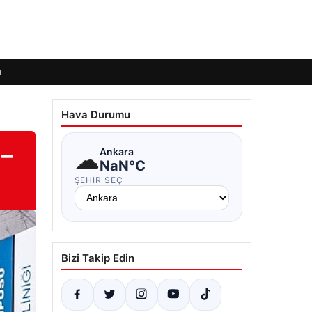
ı
Hava Durumu
 –
☁
Ankara
NaN°C
ŞEHIR SEÇ
Bizi Takip Edin