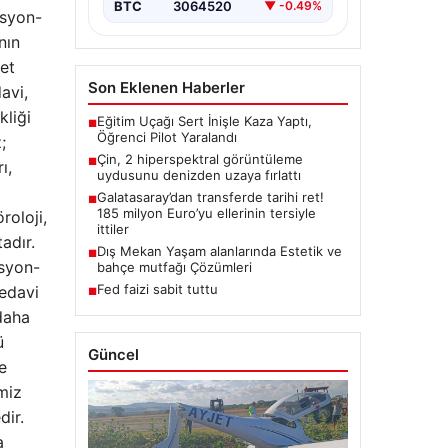
BTC
3064520
▼ -0.49%
asyon-
nın
met
Son Eklenen Haberler
avi,
kliği
Eğitim Uçağı Sert İnişle Kaza Yaptı,
■
Öğrenci Pilot Yaralandı
;
Çin, 2 hiperspektral görüntüleme
■
ı,
uydusunu denizden uzaya fırlattı
Galatasaray’dan transferde tarihi ret!
■
185 milyon Euro’yu ellerinin tersiyle
roloji,
ittiler
adır.
Dış Mekan Yaşam alanlarında Estetik ve
■
asyon-
bahçe mutfağı Çözümleri
Fed faizi sabit tuttu
tedavi
■
daha
ü
Güncel
e
miz
dir.
a