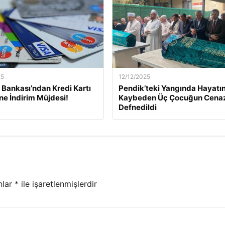
25
12/12/2025
Bankası’ndan Kredi Kartı
Pendik’teki Yangında Hayatın
ine İndirim Müjdesi!
Kaybeden Üç Çocuğun Cena
Defnedildi
nlar
*
ile işaretlenmişlerdir