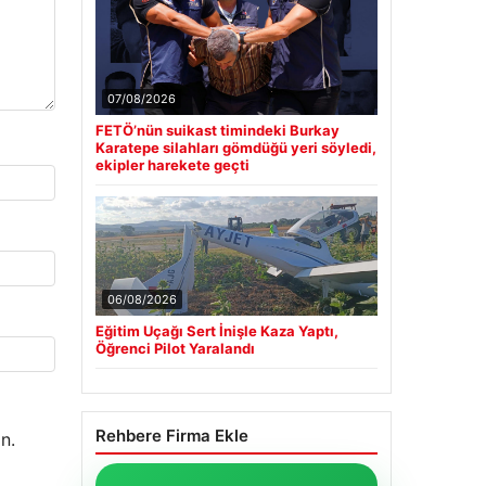
07/08/2026
FETÖ’nün suikast timindeki Burkay
Karatepe silahları gömdüğü yeri söyledi,
ekipler harekete geçti
06/08/2026
Eğitim Uçağı Sert İnişle Kaza Yaptı,
Öğrenci Pilot Yaralandı
Rehbere Firma Ekle
n.