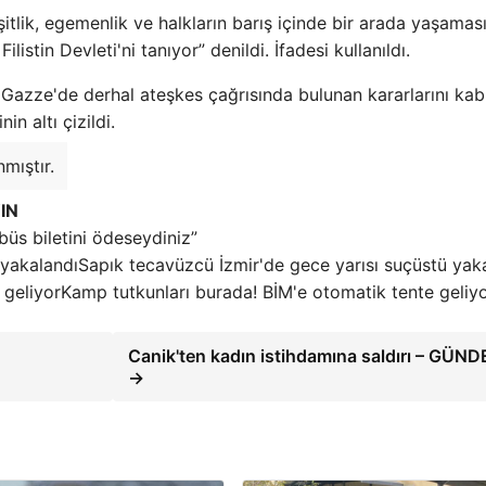
itlik, egemenlik ve halkların barış içinde bir arada yaşamas
ilistin Devleti'ni tanıyor” denildi. İfadesi kullanıldı.
Gazze'de derhal ateşkes çağrısında bulunan kararlarını kab
in altı çizildi.
mıştır.
IN
üs biletini ödeseydiniz”
Sapık tecavüzcü İzmir'de gece yarısı suçüstü yak
Kamp tutkunları burada! BİM'e otomatik tente geliy
Canik'ten kadın istihdamına saldırı – GÜN
→