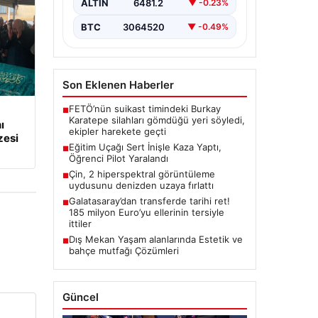
yaşandı.…
ALTIN
6481.2
▼ -0.23%
BTC
3064520
▼ -0.49%
Son Eklenen Haberler
FETÖ’nün suikast timindeki Burkay
■
Karatepe silahları gömdüğü yeri söyledi,
ı
ekipler harekete geçti
zesi
Eğitim Uçağı Sert İnişle Kaza Yaptı,
■
Öğrenci Pilot Yaralandı
Çin, 2 hiperspektral görüntüleme
■
uydusunu denizden uzaya fırlattı
Galatasaray’dan transferde tarihi ret!
■
185 milyon Euro’yu ellerinin tersiyle
ittiler
Dış Mekan Yaşam alanlarında Estetik ve
■
bahçe mutfağı Çözümleri
Güncel