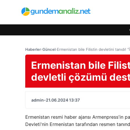
Haberler
›
Güncel
›
Ermenistan bile Filistin devletini tanıdı! 
Ermenistan bile Filist
devletli çözümü dest
admin
•
21.06.2024 13:37
Ermenistan resmi haber ajansı Armenpress'in payl
Devleti'nin Ermenistan tarafından resmen tanındığ