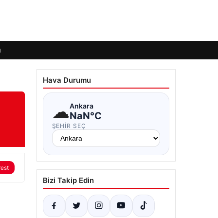
ı
Hava Durumu
☁
Ankara
NaN°C
ŞEHIR SEÇ
rest
Bizi Takip Edin