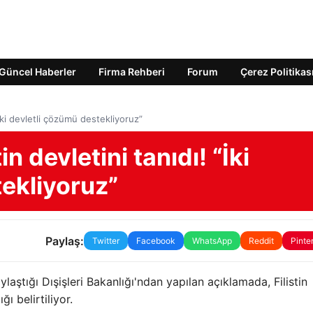
Güncel Haberler
Firma Rehberi
Forum
Çerez Politikas
“İki devletli çözümü destekliyoruz”
in devletini tanıdı! “İki
ekliyoruz”
Paylaş:
Twitter
Facebook
WhatsApp
Reddit
Pinte
aştığı Dışişleri Bakanlığı'ndan yapılan açıklamada, Filistin
ı belirtiliyor.