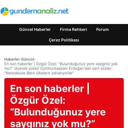
Güncel Haberler
Firma Rehberi
Forum
Çerez Politikası
Haberler
›
Güncel
›
En son haberler | Özgür Özel: “Bulunduğunuz yere saygınız yok
mu?” diyerek yüklü! Cumhurbaşkanı Erdoğan'dan sert sözler:
“Neredeyse Batılı ülkelere yalvarıyorlar”
En son haberler |
Özgür Özel:
“Bulunduğunuz yere
saygınız yok mu?”