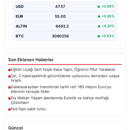
USD
47.57
▲ +0.08%
EUR
55.00
▲ +0.26%
ALTIN
6493.2
▲ +4.20%
BTC
3080256
▲ +0.93%
Son Eklenen Haberler
Eğitim Uçağı Sert İnişle Kaza Yaptı, Öğrenci Pilot Yaralandı
■
Çin, 2 hiperspektral görüntüleme uydusunu denizden uzaya
■
fırlattı
Galatasaray’dan transferde tarihi ret! 185 milyon Euro’yu
■
ellerinin tersiyle ittiler
Dış Mekan Yaşam alanlarında Estetik ve bahçe mutfağı
■
Çözümleri
Fed faizi sabit tuttu
■
Güncel