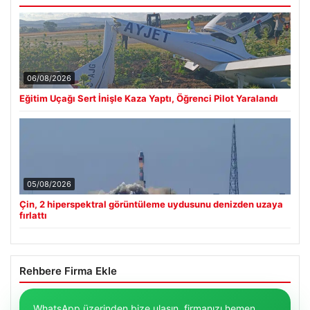
06/08/2026
Eğitim Uçağı Sert İnişle Kaza Yaptı, Öğrenci Pilot Yaralandı
05/08/2026
Çin, 2 hiperspektral görüntüleme uydusunu denizden uzaya
fırlattı
Rehbere Firma Ekle
WhatsApp üzerinden bize ulaşın, firmanızı hemen