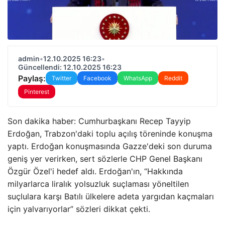
admin
•
12.10.2025 16:23
•
Güncellendi: 12.10.2025 16:23
Paylaş:
Twitter
Facebook
WhatsApp
Reddit
Pinterest
Son dakika haber: Cumhurbaşkanı Recep Tayyip
Erdoğan, Trabzon'daki toplu açılış töreninde konuşma
yaptı. Erdoğan konuşmasında Gazze'deki son duruma
geniş yer verirken, sert sözlerle CHP Genel Başkanı
Özgür Özel'i hedef aldı. Erdoğan'ın, “Hakkında
milyarlarca liralık yolsuzluk suçlaması yöneltilen
suçlulara karşı Batılı ülkelere adeta yargıdan kaçmaları
için yalvarıyorlar” sözleri dikkat çekti.