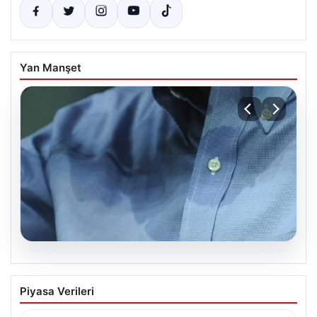
Yan Manşet
08.08.2026
Yargıtay’dan Emsal Karar: Temizlik
Piyasa Verileri
İhmaline Tazminat Cezası
Yargıtay 2. Hukuk Dairesi, evlilikte kişisel hijyene özen