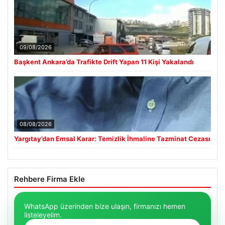
09/08/2026
Başkent Ankara’da Trafikte Drift Yapan 11 Kişi Yakalandı
08/08/2026
Yargıtay’dan Emsal Karar: Temizlik İhmaline Tazminat Cezası
Rehbere Firma Ekle
WhatsApp üzerinden bize ulaşın, firmanızı hemen
listeleyelim.