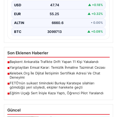
göstermemenin ciddi sonuçlar doğurabileceğine dair
USD
47.74
▲ +0.18%
örnek…
EUR
55.25
▲ +0.32%
ALTIN
6660.6
• 0.00%
BTC
3099713
▲ +0.09%
Son Eklenen Haberler
Başkent Ankara’da Trafikte Drift Yapan 11 Kişi Yakalandı
■
Yargıtay’dan Emsal Karar: Temizlik İhmaline Tazminat Cezası
■
Kelebek.Org İle Dijital İletişimin Sertifikalı Adresi Ve Chat
■
Deneyimi
FETÖ’nün suikast timindeki Burkay Karatepe silahları
■
gömdüğü yeri söyledi, ekipler harekete geçti
Eğitim Uçağı Sert İnişle Kaza Yaptı, Öğrenci Pilot Yaralandı
■
Güncel