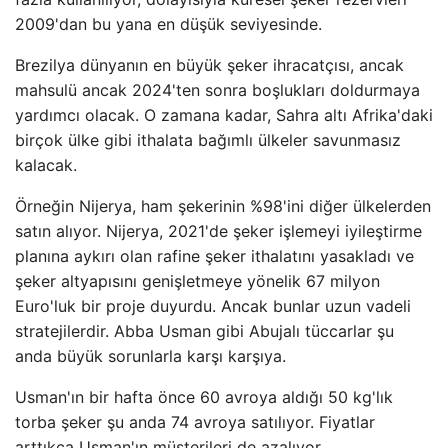
2009'dan bu yana en düşük seviyesinde.
Brezilya dünyanın en büyük şeker ihracatçısı, ancak
mahsulü ancak 2024'ten sonra boşlukları doldurmaya
yardımcı olacak. O zamana kadar, Sahra altı Afrika'daki
birçok ülke gibi ithalata bağımlı ülkeler savunmasız
kalacak.
Örneğin Nijerya, ham şekerinin %98'ini diğer ülkelerden
satın alıyor. Nijerya, 2021'de şeker işlemeyi iyileştirme
planına aykırı olan rafine şeker ithalatını yasakladı ve
şeker altyapısını genişletmeye yönelik 67 milyon
Euro'luk bir proje duyurdu. Ancak bunlar uzun vadeli
stratejilerdir. Abba Usman gibi Abujalı tüccarlar şu
anda büyük sorunlarla karşı karşıya.
Usman'ın bir hafta önce 60 avroya aldığı 50 kg'lık
torba şeker şu anda 74 avroya satılıyor. Fiyatlar
arttıkça Usman'ın müşterileri de azalıyor.