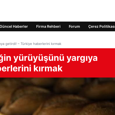
Güncel Haberler
Firma Rehberi
Forum
Çerez Politikas
ya getirdi! – Türkiye haberlerini kırmak
eğin yürüyüşünü yargıya
berlerini kırmak