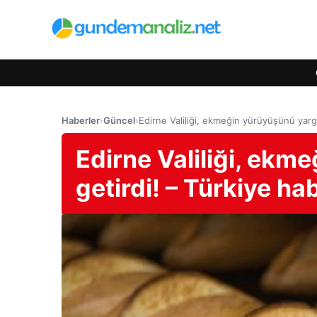
Haberler
›
Güncel
›
Edirne Valiliği, ekmeğin yürüyüşünü yargı
Edirne Valiliği, ekm
getirdi! – Türkiye ha