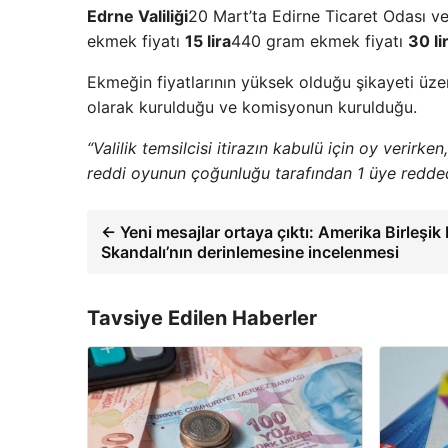
Edrne Valiliği
20 Mart’ta Edirne Ticaret Odası v
ekmek fiyatı
15 lira
440 gram ekmek fiyatı
30 li
Ekmeğin fiyatlarının yüksek olduğu şikayeti üzerin
olarak kurulduğu ve komisyonun kurulduğu.
“Valilik temsilcisi itirazın kabulü için oy verirke
reddi oyunun çoğunluğu tarafından 1 üye redded
← Yeni mesajlar ortaya çıktı: Amerika Birleşik
Skandalı’nın derinlemesine incelenmesi
Tavsiye Edilen Haberler