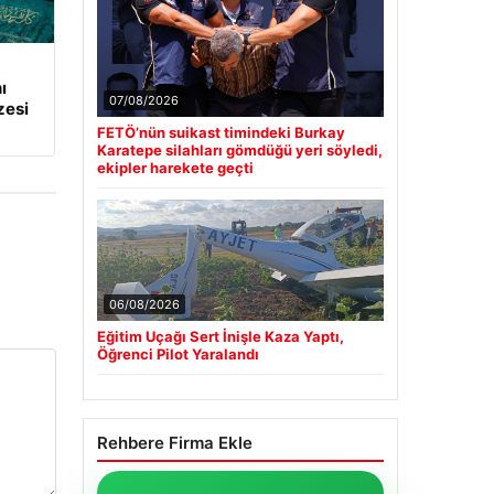
ı
07/08/2026
zesi
FETÖ’nün suikast timindeki Burkay
Karatepe silahları gömdüğü yeri söyledi,
ekipler harekete geçti
06/08/2026
Eğitim Uçağı Sert İnişle Kaza Yaptı,
Öğrenci Pilot Yaralandı
Rehbere Firma Ekle