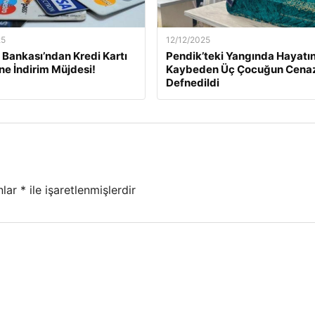
25
12/12/2025
Bankası’ndan Kredi Kartı
Pendik’teki Yangında Hayatın
ine İndirim Müjdesi!
Kaybeden Üç Çocuğun Cena
Defnedildi
nlar
*
ile işaretlenmişlerdir