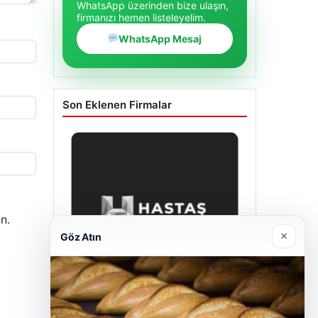
WhatsApp üzerinden bize ulaşın,
firmanızı hemen listeleyelim.
WhatsApp Mesaj
Son Eklenen Firmalar
n.
×
Göz Atın