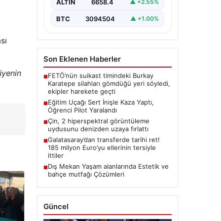
yaşandı.…
ALTIN
6658.4
▲ +2.55%
BTC
3094504
▲ +1.00%
sı
Son Eklenen Haberler
 üyenin
FETÖ’nün suikast timindeki Burkay
■
Karatepe silahları gömdüğü yeri söyledi,
ekipler harekete geçti
Eğitim Uçağı Sert İnişle Kaza Yaptı,
■
Öğrenci Pilot Yaralandı
Çin, 2 hiperspektral görüntüleme
■
uydusunu denizden uzaya fırlattı
Galatasaray’dan transferde tarihi ret!
■
185 milyon Euro’yu ellerinin tersiyle
ittiler
Dış Mekan Yaşam alanlarında Estetik ve
■
bahçe mutfağı Çözümleri
Güncel