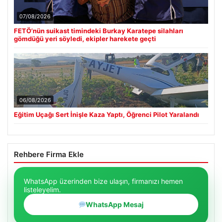
07/08/2026
FETÖ’nün suikast timindeki Burkay Karatepe silahları
gömdüğü yeri söyledi, ekipler harekete geçti
06/08/2026
Eğitim Uçağı Sert İnişle Kaza Yaptı, Öğrenci Pilot Yaralandı
Rehbere Firma Ekle
WhatsApp üzerinden bize ulaşın, firmanızı hemen
listeleyelim.
WhatsApp Mesaj