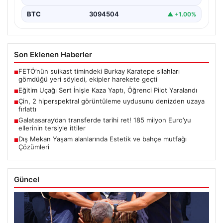
BTC
3094504
▲ +1.00%
Son Eklenen Haberler
FETÖ’nün suikast timindeki Burkay Karatepe silahları
■
gömdüğü yeri söyledi, ekipler harekete geçti
Eğitim Uçağı Sert İnişle Kaza Yaptı, Öğrenci Pilot Yaralandı
■
Çin, 2 hiperspektral görüntüleme uydusunu denizden uzaya
■
fırlattı
Galatasaray’dan transferde tarihi ret! 185 milyon Euro’yu
■
ellerinin tersiyle ittiler
Dış Mekan Yaşam alanlarında Estetik ve bahçe mutfağı
■
Çözümleri
Güncel