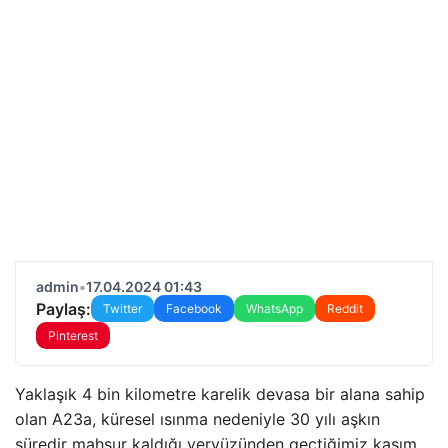
admin
•
17.04.2024 01:43
Paylaş:
Twitter
Facebook
WhatsApp
Reddit
Pinterest
Yaklaşık 4 bin kilometre karelik devasa bir alana sahip
olan A23a, küresel ısınma nedeniyle 30 yılı aşkın
süredir mahsur kaldığı yeryüzünden geçtiğimiz kasım