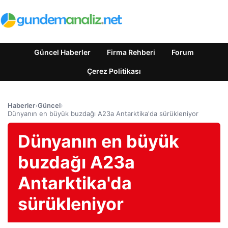
Güncel Haberler
Firma Rehberi
Forum
Çerez Politikası
Haberler
›
Güncel
›
Dünyanın en büyük buzdağı A23a Antarktika'da sürükleniyor
Dünyanın en büyük
buzdağı A23a
Antarktika'da
sürükleniyor