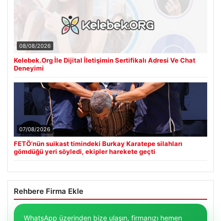
08/08/2026
Kelebek.Org İle Dijital İletişimin Sertifikalı Adresi Ve Chat
Deneyimi
07/08/2026
FETÖ’nün suikast timindeki Burkay Karatepe silahları
gömdüğü yeri söyledi, ekipler harekete geçti
Rehbere Firma Ekle
WhatsApp üzerinden bize ulaşın, firmanızı hemen