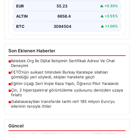
Karatepe’nin Gömüldüğü Noktalar Belirlendi, Arama
EUR
55.23
▲ +0.30%
Çalışmaları Sürüyor”,…
ALTIN
6658.4
▲ +2.55%
BTC
3094504
▲ +1.00%
Son Eklenen Haberler
Kelebek.Org İle Dijital İletişimin Sertifikalı Adresi Ve Chat
■
Deneyimi
FETÖ’nün suikast timindeki Burkay Karatepe silahları
■
gömdüğü yeri söyledi, ekipler harekete geçti
Eğitim Uçağı Sert İnişle Kaza Yaptı, Öğrenci Pilot Yaralandı
■
Çin, 2 hiperspektral görüntüleme uydusunu denizden uzaya
■
fırlattı
Galatasaray’dan transferde tarihi ret! 185 milyon Euro’yu
■
ellerinin tersiyle ittiler
Güncel