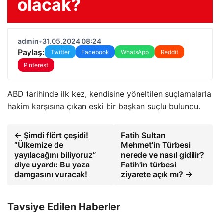
olacak?
admin
•
31.05.2024 08:24
Paylaş:
Twitter
Facebook
WhatsApp
Reddit
Pinterest
ABD tarihinde ilk kez, kendisine yöneltilen suçlamalarla
hakim karşısına çıkan eski bir başkan suçlu bulundu.
← Şimdi flört çeşidi!
Fatih Sultan
“Ülkemize de
Mehmet'in Türbesi
yayılacağını biliyoruz”
nerede ve nasıl gidilir?
diye uyardı: Bu yaza
Fatih'in türbesi
damgasını vuracak!
ziyarete açık mı? →
Tavsiye Edilen Haberler