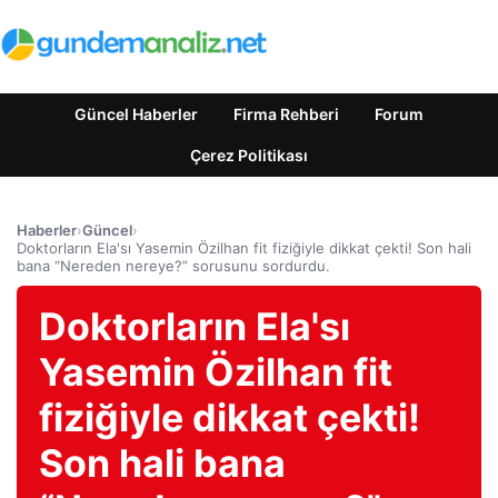
Güncel Haberler
Firma Rehberi
Forum
Çerez Politikası
Haberler
›
Güncel
›
Doktorların Ela'sı Yasemin Özilhan fit fiziğiyle dikkat çekti! Son hali
bana “Nereden nereye?” sorusunu sordurdu.
Doktorların Ela'sı
Yasemin Özilhan fit
fiziğiyle dikkat çekti!
Son hali bana