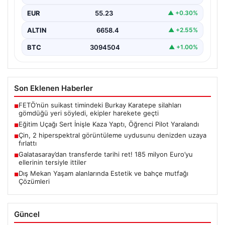
beklenmedik bir kaza yaşandı.…
EUR
55.23
▲ +0.30%
ALTIN
6658.4
▲ +2.55%
BTC
3094504
▲ +1.00%
Son Eklenen Haberler
FETÖ’nün suikast timindeki Burkay Karatepe silahları
■
gömdüğü yeri söyledi, ekipler harekete geçti
Eğitim Uçağı Sert İnişle Kaza Yaptı, Öğrenci Pilot Yaralandı
■
Çin, 2 hiperspektral görüntüleme uydusunu denizden uzaya
■
fırlattı
Galatasaray’dan transferde tarihi ret! 185 milyon Euro’yu
■
ellerinin tersiyle ittiler
Dış Mekan Yaşam alanlarında Estetik ve bahçe mutfağı
■
Çözümleri
Güncel