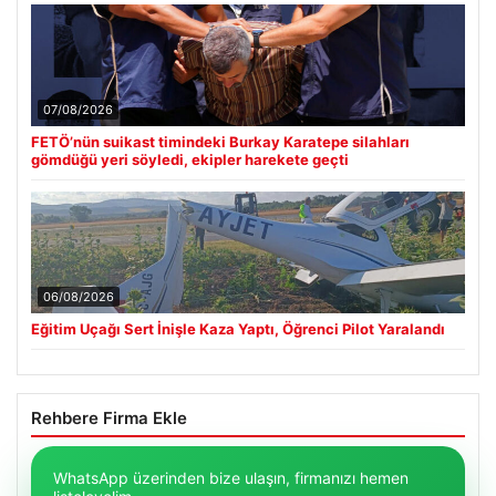
07/08/2026
FETÖ’nün suikast timindeki Burkay Karatepe silahları
gömdüğü yeri söyledi, ekipler harekete geçti
06/08/2026
Eğitim Uçağı Sert İnişle Kaza Yaptı, Öğrenci Pilot Yaralandı
Rehbere Firma Ekle
WhatsApp üzerinden bize ulaşın, firmanızı hemen