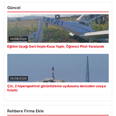
Güncel
06/08/2026
Eğitim Uçağı Sert İnişle Kaza Yaptı, Öğrenci Pilot Yaralandı
05/08/2026
Çin, 2 hiperspektral görüntüleme uydusunu denizden uzaya
fırlattı
Rehbere Firma Ekle