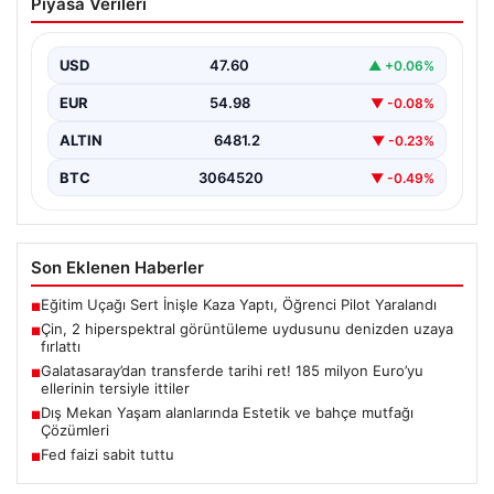
Piyasa Verileri
uydusunu denizden uzaya fırlattı
USD
47.60
▲ +0.06%
EUR
54.98
▼ -0.08%
ALTIN
6481.2
▼ -0.23%
BTC
3064520
▼ -0.49%
Son Eklenen Haberler
Eğitim Uçağı Sert İnişle Kaza Yaptı, Öğrenci Pilot Yaralandı
■
Çin, 2 hiperspektral görüntüleme uydusunu denizden uzaya
■
fırlattı
Galatasaray’dan transferde tarihi ret! 185 milyon Euro’yu
■
ellerinin tersiyle ittiler
Dış Mekan Yaşam alanlarında Estetik ve bahçe mutfağı
■
Çözümleri
Fed faizi sabit tuttu
■