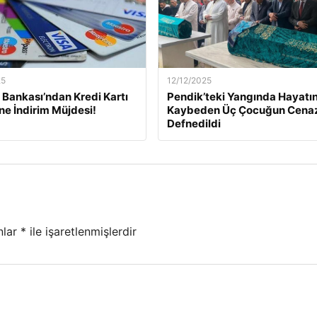
25
12/12/2025
Bankası’ndan Kredi Kartı
Pendik’teki Yangında Hayatın
ine İndirim Müjdesi!
Kaybeden Üç Çocuğun Cena
Defnedildi
nlar
*
ile işaretlenmişlerdir