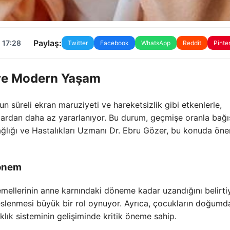
Paylaş:
 17:28
Twitter
Facebook
WhatsApp
Reddit
Pinte
 ve Modern Yaşam
zun süreli ekran maruziyeti ve hareketsizlik gibi etkenlerle,
nlardan daha az yararlanıyor. Bu durum, geçmişe oranla bağış
ağlığı ve Hastalıkları Uzmanı Dr. Ebru Gözer, bu konuda öne
Dönem
emellerinin anne karnındaki döneme kadar uzandığını belirti
 beslenmesi büyük bir rol oynuyor. Ayrıca, çocukların doğumd
klık sisteminin gelişiminde kritik öneme sahip.