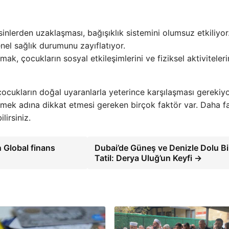
esinlerden uzaklaşması, bağışıklık sistemini olumsuz etkiliyor
genel sağlık durumunu zayıflatıyor.
ak, çocukların sosyal etkileşimlerini ve fiziksel aktiviteleri
n çocukların doğal uyaranlarla yeterince karşılaşması gerekiyo
eklemek adına dikkat etmesi gereken birçok faktör var. Daha f
lirsiniz.
n Global finans
Dubai’de Güneş ve Denizle Dolu Bi
Tatil: Derya Uluğ’un Keyfi →