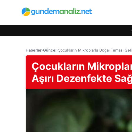
Haberler
›
Güncel
›
Çocukların Mikroplarla Doğal Teması Geliş
Çocukların Mikroplar
Aşırı Dezenfekte Sağl