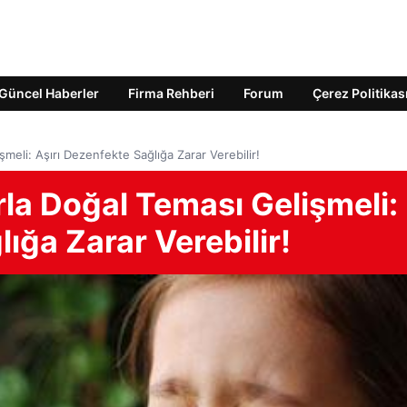
Güncel Haberler
Firma Rehberi
Forum
Çerez Politikas
meli: Aşırı Dezenfekte Sağlığa Zarar Verebilir!
la Doğal Teması Gelişmeli:
ığa Zarar Verebilir!