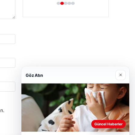
×
Göz Atın
n.
Güncel Haberler