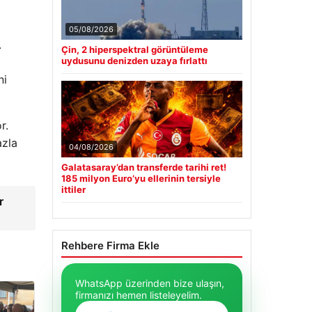
05/08/2026
.
Çin, 2 hiperspektral görüntüleme
uydusunu denizden uzaya fırlattı
ni
r.
azla
04/08/2026
Galatasaray’dan transferde tarihi ret!
185 milyon Euro’yu ellerinin tersiyle
ittiler
r
Rehbere Firma Ekle
WhatsApp üzerinden bize ulaşın,
firmanızı hemen listeleyelim.