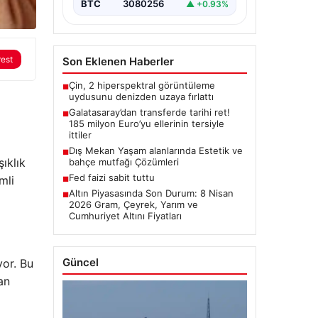
BTC
3080256
▲ +0.93%
rest
Son Eklenen Haberler
Çin, 2 hiperspektral görüntüleme
■
uydusunu denizden uzaya fırlattı
Galatasaray’dan transferde tarihi ret!
■
185 milyon Euro’yu ellerinin tersiyle
ittiler
Dış Mekan Yaşam alanlarında Estetik ve
■
ıklık
bahçe mutfağı Çözümleri
Fed faizi sabit tuttu
mli
■
Altın Piyasasında Son Durum: 8 Nisan
■
2026 Gram, Çeyrek, Yarım ve
Cumhuriyet Altını Fiyatları
Güncel
yor. Bu
an