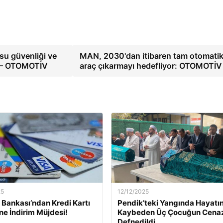
su güvenliği ve
MAN, 2030'dan itibaren tam otomatik
yor – OTOMOTİV
araç çıkarmayı hedefliyor: OTOMOTİ
25
12/12/2025
Bankası’ndan Kredi Kartı
Pendik’teki Yangında Hayatın
ine İndirim Müjdesi!
Kaybeden Üç Çocuğun Cena
Defnedildi