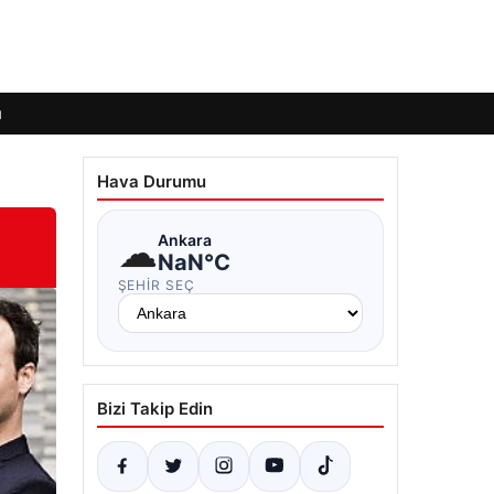
ı
Hava Durumu
☁
Ankara
NaN°C
ŞEHIR SEÇ
Bizi Takip Edin