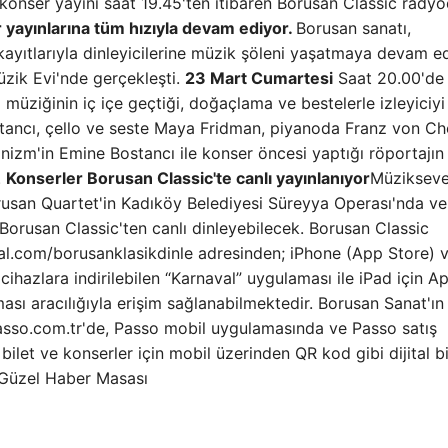
 konser yayını saat 19.45'ten itibaren Borusan Classic rady
 yayınlarına tüm hızıyla devam ediyor.
Borusan sanatı,
ayıtlarıyla dinleyicilerine müzik şöleni yaşatmaya devam ed
zik Evi'nde gerçekleşti.
23 Mart Cumartesi
Saat 20.00'de
müziğinin iç içe geçtiği, doğaçlama ve bestelerle izleyiciyi
ancı, çello ve seste Maya Fridman, piyanoda Franz von C
nizm'in Emine Bostancı ile konser öncesi yaptığı röportajın
.
Konserler Borusan Classic'te canlı yayınlanıyor
Müziksever
usan Quartet'in Kadıköy Belediyesi Süreyya Operası'nda ve
Borusan Classic'ten canlı dinleyebilecek. Borusan Classic
val.com/borusanklasikdinle adresinden; iPhone (App Store) 
cihazlara indirilebilen “Karnaval” uygulaması ile iPad için A
ası aracılığıyla erişim sağlanabilmektedir. Borusan Sanat'ı
passo.com.tr'de, Passo mobil uygulamasında ve Passo satış
bilet ve konserler için mobil üzerinden QR kod gibi dijital bi
 Güzel Haber Masası