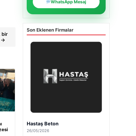
WhatsApp Mesaj
Son Eklenen Firmalar
 bir
V →
Enes Kaplan Avukatlık Bürosu
ı
zesi
28/04/2026