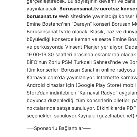
gerçekleştirecek. Bu söyleşinin devamı ve canlı
yayınlanacak.
Borusansanat.tv ücretsiz konser
borusanat.tv
Web sitesinde yayınladığı konser k
Emine Bostancı'nın “Dareyn” konseri Borusan Mü
Borusansanat.tv'de olacak. Klasik, caz ve dünya 
büyülediği konserde keman ve seste Emine Bost
ve perküsyonda Vinsent Planjer yer alıyor. Dada
19.00-19.30 saatleri arasında ekranlarda olacak
BİFO'nun Zorlu PSM Turkcell Sahnesi'nde ve Bor
tüm konserleri Borusan Sanat'ın online radyosu 
Karnaval.com'da yayınlanıyor. İnternette karna
Android cihazlar için (Google Play Store) mobil 
Store’dan indirilebilen “Karnaval Radyo” uygulam
boyunca düzenlediği tüm konserlerin biletleri 
noktalarında satışa sunuluyor. Etkinliklerde PDF 
seçenekleri sunuluyor.Kaynak: (guzelhaber.net)
—–Sponsorlu Bağlantılar—–