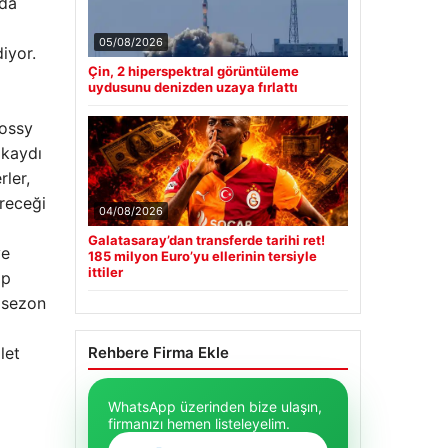
oda
05/08/2026
iyor.
Çin, 2 hiperspektral görüntüleme
uydusunu denizden uzaya fırlattı
hossy
 kaydı
ler,
receği
04/08/2026
Galatasaray’dan transferde tarihi ret!
ve
185 milyon Euro’yu ellerinin tersiyle
ittiler
pp
n sezon
let
Rehbere Firma Ekle
WhatsApp üzerinden bize ulaşın,
firmanızı hemen listeleyelim.