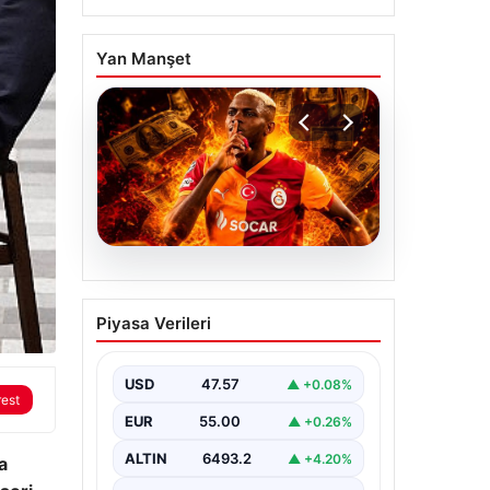
Yan Manşet
04.08.2026
Galatasaray’dan
Piyasa Verileri
transferde tarihi ret! 185
milyon Euro’yu ellerinin
tersiyle ittiler
USD
47.57
▲ +0.08%
rest
EUR
55.00
▲ +0.26%
ALTIN
6493.2
▲ +4.20%
a