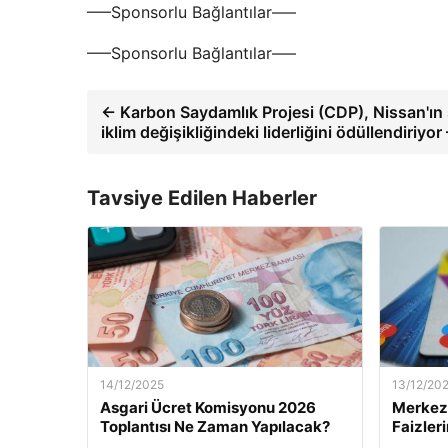
—–Sponsorlu Bağlantılar—–
—–Sponsorlu Bağlantılar—–
← Karbon Saydamlık Projesi (CDP), Nissan'ın 
iklim değişikliğindeki liderliğini ödüllendiri
Tavsiye Edilen Haberler
14/12/2025
13/12/20
Asgari Ücret Komisyonu 2026
Merkez 
Toplantısı Ne Zaman Yapılacak?
Faizler