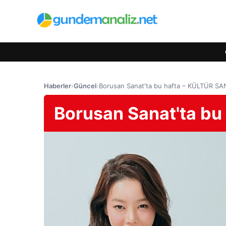
Haberler
›
Güncel
›
Borusan Sanat'ta bu hafta – KÜLTÜR S
Borusan Sanat'ta b