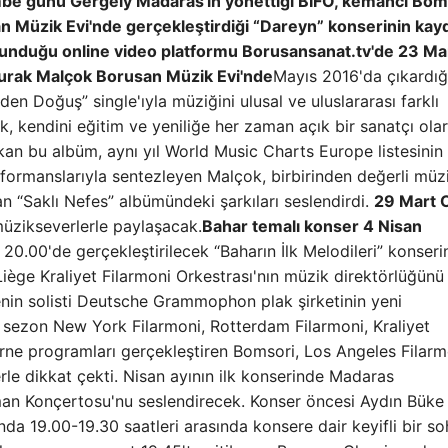
mbe günü Gergely Madaras'ın yönettiği BIFO, kemancı Bom
 Müzik Evi'nde gerçekleştirdiği “Dareyn” konserinin kayd
sunduğu online video platformu Borusansanat.tv'de 23 Ma
urak Malçok Borusan Müzik Evi'nde
Mayıs 2016'da çıkardığı
en Doğuş” single'ıyla müziğini ulusal ve uluslararası farklı
ok, kendini eğitim ve yeniliğe her zaman açık bir sanatçı ola
ıkan bu albüm, aynı yıl World Music Charts Europe listesinin
erformanslarıyla sentezleyen Malçok, birbirinden değerli müz
lan “Saklı Nefes” albümündeki şarkıları seslendirdi.
29 Mart
üzikseverlerle paylaşacak.
Bahar temalı konser
4 Nisan
20.00'de gerçekleştirilecek “Baharın İlk Melodileri” konser
Liège Kraliyet Filarmoni Orkestrası'nın müzik direktörlüğün
nin solisti Deutsche Grammophon plak şirketinin yeni
 sezon New York Filarmoni, Rotterdam Filarmoni, Kraliyet
urne programları gerçekleştiren Bomsori, Los Angeles Filarm
rle dikkat çekti. Nisan ayının ilk konserinde Madaras
man Konçertosu'nu seslendirecek. Konser öncesi Aydın Büke
a 19.00-19.30 saatleri arasında konsere dair keyifli bir s