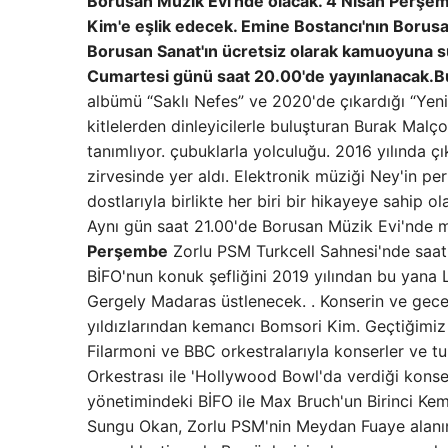
Borusan Müzik Evi'nde olacak. 4 Nisan Perşe
Kim'e eşlik edecek.
Emine Bostancı'nın Borusan
Borusan Sanat'ın ücretsiz olarak kamuoyuna 
Cumartesi günü saat 20.00'de yayınlanacak.
B
albümü “Saklı Nefes” ve 2020'de çıkardığı “Yenid
kitlelerden dinleyicilerle buluşturan Burak Malç
tanımlıyor. çubuklarla yolculuğu. 2016 yılında ç
zirvesinde yer aldı. Elektronik müziği Ney'in p
dostlarıyla birlikte her biri bir hikayeye sahip o
Aynı gün saat 21.00'de Borusan Müzik Evi'nde m
Perşembe
Zorlu PSM Turkcell Sahnesi'nde saat 
BİFO'nun konuk şefliğini 2019 yılından bu yana 
Gergely Madaras üstlenecek. . Konserin ve gece
yıldızlarından kemancı Bomsori Kim. Geçtiğimiz
Filarmoni ve BBC orkestralarıyla konserler ve t
Orkestrası ile 'Hollywood Bowl'da verdiği konse
yönetimindeki BİFO ile Max Bruch'un Birinci Ke
Sungu Okan, Zorlu PSM'nin Meydan Fuaye alanınd