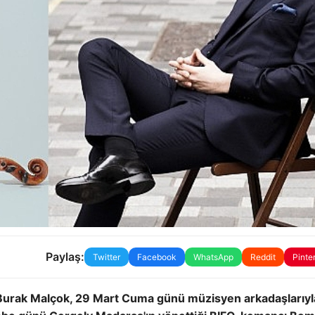
Paylaş:
Twitter
Facebook
WhatsApp
Reddit
Pinte
n Burak Malçok, 29 Mart Cuma günü müzisyen arkadaşlarıyl