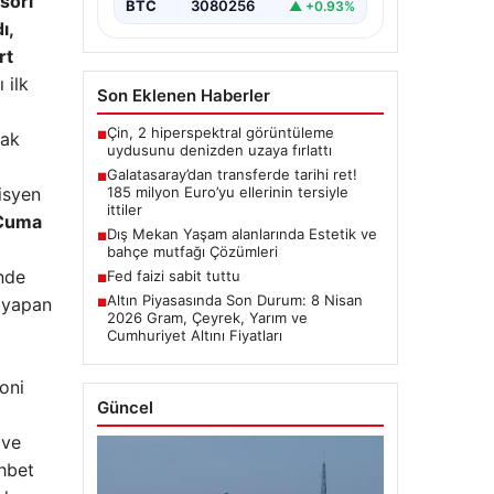
sori
BTC
3080256
▲ +0.93%
ı,
rt
 ilk
Son Eklenen Haberler
Çin, 2 hiperspektral görüntüleme
rak
■
uydusunu denizden uzaya fırlattı
Galatasaray’dan transferde tarihi ret!
■
isyen
185 milyon Euro’yu ellerinin tersiyle
ittiler
 Cuma
Dış Mekan Yaşam alanlarında Estetik ve
■
bahçe mutfağı Çözümleri
inde
Fed faizi sabit tuttu
■
Altın Piyasasında Son Durum: 8 Nisan
ü yapan
■
2026 Gram, Çeyrek, Yarım ve
Cumhuriyet Altını Fiyatları
oni
Güncel
 ve
ohbet