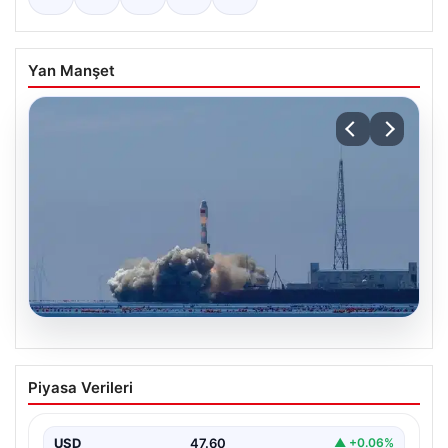
Yan Manşet
05.08.2026
Çin, 2 hiperspektral görüntüleme
Piyasa Verileri
uydusunu denizden uzaya fırlattı
USD
47.60
▲ +0.06%