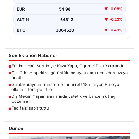
EUR
54.98
▼ -0.08%
ALTIN
6481.2
▼ -0.23%
BTC
3064520
▼ -0.49%
Son Eklenen Haberler
Eğitim Uçağı Sert İnişle Kaza Yaptı, Öğrenci Pilot Yaralandı
■
Çin, 2 hiperspektral görüntüleme uydusunu denizden uzaya
■
fırlattı
Galatasaray’dan transferde tarihi ret! 185 milyon Euro’yu
■
ellerinin tersiyle ittiler
Dış Mekan Yaşam alanlarında Estetik ve bahçe mutfağı
■
Çözümleri
Fed faizi sabit tuttu
■
Güncel