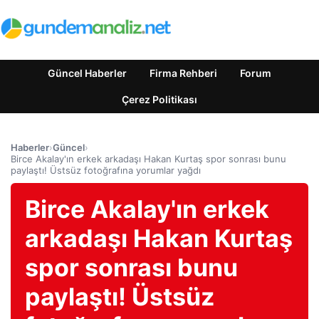
Güncel Haberler
Firma Rehberi
Forum
Çerez Politikası
Haberler
›
Güncel
›
Birce Akalay'ın erkek arkadaşı Hakan Kurtaş spor sonrası bunu
paylaştı! Üstsüz fotoğrafına yorumlar yağdı
Birce Akalay'ın erkek
arkadaşı Hakan Kurtaş
spor sonrası bunu
paylaştı! Üstsüz