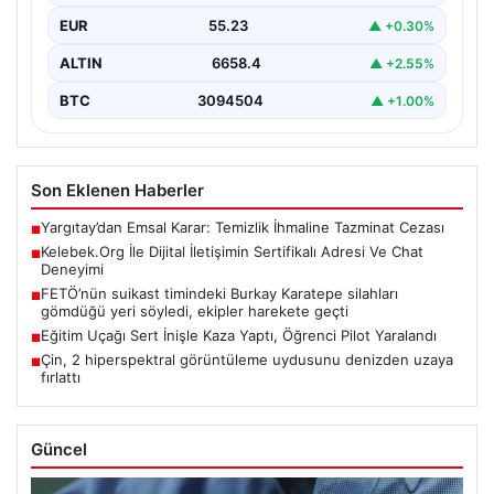
EUR
55.23
▲ +0.30%
ALTIN
6658.4
▲ +2.55%
BTC
3094504
▲ +1.00%
Son Eklenen Haberler
Yargıtay’dan Emsal Karar: Temizlik İhmaline Tazminat Cezası
■
Kelebek.Org İle Dijital İletişimin Sertifikalı Adresi Ve Chat
■
Deneyimi
FETÖ’nün suikast timindeki Burkay Karatepe silahları
■
gömdüğü yeri söyledi, ekipler harekete geçti
Eğitim Uçağı Sert İnişle Kaza Yaptı, Öğrenci Pilot Yaralandı
■
Çin, 2 hiperspektral görüntüleme uydusunu denizden uzaya
■
fırlattı
Güncel