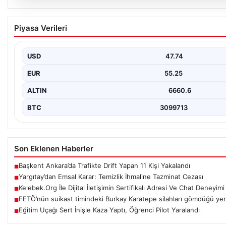
08.08.2026
Yargıtay’dan Emsal Karar: Temizlik İhmaline 
Piyasa Verileri
Yargıtay 2. Hukuk Dairesi, evlilikte kişisel hijyene özen göster
doğurabileceğine dair örnek…
USD
47.74
EUR
55.25
ALTIN
6660.6
BTC
3099713
Son Eklenen Haberler
Başkent Ankara’da Trafikte Drift Yapan 11 Kişi Yakalandı
■
Yargıtay’dan Emsal Karar: Temizlik İhmaline Tazminat Cezası
■
Kelebek.Org İle Dijital İletişimin Sertifikalı Adresi Ve Chat Deneyimi
■
FETÖ’nün suikast timindeki Burkay Karatepe silahları gömdüğü yeri
■
Eğitim Uçağı Sert İnişle Kaza Yaptı, Öğrenci Pilot Yaralandı
■