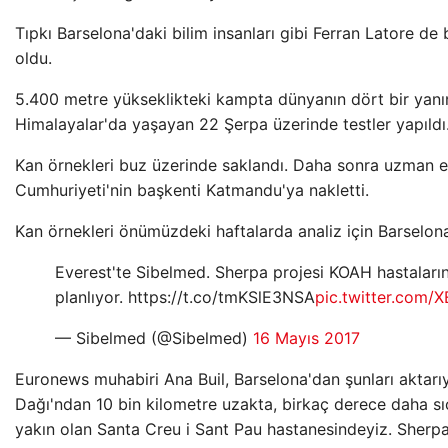
Tıpkı Barselona'daki bilim insanları gibi Ferran Latore de
oldu.
5.400 metre yükseklikteki kampta dünyanın dört bir yanı
Himalayalar'da yaşayan 22 Şerpa üzerinde testler yapıldı
Kan örnekleri buz üzerinde saklandı. Daha sonra uzman e
Cumhuriyeti'nin başkenti Katmandu'ya nakletti.
Kan örnekleri önümüzdeki haftalarda analiz için Barselon
Everest'te Sibelmed. Sherpa projesi KOAH hastalarını
planlıyor. https://t.co/tmKSlE3NSA
pic.twitter.com/
— Sibelmed (@Sibelmed)
16 Mayıs 2017
Euronews muhabiri Ana Buil, Barselona'dan şunları aktarıy
Dağı'ndan 10 bin kilometre uzakta, birkaç derece daha s
yakın olan Santa Creu i Sant Pau hastanesindeyiz. Sherp