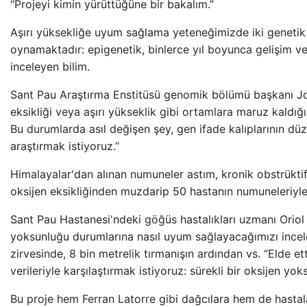
“Projeyi kimin yürüttüğüne bir bakalım.”
Aşırı yüksekliğe uyum sağlama yeteneğimizde iki genetik
oynamaktadır: epigenetik, binlerce yıl boyunca gelişim ve 
inceleyen bilim.
Sant Pau Araştırma Enstitüsü genomik bölümü başkanı Jo
eksikliği veya aşırı yükseklik gibi ortamlara maruz kald
Bu durumlarda asıl değişen şey, gen ifade kalıplarının dü
araştırmak istiyoruz.”
Himalayalar'dan alınan numuneler astım, kronik obstrüktif
oksijen eksikliğinden muzdarip 50 hastanın numuneleriyle 
Sant Pau Hastanesi'ndeki göğüs hastalıkları uzmanı Oriol S
yoksunluğu durumlarına nasıl uyum sağlayacağımızı incel
zirvesinde, 8 bin metrelik tırmanışın ardından vs. “Elde ett
verileriyle karşılaştırmak istiyoruz: sürekli bir oksijen 
Bu proje hem Ferran Latorre gibi dağcılara hem de hastalar