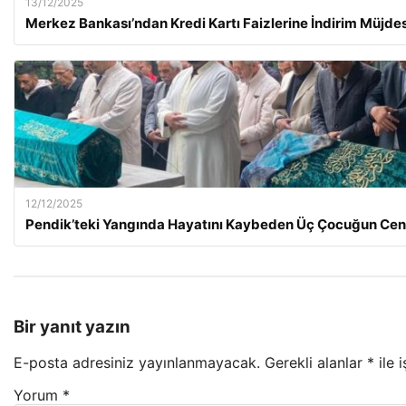
13/12/2025
Merkez Bankası’ndan Kredi Kartı Faizlerine İndirim Müjdes
12/12/2025
Pendik’teki Yangında Hayatını Kaybeden Üç Çocuğun Cen
Bir yanıt yazın
E-posta adresiniz yayınlanmayacak.
Gerekli alanlar
*
ile 
Yorum
*