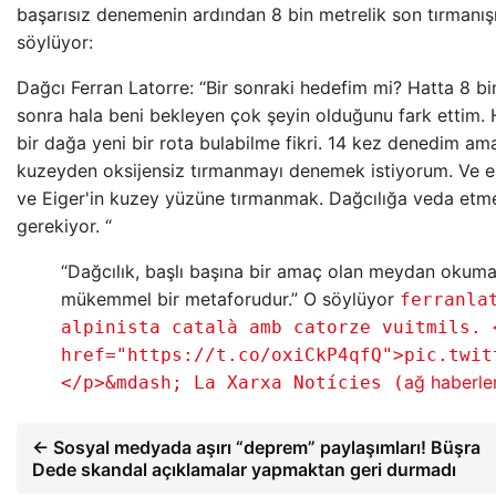
başarısız denemenin ardından 8 bin metrelik son tırmanışın
söylüyor:
Dağcı Ferran Latorre: “Bir sonraki hedefim mi? Hatta 8 b
sonra hala beni bekleyen çok şeyin olduğunu fark ettim.
bir dağa yeni bir rota bulabilme fikri. 14 kez denedim a
kuzeyden oksijensiz tırmanmayı denemek istiyorum. Ve el
ve Eiger'in kuzey yüzüne tırmanmak. Dağcılığa veda et
gerekiyor. “
“Dağcılık, başlı başına bir amaç olan meydan okuma
mükemmel bir metaforudur.” O söylüyor
ferranla
alpinista català amb catorze vuitmils. 
href="https://t.co/oxiCkP4qfQ">pic.twit
ağ haberle
</p>&mdash; La Xarxa Notícies (
← Sosyal medyada aşırı “deprem” paylaşımları! Büşra
Dede skandal açıklamalar yapmaktan geri durmadı