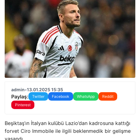
admin
•
13.01.2025 15:35
Paylaş:
Twitter
Facebook
WhatsApp
Reddit
Pinterest
Beşiktaş’ın İtalyan kulübü Lazio’dan kadrosuna kattığı
forvet Ciro Immobile ile ilgili beklenmedik bir gelişme
yaşandı.