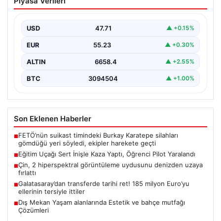
Piyasa Verileri
Öğrenci Pilot Yaralandı
İstanbul’un Çatalca ilçesindeki Hazarfen Havalimanı
yakınlarında gerçekleştirilen eğitim uçuşu sırasında
USD
47.71
▲ +0.15%
beklenmedik bir kaza yaşandı.…
EUR
55.23
▲ +0.30%
ALTIN
6658.4
▲ +2.55%
BTC
3094504
▲ +1.00%
Son Eklenen Haberler
FETÖ’nün suikast timindeki Burkay Karatepe silahları
■
gömdüğü yeri söyledi, ekipler harekete geçti
Eğitim Uçağı Sert İnişle Kaza Yaptı, Öğrenci Pilot Yaralandı
■
Çin, 2 hiperspektral görüntüleme uydusunu denizden uzaya
■
fırlattı
Galatasaray’dan transferde tarihi ret! 185 milyon Euro’yu
■
ellerinin tersiyle ittiler
Dış Mekan Yaşam alanlarında Estetik ve bahçe mutfağı
■
Çözümleri