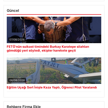
Güncel
07/08/2026
FETÖ’nün suikast timindeki Burkay Karatepe silahları
gömdüğü yeri söyledi, ekipler harekete geçti
06/08/2026
Eğitim Uçağı Sert İnişle Kaza Yaptı, Öğrenci Pilot Yaralandı
Rehbere Firma Ekle