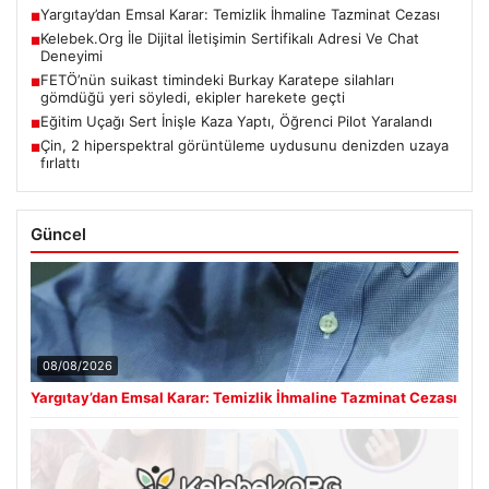
Yargıtay’dan Emsal Karar: Temizlik İhmaline Tazminat Cezası
■
Kelebek.Org İle Dijital İletişimin Sertifikalı Adresi Ve Chat
■
Deneyimi
FETÖ’nün suikast timindeki Burkay Karatepe silahları
■
gömdüğü yeri söyledi, ekipler harekete geçti
Eğitim Uçağı Sert İnişle Kaza Yaptı, Öğrenci Pilot Yaralandı
■
Çin, 2 hiperspektral görüntüleme uydusunu denizden uzaya
■
fırlattı
Güncel
08/08/2026
Yargıtay’dan Emsal Karar: Temizlik İhmaline Tazminat Cezası