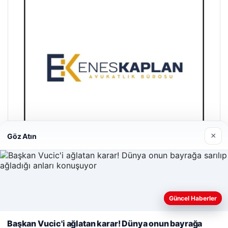
×
Göz Atın
Enes Kaplan Avukatlık Bürosu
28/04/2026
Güncel Haberler
Web sitemizi nasıl kullandığınızı daha iyi anlayabilmek,
deneyiminizi kişiselleştirmek ve geliştirmek amacıyla çerezler
Başkan Vucic'i ağlatan karar! Dünya onun bayrağa
kullanıyoruz.
Çerez Politikamız