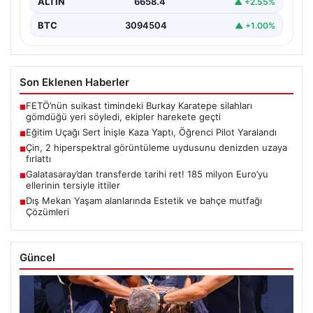
ALTIN
6658.4
▲ +2.55%
BTC
3094504
▲ +1.00%
Son Eklenen Haberler
FETÖ’nün suikast timindeki Burkay Karatepe silahları
■
gömdüğü yeri söyledi, ekipler harekete geçti
Eğitim Uçağı Sert İnişle Kaza Yaptı, Öğrenci Pilot Yaralandı
■
Çin, 2 hiperspektral görüntüleme uydusunu denizden uzaya
■
fırlattı
Galatasaray’dan transferde tarihi ret! 185 milyon Euro’yu
■
ellerinin tersiyle ittiler
Dış Mekan Yaşam alanlarında Estetik ve bahçe mutfağı
■
Çözümleri
Güncel