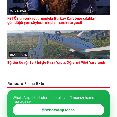
07/08/2026
FETÖ’nün suikast timindeki Burkay Karatepe silahları
gömdüğü yeri söyledi, ekipler harekete geçti
06/08/2026
Eğitim Uçağı Sert İnişle Kaza Yaptı, Öğrenci Pilot Yaralandı
Rehbere Firma Ekle
WhatsApp üzerinden bize ulaşın, firmanızı hemen
listeleyelim.
WhatsApp Mesaj