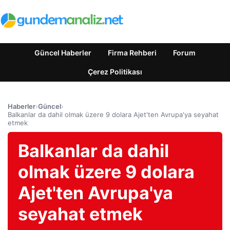
Güncel Haberler
Firma Rehberi
Forum
Çerez Politikası
Haberler
›
Güncel
›
Balkanlar da dahil olmak üzere 9 dolara Ajet'ten Avrupa'ya seyahat
etmek
Balkanlar da dahil
olmak üzere 9 dolara
Ajet'ten Avrupa'ya
seyahat etmek