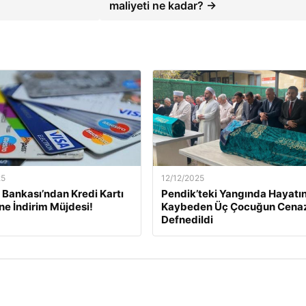
maliyeti ne kadar? →
25
12/12/2025
Bankası’ndan Kredi Kartı
Pendik’teki Yangında Hayatın
ine İndirim Müjdesi!
Kaybeden Üç Çocuğun Cena
Defnedildi