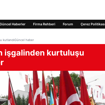
Güncel Haberler
Firma Rehberi
Forum
Çerez Politikas
şu kutlandıGüncel haber
 işgalinden kurtuluşu
r