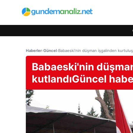
Haberler
›
Güncel
›
Babaeski'nin düşman işgalinden kurtulu
Babaeski'nin düşman
kutlandıGüncel habe