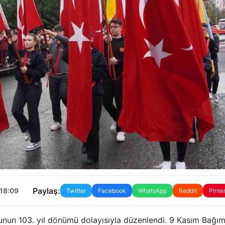
Paylaş:
 18:09
Twitter
Facebook
WhatsApp
Reddit
Pinte
unun 103. yıl dönümü dolayısıyla düzenlendi. 9 Kasım Bağım