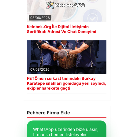
08/08/2026
Kelebek.Org İle Dijital İletişimin
Sertifikalı Adresi Ve Chat Deneyimi
07/08/2026
FETÖ’nün suikast timindeki Burkay
Karatepe silahları gömdüğü yeri söyledi,
ekipler harekete geçti
Rehbere Firma Ekle
WhatsApp üzerinden bize ulaşın,
firmanızı hemen listeleyelim.