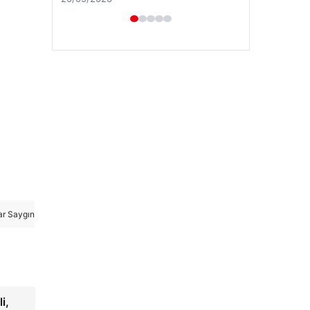
ar Saygın
i,