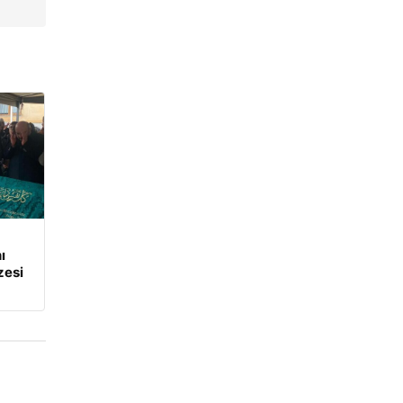
ı
zesi