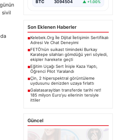
Arama Çalışmaları Sürüyor”,…
BTC
3094504
▲ +1.00%
 günün
sivil
Son Eklenen Haberler
ıda
Kelebek.Org İle Dijital İletişimin Sertifikalı
■
Adresi Ve Chat Deneyimi
FETÖ’nün suikast timindeki Burkay
■
Karatepe silahları gömdüğü yeri söyledi,
ekipler harekete geçti
Eğitim Uçağı Sert İnişle Kaza Yaptı,
■
Öğrenci Pilot Yaralandı
Çin, 2 hiperspektral görüntüleme
■
uydusunu denizden uzaya fırlattı
Galatasaray’dan transferde tarihi ret!
■
185 milyon Euro’yu ellerinin tersiyle
ittiler
Güncel