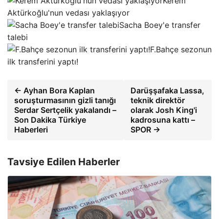
Kerem
Aktürkoğlu'nun vedası yaklaşıyor
Sacha Boey'e transfer
talebi
F.Bahçe sezonun
ilk transferini yaptı!
← Ayhan Bora Kaplan
Darüşşafaka Lassa,
soruşturmasının gizli tanığı
teknik direktör
Serdar Sertçelik yakalandı –
olarak Josh King'i
Son Dakika Türkiye
kadrosuna kattı –
Haberleri
SPOR →
Tavsiye Edilen Haberler