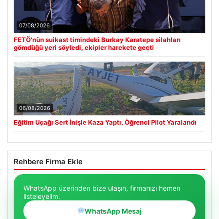
07/08/2026
FETÖ’nün suikast timindeki Burkay Karatepe silahları
gömdüğü yeri söyledi, ekipler harekete geçti
06/08/2026
Eğitim Uçağı Sert İnişle Kaza Yaptı, Öğrenci Pilot Yaralandı
Rehbere Firma Ekle
WhatsApp üzerinden bize ulaşın, firmanızı hemen
listeleyelim.
WhatsApp Mesaj