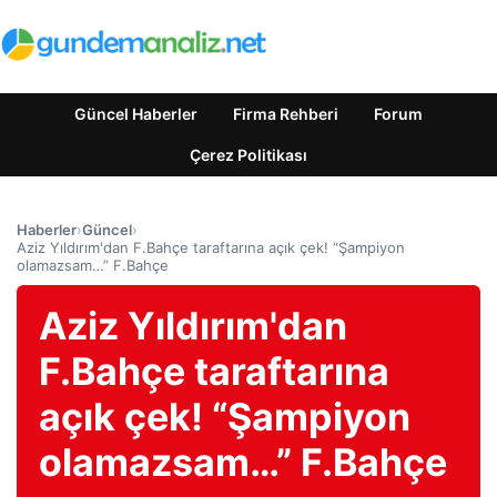
Güncel Haberler
Firma Rehberi
Forum
Çerez Politikası
Haberler
›
Güncel
›
Aziz Yıldırım'dan F.Bahçe taraftarına açık çek! “Şampiyon
olamazsam…” F.Bahçe
Aziz Yıldırım'dan
F.Bahçe taraftarına
açık çek! “Şampiyon
olamazsam…” F.Bahçe