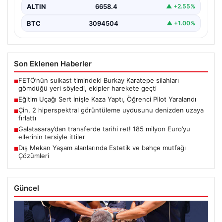
ALTIN
6658.4
▲ +2.55%
BTC
3094504
▲ +1.00%
Son Eklenen Haberler
FETÖ’nün suikast timindeki Burkay Karatepe silahları
■
gömdüğü yeri söyledi, ekipler harekete geçti
Eğitim Uçağı Sert İnişle Kaza Yaptı, Öğrenci Pilot Yaralandı
■
Çin, 2 hiperspektral görüntüleme uydusunu denizden uzaya
■
fırlattı
Galatasaray’dan transferde tarihi ret! 185 milyon Euro’yu
■
ellerinin tersiyle ittiler
Dış Mekan Yaşam alanlarında Estetik ve bahçe mutfağı
■
Çözümleri
Güncel