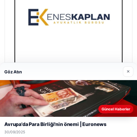
×
Göz Atın
Enes Kaplan Avukatlık Bürosu
28/04/2026
Web sitemizi nasıl kullandığınızı daha iyi anlayabilmek,
Güncel Haberler
deneyiminizi kişiselleştirmek ve geliştirmek amacıyla çerezler
kullanıyoruz.
Çerez Politikamız
Avrupa'da Para Birliği'nin önemi | Euronews
Reddet
Kabul Et
30/09/2025