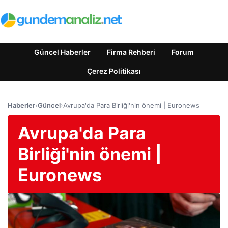
Güncel Haberler
Firma Rehberi
Forum
Çerez Politikası
Haberler
›
Güncel
›
Avrupa'da Para Birliği'nin önemi | Euronews
Avrupa'da Para
Birliği'nin önemi |
Euronews