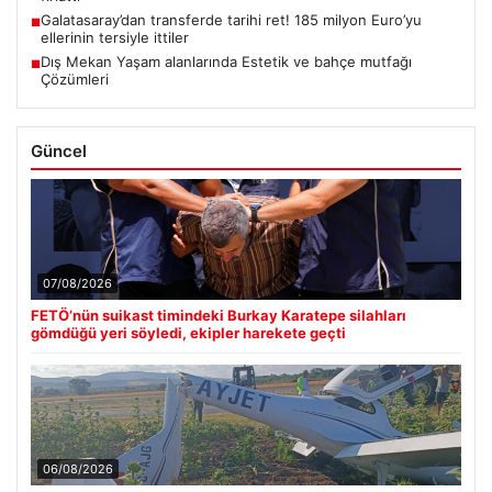
Galatasaray’dan transferde tarihi ret! 185 milyon Euro’yu
■
ellerinin tersiyle ittiler
Dış Mekan Yaşam alanlarında Estetik ve bahçe mutfağı
■
Çözümleri
Güncel
07/08/2026
FETÖ’nün suikast timindeki Burkay Karatepe silahları
gömdüğü yeri söyledi, ekipler harekete geçti
06/08/2026