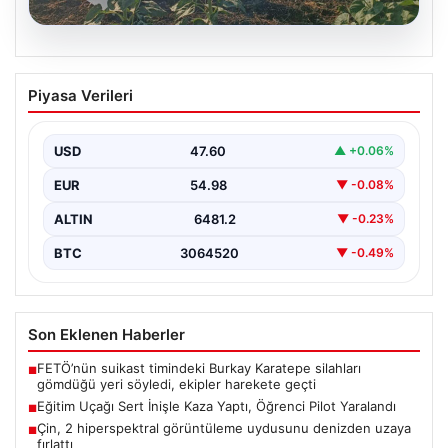
06.08.2026
Eğitim Uçağı Sert İnişle Kaza Yaptı,
Piyasa Verileri
Öğrenci Pilot Yaralandı
İstanbul’un Çatalca ilçesindeki Hazarfen Havalimanı
yakınlarında gerçekleştirilen eğitim uçuşu sırasında
USD
47.60
▲ +0.06%
beklenmedik bir kaza yaşandı.…
EUR
54.98
▼ -0.08%
ALTIN
6481.2
▼ -0.23%
BTC
3064520
▼ -0.49%
Son Eklenen Haberler
FETÖ’nün suikast timindeki Burkay Karatepe silahları
■
gömdüğü yeri söyledi, ekipler harekete geçti
Eğitim Uçağı Sert İnişle Kaza Yaptı, Öğrenci Pilot Yaralandı
■
Çin, 2 hiperspektral görüntüleme uydusunu denizden uzaya
■
fırlattı