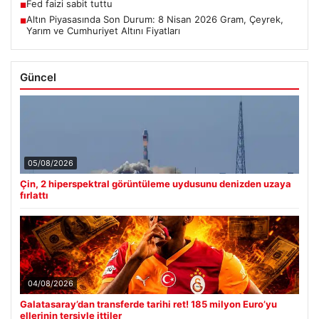
Fed faizi sabit tuttu
■
Altın Piyasasında Son Durum: 8 Nisan 2026 Gram, Çeyrek,
■
Yarım ve Cumhuriyet Altını Fiyatları
Güncel
05/08/2026
Çin, 2 hiperspektral görüntüleme uydusunu denizden uzaya
fırlattı
04/08/2026
Galatasaray’dan transferde tarihi ret! 185 milyon Euro’yu
ellerinin tersiyle ittiler