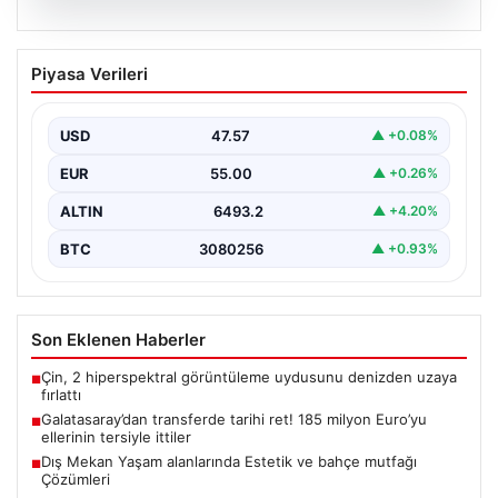
04.08.2026
Galatasaray’dan transferde tarihi ret!
Piyasa Verileri
185 milyon Euro’yu ellerinin tersiyle
ittiler
USD
47.57
▲ +0.08%
EUR
55.00
▲ +0.26%
ALTIN
6493.2
▲ +4.20%
BTC
3080256
▲ +0.93%
Son Eklenen Haberler
Çin, 2 hiperspektral görüntüleme uydusunu denizden uzaya
■
fırlattı
Galatasaray’dan transferde tarihi ret! 185 milyon Euro’yu
■
ellerinin tersiyle ittiler
Dış Mekan Yaşam alanlarında Estetik ve bahçe mutfağı
■
Çözümleri