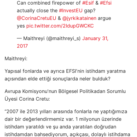
Can combined firepower of
#Esif
&
#Efsi
actually close the
#InvestEU
gap?
@CorinaCretuEU
&
@jyrkikatainen
argue
yes
pic.twitter.com/2IdupGWCKC
— Maithreyi (@maithreyi_s)
January 31,
2017
Maithreyi:
Yapısal fonlarda ve ayrıca EFSI'nin istihdam yaratma
açısından elde ettiği sonuçlarda neler bulduk?
Avrupa Komisyonu'nun Bölgesel Politikadan Sorumlu
Üyesi Corina Cretu:
“2007 ile 2013 yılları arasında fonlarla ne yaptığımıza
dair bir değerlendirmemiz var. 1 milyonun üzerinde
istihdam yaratıldı ve şu anda yaratılan doğrudan
istihdamdan bahsediyorum, açıkçası, dolaylı istihdama