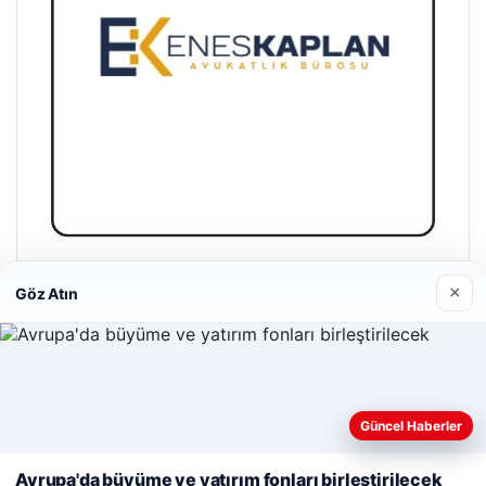
Enes Kaplan Avukatlık Bürosu
×
Göz Atın
28/04/2026
Web sitemizi nasıl kullandığınızı daha iyi anlayabilmek,
Güncel Haberler
deneyiminizi kişiselleştirmek ve geliştirmek amacıyla çerezler
kullanıyoruz.
Çerez Politikamız
Avrupa'da büyüme ve yatırım fonları birleştirilecek
© 2026 Gündem Analiz – Güncel Haberler