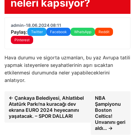
neleri kapsıyor?
admin
•
18.06.2024 08:11
Paylaş:
Twitter
Facebook
WhatsApp
Reddit
Pinterest
Hava durumu ve sigorta uzmanları, bu yaz Avrupa tatili
yapmak isteyenlere seyahatlerinin aşırı sıcaktan
etkilenmesi durumunda neler yapabileceklerini
anlatıyor.
← Çankaya Belediyesi, Ahlatlıbel
NBA
Atatürk Parkı'na kuracağı dev
Şampiyonu
ekrana EURO 2024 heyecanını
Boston
yaşatacak. – SPOR DALLARI
Celtics!
Unvanını geri
aldı… →