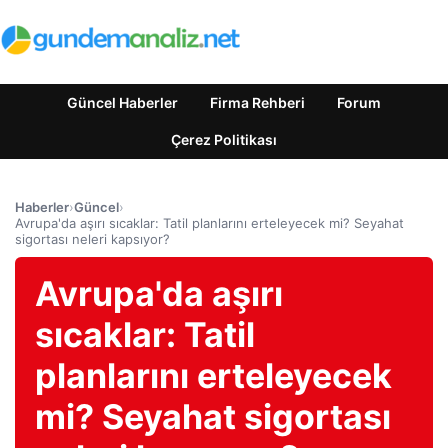
Güncel Haberler
Firma Rehberi
Forum
Çerez Politikası
Haberler
›
Güncel
›
Avrupa'da aşırı sıcaklar: Tatil planlarını erteleyecek mi? Seyahat
sigortası neleri kapsıyor?
Avrupa'da aşırı
sıcaklar: Tatil
planlarını erteleyecek
mi? Seyahat sigortası