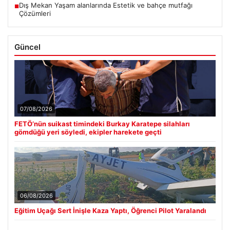
Dış Mekan Yaşam alanlarında Estetik ve bahçe mutfağı
■
Çözümleri
Güncel
07/08/2026
FETÖ’nün suikast timindeki Burkay Karatepe silahları
gömdüğü yeri söyledi, ekipler harekete geçti
06/08/2026
Eğitim Uçağı Sert İnişle Kaza Yaptı, Öğrenci Pilot Yaralandı