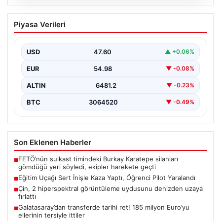
06.08.2026
Eğitim Uçağı Sert İnişle Kaza Yaptı,
Piyasa Verileri
Öğrenci Pilot Yaralandı
İstanbul’un Çatalca ilçesindeki Hazarfen Havalimanı
yakınlarında gerçekleştirilen eğitim uçuşu sırasında
USD
47.60
▲ +0.06%
beklenmedik bir kaza yaşandı.…
EUR
54.98
▼ -0.08%
ALTIN
6481.2
▼ -0.23%
BTC
3064520
▼ -0.49%
Son Eklenen Haberler
FETÖ’nün suikast timindeki Burkay Karatepe silahları
■
gömdüğü yeri söyledi, ekipler harekete geçti
Eğitim Uçağı Sert İnişle Kaza Yaptı, Öğrenci Pilot Yaralandı
■
Çin, 2 hiperspektral görüntüleme uydusunu denizden uzaya
■
fırlattı
Galatasaray’dan transferde tarihi ret! 185 milyon Euro’yu
■
ellerinin tersiyle ittiler