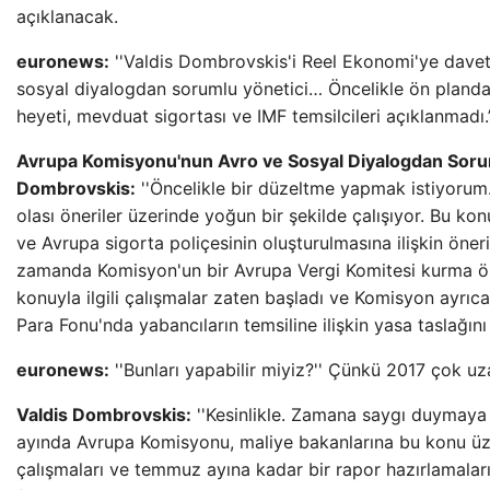
açıklanacak.
euronews:
''Valdis Dombrovskis'i Reel Ekonomi'ye davet
sosyal diyalogdan sorumlu yönetici… Öncelikle ön pland
heyeti, mevduat sigortası ve IMF temsilcileri açıklanmadı.
Avrupa Komisyonu'nun Avro ve Sosyal Diyalogdan Sorum
Dombrovskis:
''Öncelikle bir düzeltme yapmak istiyorum
olası öneriler üzerinde yoğun bir şekilde çalışıyor. Bu konu
ve Avrupa sigorta poliçesinin oluşturulmasına ilişkin öneri
zamanda Komisyon'un bir Avrupa Vergi Komitesi kurma öner
konuyla ilgili çalışmalar zaten başladı ve Komisyon ayrıc
Para Fonu'nda yabancıların temsiline ilişkin yasa taslağını 
euronews:
''Bunları yapabilir miyiz?'' Çünkü 2017 çok uzak
Valdis Dombrovskis:
''Kesinlikle. Zamana saygı duymaya k
ayında Avrupa Komisyonu, maliye bakanlarına bu konu üz
çalışmaları ve temmuz ayına kadar bir rapor hazırlamaları