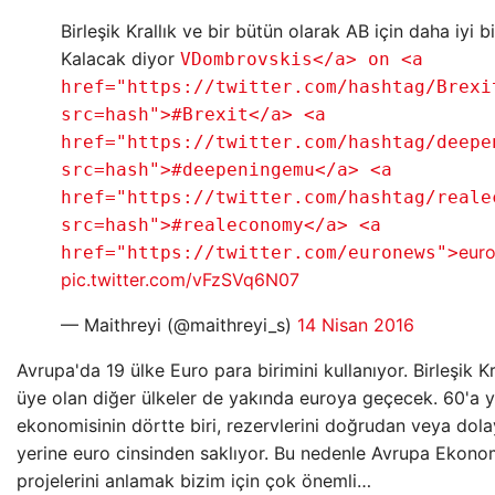
Birleşik Krallık ve bir bütün olarak AB için daha iyi bi
Kalacak diyor
VDombrovskis</a> on <a
href="https://twitter.com/hashtag/Brexi
src=hash">#Brexit</a> <a
href="https://twitter.com/hashtag/deepe
src=hash">#deepeningemu</a> <a
href="https://twitter.com/hashtag/reale
src=hash">#realeconomy</a> <a
eur
href="https://twitter.com/euronews">
pic.twitter.com/vFzSVq6N07
— Maithreyi (@maithreyi_s)
14 Nisan 2016
Avrupa'da 19 ülke Euro para birimini kullanıyor. Birleşik K
üye olan diğer ülkeler de yakında euroya geçecek. 60'a y
ekonomisinin dörtte biri, rezervlerini doğrudan veya dolay
yerine euro cinsinden saklıyor. Bu nedenle Avrupa Ekonomi
projelerini anlamak bizim için çok önemli…