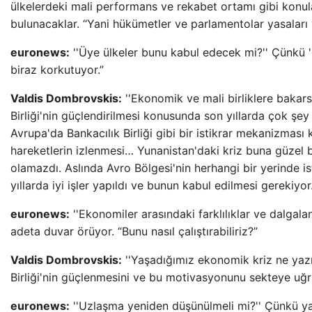
ülkelerdeki mali performans ve rekabet ortamı gibi konu
bulunacaklar. “Yani hükümetler ve parlamentolar yasala
euronews:
''Üye ülkeler bunu kabul edecek mi?'' Çünkü 'd
biraz korkutuyor.”
Valdis Dombrovskis:
''Ekonomik ve mali birliklere bakar
Birliği'nin güçlendirilmesi konusunda son yıllarda çok şey
Avrupa'da Bankacılık Birliği gibi bir istikrar mekanizmas
hareketlerin izlenmesi… Yunanistan'daki kriz buna güzel 
olamazdı. Aslında Avro Bölgesi'nin herhangi bir yerinde is
yıllarda iyi işler yapıldı ve bunun kabul edilmesi gerekiyor.
euronews:
''Ekonomiler arasındaki farklılıklar ve dalgala
adeta duvar örüyor. “Bunu nasıl çalıştırabiliriz?”
Valdis Dombrovskis:
''Yaşadığımız ekonomik kriz ne yaz
Birliği'nin güçlenmesini ve bu motivasyonunu sekteye uğrat
euronews:
''Uzlaşma yeniden düşünülmeli mi?'' Çünkü yakı