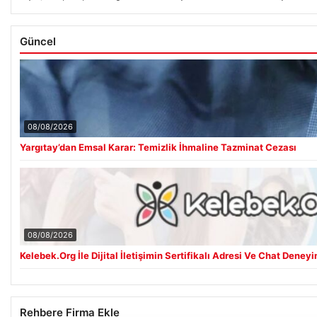
Güncel
08/08/2026
Yargıtay’dan Emsal Karar: Temizlik İhmaline Tazminat Cezası
08/08/2026
Kelebek.Org İle Dijital İletişimin Sertifikalı Adresi Ve Chat Deneyi
Rehbere Firma Ekle