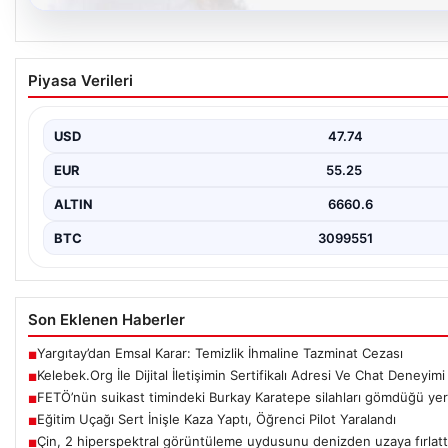
08.08.2026
Kelebek.Org İle Dijital İletişimin Sertifikalı 
Piyasa Verileri
Sanal dünyasında kullanıcıların güvenli bir tarzda iletişim kurması
Günümüzde…
USD
47.74
EUR
55.25
ALTIN
6660.6
BTC
3099551
Son Eklenen Haberler
Yargıtay’dan Emsal Karar: Temizlik İhmaline Tazminat Cezası
■
Kelebek.Org İle Dijital İletişimin Sertifikalı Adresi Ve Chat Deneyimi
■
FETÖ’nün suikast timindeki Burkay Karatepe silahları gömdüğü yeri
■
Eğitim Uçağı Sert İnişle Kaza Yaptı, Öğrenci Pilot Yaralandı
■
Çin, 2 hiperspektral görüntüleme uydusunu denizden uzaya fırlatt
■