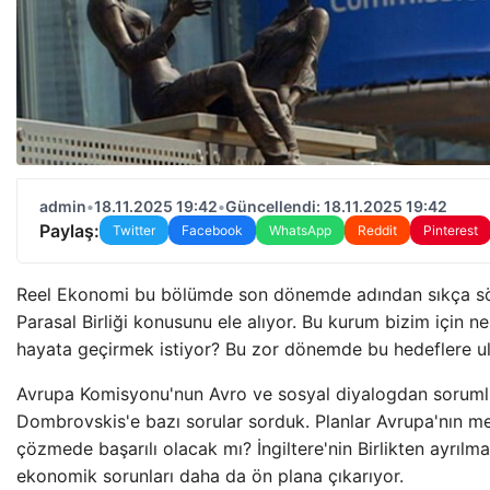
admin
•
18.11.2025 19:42
•
Güncellendi: 18.11.2025 19:42
Paylaş:
Twitter
Facebook
WhatsApp
Reddit
Pinterest
Reel Ekonomi bu bölümde son dönemde adından sıkça sö
Parasal Birliği konusunu ele alıyor. Bu kurum bizim için ne
hayata geçirmek istiyor? Bu zor dönemde bu hedeflere u
Avrupa Komisyonu'nun Avro ve sosyal diyalogdan sorumlu
Dombrovskis'e bazı sorular sorduk. Planlar Avrupa'nın m
çözmede başarılı olacak mı? İngiltere'nin Birlikten ayrılma
ekonomik sorunları daha da ön plana çıkarıyor.