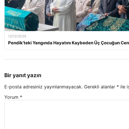
12/12/2025
Pendik’teki Yangında Hayatını Kaybeden Üç Çocuğun Cen
Bir yanıt yazın
E-posta adresiniz yayınlanmayacak.
Gerekli alanlar
*
ile 
Yorum
*