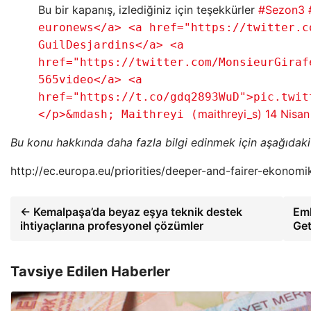
Bu bir kapanış, izlediğiniz için teşekkürler
#Sezon3
euronews</a> <a href="https://twitter.c
GuilDesjardins</a> <a
href="https://twitter.com/MonsieurGiraf
565video</a> <a
href="https://t.co/gdq2893WuD">pic.twit
maithreyi_s)
14 Nisan
</p>&mdash; Maithreyi (
Bu konu hakkında daha fazla bilgi edinmek için aşağıdaki b
http://ec.europa.eu/priorities/deeper-and-fairer-ekono
← Kemalpaşa’da beyaz eşya teknik destek
Eml
ihtiyaçlarına profesyonel çözümler
Get
Tavsiye Edilen Haberler