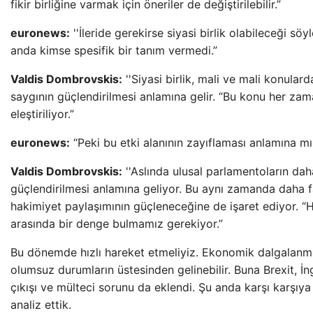
fikir birliğine varmak için öneriler de değiştirilebilir.”
euronews:
''İleride gerekirse siyasi birlik olabileceği sö
anda kimse spesifik bir tanım vermedi.”
Valdis Dombrovskis:
''Siyasi birlik, mali ve mali konula
saygının güçlendirilmesi anlamına gelir. “Bu konu her za
eleştiriliyor.”
euronews:
“Peki bu etki alanının zayıflaması anlamına mı
Valdis Dombrovskis:
''Aslında ulusal parlamentoların dah
güçlendirilmesi anlamına geliyor. Bu aynı zamanda daha f
hakimiyet paylaşımının güçleneceğine de işaret ediyor. “H
arasında bir denge bulmamız gerekiyor.”
Bu dönemde hızlı hareket etmeliyiz. Ekonomik dalgalanma
olumsuz durumların üstesinden gelinebilir. Buna Brexit, İng
çıkışı ve mülteci sorunu da eklendi. Şu anda karşı karşıya 
analiz ettik.