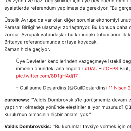
revizyonu ve bazı değişiklikler için üye devletlerin oybirli
eyaletlerde referandum yapılması da gerekiyor. “Bu gerçe
Üstelik Avrupa'da var olan diğer sorunlar ekonomiyi unu
Parasal Birliği'ne ulaşmayı zorlaştırıyor. Bu konuda daha
zordur. Avrupalı ​​vatandaşlar bu konudaki tutumlarını il
Britanya referandumunda ortaya koyacak.
Zaman hızla geçiyor.
Üye Devletler kendilerinden vazgeçmeye istekli değ
inmenin önündeki ana engeldir
#DAÜ
–
#CEPS
Brüt
pic.twitter.com/8D1gHAdj17
– Guillaume Desjardins (@GuilDesjardins)
11 Nisan 
euronews:
''Valdis Dombrovskis'le görüşmemiz devam ed
yaptırımı olmadığı yönünde eleştiriler alıyor musunuz? Ç
Kurulu'nun olmasının hiçbir anlamı yok.”
Valdis Dombrovskis:
''Bu kurumlar tavsiye vermek için o