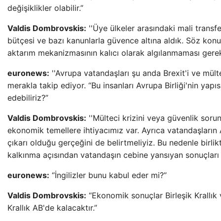
değişiklikler olabilir.”
Valdis Dombrovskis:
''Üye ülkeler arasındaki mali transf
bütçesi ve bazı kanunlarla güvence altına aldık. Söz ko
aktarım mekanizmasının kalıcı olarak algılanmaması gerekt
euronews:
''Avrupa vatandaşları şu anda Brexit'i ve mültec
merakla takip ediyor. “Bu insanları Avrupa Birliği'nin yapı
edebiliriz?”
Valdis Dombrovskis:
''Mülteci krizini veya güvenlik soru
ekonomik temellere ihtiyacımız var. Ayrıca vatandaşların 
çıkarı olduğu gerçeğini de belirtmeliyiz. Bu nedenle birli
kalkınma açısından vatandaşın cebine yansıyan sonuçları
euronews:
“İngilizler bunu kabul eder mi?”
Valdis Dombrovskis:
“Ekonomik sonuçlar Birleşik Krallık v
Krallık AB'de kalacaktır.”