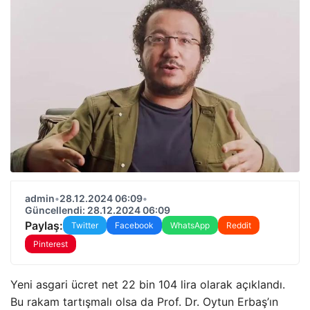
admin
•
28.12.2024 06:09
•
Güncellendi: 28.12.2024 06:09
Paylaş:
Twitter
Facebook
WhatsApp
Reddit
Pinterest
Yeni asgari ücret net 22 bin 104 lira olarak açıklandı.
Bu rakam tartışmalı olsa da Prof. Dr. Oytun Erbaş’ın