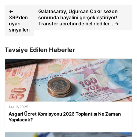
←
Galatasaray, Uğurcan Çakır sezon
XRP’den
sonunda hayalini gerçekleştiriyor!
uyarı
Transfer ücretini de belirlediler… →
sinyalleri
Tavsiye Edilen Haberler
14/12/2025
Asgari Ücret Komisyonu 2026 Toplantısı Ne Zaman
Yapılacak?