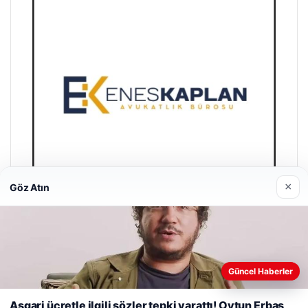
×
Göz Atın
Enes Kaplan Avukatlık Bürosu
28/04/2026
Güncel Haberler
Web sitemizi nasıl kullandığınızı daha iyi anlayabilmek,
deneyiminizi kişiselleştirmek ve geliştirmek amacıyla çerezler
Asgari ücretle ilgili sözler tepki yarattı! Oytun Erbaş