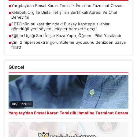
Yargıtay’dan Emsal Karar: Temizlik İhmaline Tazminat Cezası
■
Kelebek.Org İle Dijital İletişimin Sertifikalı Adresi Ve Chat
■
Deneyimi
FETÖ’nün suikast timindeki Burkay Karatepe silahları
■
gömdüğü yeri söyledi, ekipler harekete geçti
Eğitim Uçağı Sert İnişle Kaza Yaptı, Öğrenci Pilot Yaralandı
■
Çin, 2 hiperspektral görüntüleme uydusunu denizden uzaya
■
fırlattı
Güncel
08/08/2026
Yargıtay’dan Emsal Karar: Temizlik İhmaline Tazminat Cezası