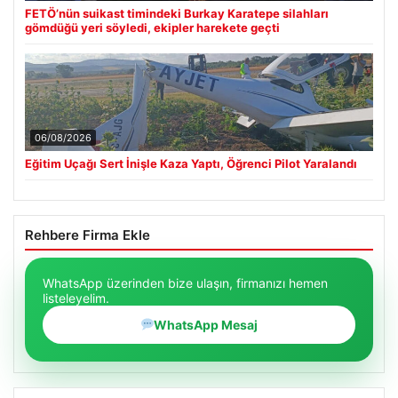
FETÖ’nün suikast timindeki Burkay Karatepe silahları
gömdüğü yeri söyledi, ekipler harekete geçti
06/08/2026
Eğitim Uçağı Sert İnişle Kaza Yaptı, Öğrenci Pilot Yaralandı
Rehbere Firma Ekle
WhatsApp üzerinden bize ulaşın, firmanızı hemen
listeleyelim.
WhatsApp Mesaj