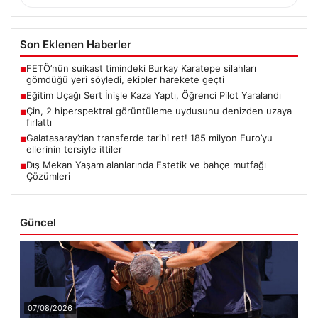
Son Eklenen Haberler
FETÖ’nün suikast timindeki Burkay Karatepe silahları
■
gömdüğü yeri söyledi, ekipler harekete geçti
Eğitim Uçağı Sert İnişle Kaza Yaptı, Öğrenci Pilot Yaralandı
■
Çin, 2 hiperspektral görüntüleme uydusunu denizden uzaya
■
fırlattı
Galatasaray’dan transferde tarihi ret! 185 milyon Euro’yu
■
ellerinin tersiyle ittiler
Dış Mekan Yaşam alanlarında Estetik ve bahçe mutfağı
■
Çözümleri
Güncel
07/08/2026