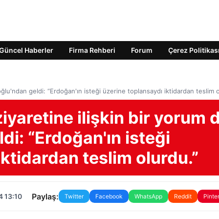
Güncel Haberler
Firma Rehberi
Forum
Çerez Politikas
oğlu'ndan geldi: “Erdoğan'ın isteği üzerine toplansaydı iktidardan teslim o
iyaretine ilişkin bir yorum 
di: “Erdoğan'ın isteği
iktidardan teslim olurdu.”
Paylaş:
4 13:10
Twitter
Facebook
WhatsApp
Reddit
Pinte