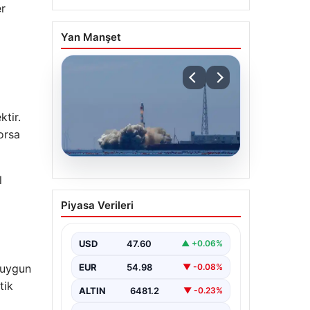
er
Yan Manşet
ktir.
orsa
05.08.2026
l
Çin, 2 hiperspektral
Piyasa Verileri
görüntüleme uydusunu
denizden uzaya fırlattı
USD
47.60
▲ +0.06%
EUR
54.98
a uygun
▼ -0.08%
tik
ALTIN
6481.2
▼ -0.23%