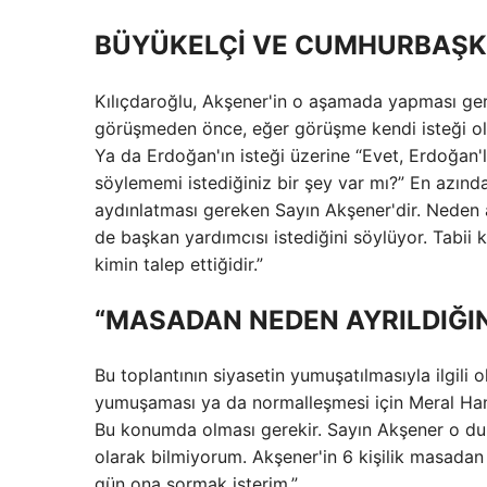
BÜYÜKELÇİ VE CUMHURBAŞKA
Kılıçdaroğlu, Akşener'in o aşamada yapması gere
görüşmeden önce, eğer görüşme kendi isteği ols
Ya da Erdoğan'ın isteği üzerine “Evet, Erdoğan'l
söylememi istediğiniz bir şey var mı?” En azın
aydınlatması gereken Sayın Akşener'dir. Neden a
de başkan yardımcısı istediğini söylüyor. Tabii 
kimin talep ettiğidir.”
“MASADAN NEDEN AYRILDIĞIN
Bu toplantının siyasetin yumuşatılmasıyla ilgili
yumuşaması ya da normalleşmesi için Meral Hanı
Bu konumda olması gerekir. Sayın Akşener o dur
olarak bilmiyorum. Akşener'in 6 kişilik masada
gün ona sormak isterim.”