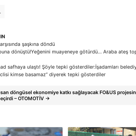
.
IN
karşısında şaşkına döndü
Yeğenini muayeneye götürdü… Araba ateş to
İşadamları beledi
Meclisi kimse basamaz” diyerek tepki gösterdiler
osan döngüsel ekonomiye katkı sağlayacak FO&US projesin
geçirdi – OTOMOTİV →