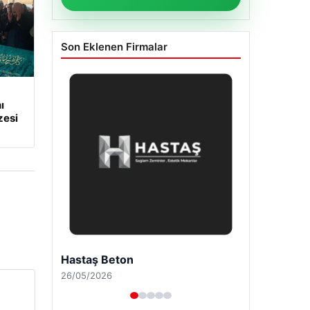
Son Eklenen Firmalar
ı
zesi
Enes Kaplan Avukatlık Bürosu
28/04/2026