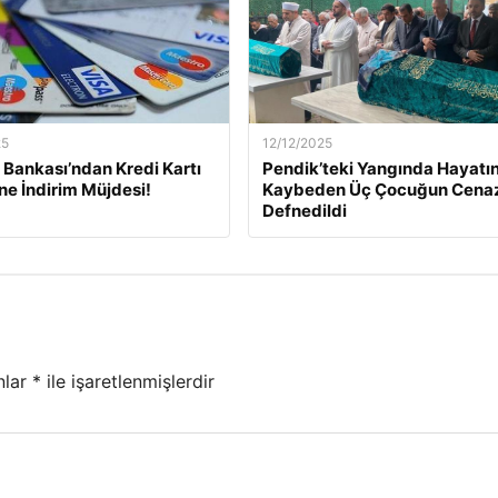
25
12/12/2025
Bankası’ndan Kredi Kartı
Pendik’teki Yangında Hayatın
ine İndirim Müjdesi!
Kaybeden Üç Çocuğun Cena
Defnedildi
nlar
*
ile işaretlenmişlerdir