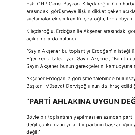
Eski CHP Genel Başkanı Kılıçdaroğlu, Cumhurbaş
arasındaki görüşmeye ilişkin dikkat çeken açık
suçlamalar eklenirken Kılıçdaroğlu, toplantıya i
Kılıçdaroğlu, Erdoğan ile Akşener arasındaki g
açıklamalarda bulundu:
“Sayın Akşener bu toplantıyı Erdoğan'ın isteği ü
Eğer kendi talebi yani Sayın Akşener, “Ben topla
Sayın Akşener bunun gerekçelerini kamuoyuna aç
Akşener Erdoğan'la görüşme talebinde bulunsay
Başkanı Müsavat Dervişoğlu'nun da ihraç edildiğ
“PARTİ AHLAKINA UYGUN DEĞİ
Böyle bir toplantının yapılması en azından parti 
değil çünkü uzun yıllar bir partinin başkanlığını
değil.”