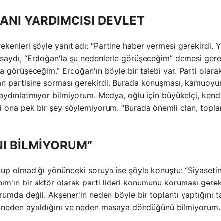
NI YARDIMCISI DEVLET
kenleri şöyle yanıtladı: “Partine haber vermesi gerekirdi. Y
aydı, “Erdoğan'la şu nedenlerle görüşeceğim” demesi gerek
a görüşeceğim.” Erdoğan'ın böyle bir talebi var. Parti olara
dan partisine sorması gerekirdi. Burada konuşması, kamuoyu
ydınlatmıyor bilmiyorum. Medya, oğlu için büyükelçi, kendis
ki ona pek bir şey söylemiyorum. “Burada önemli olan, toplan
I BİLMİYORUM”
 olup olmadığı yönündeki soruya ise şöyle konuştu: “Siyaseti
m'ın bir aktör olarak parti lideri konumunu koruması gerek
umda değil. Akşener'in neden böyle bir toplantı yaptığını 
n neden ayrıldığını ve neden masaya döndüğünü bilmiyorum. 