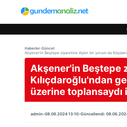
Haberler
›
Güncel
›
Akşener'in Beştepe ziyaretine ilişkin bir yorum da Kılıçdar
Akşener'in Beştepe z
Kılıçdaroğlu'ndan gel
üzerine toplansaydı 
admin
•
08.06.2024 13:10
•
Güncellendi: 08.06.202