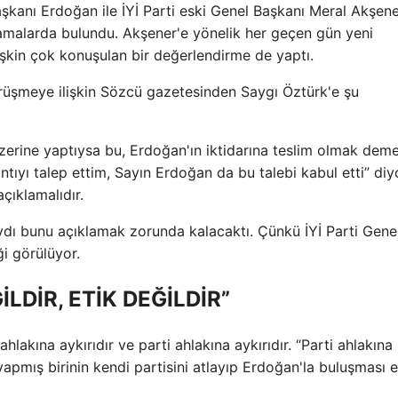
kanı Erdoğan ile İYİ Parti eski Genel Başkanı Meral Akşen
lamalarda bulundu. Akşener'e yönelik her geçen gün yeni
lişkin çok konuşulan bir değerlendirme de yaptı.
örüşmeye ilişkin Sözcü gazetesinden Saygı Öztürk'e şu
zerine yaptıysa bu, Erdoğan'ın iktidarına teslim olmak deme
ntıyı talep ettim, Sayın Erdoğan da bu talebi kabul etti” diy
ıklamalıdır.
dı bunu açıklamak zorunda kalacaktı. Çünkü İYİ Parti Gene
i görülüyor.
LDİR, ETİK DEĞİLDİR”
ahlakına aykırıdır ve parti ahlakına aykırıdır. “Parti ahlakın
 yapmış birinin kendi partisini atlayıp Erdoğan'la buluşması e