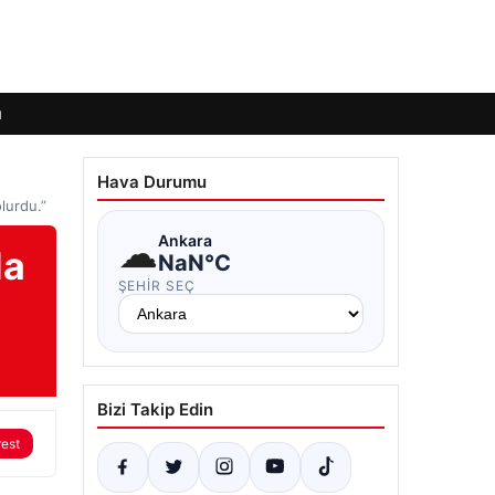
ı
Hava Durumu
lurdu.”
☁
Ankara
da
NaN°C
ŞEHIR SEÇ
Bizi Takip Edin
rest