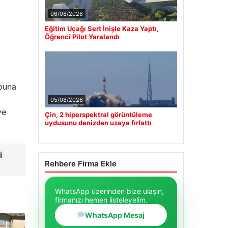
06/08/2026
Eğitim Uçağı Sert İnişle Kaza Yaptı,
Öğrenci Pilot Yaralandı
puna
05/08/2026
ye
Çin, 2 hiperspektral görüntüleme
uydusunu denizden uzaya fırlattı
i
Rehbere Firma Ekle
WhatsApp üzerinden bize ulaşın,
firmanızı hemen listeleyelim.
WhatsApp Mesaj