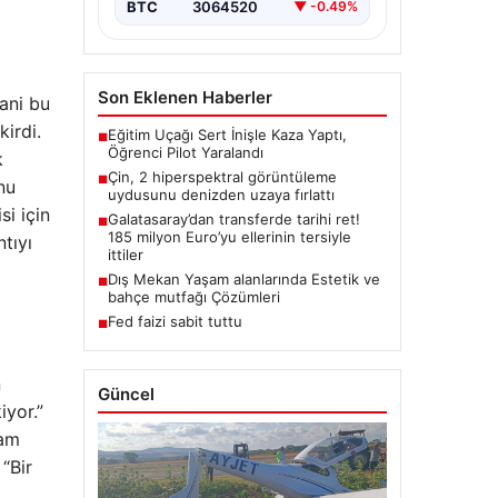
BTC
3064520
▼ -0.49%
Son Eklenen Haberler
ani bu
irdi.
Eğitim Uçağı Sert İnişle Kaza Yaptı,
■
Öğrenci Pilot Yaralandı
k
Çin, 2 hiperspektral görüntüleme
■
nu
uydusunu denizden uzaya fırlattı
i için
Galatasaray’dan transferde tarihi ret!
■
185 milyon Euro’yu ellerinin tersiyle
tıyı
ittiler
Dış Mekan Yaşam alanlarında Estetik ve
■
bahçe mutfağı Çözümleri
Fed faizi sabit tuttu
■
n
Güncel
iyor.”
tam
“Bir