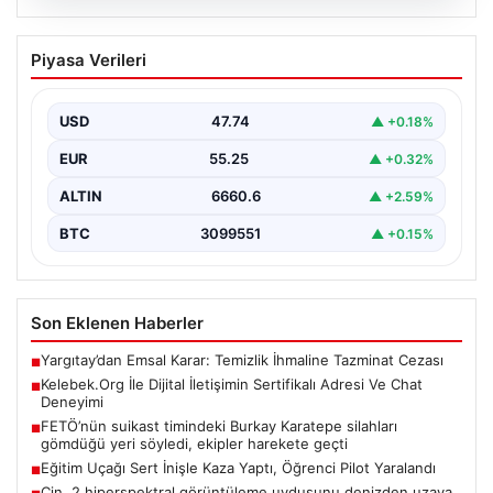
08.08.2026
Kelebek.Org İle Dijital İletişimin
Piyasa Verileri
Sertifikalı Adresi Ve Chat Deneyimi
Sanal dünyasında kullanıcıların güvenli bir tarzda iletişim
kurması kritik bir değer ifade etmektedir. Günümüzde…
USD
47.74
▲ +0.18%
EUR
55.25
▲ +0.32%
ALTIN
6660.6
▲ +2.59%
BTC
3099551
▲ +0.15%
Son Eklenen Haberler
Yargıtay’dan Emsal Karar: Temizlik İhmaline Tazminat Cezası
■
Kelebek.Org İle Dijital İletişimin Sertifikalı Adresi Ve Chat
■
Deneyimi
FETÖ’nün suikast timindeki Burkay Karatepe silahları
■
gömdüğü yeri söyledi, ekipler harekete geçti
Eğitim Uçağı Sert İnişle Kaza Yaptı, Öğrenci Pilot Yaralandı
■
Çin, 2 hiperspektral görüntüleme uydusunu denizden uzaya