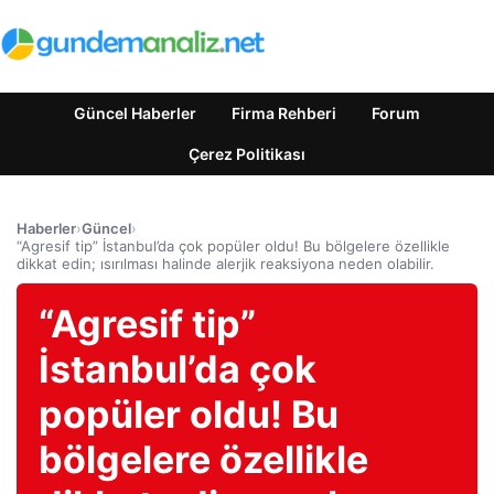
Güncel Haberler
Firma Rehberi
Forum
Çerez Politikası
Haberler
›
Güncel
›
“Agresif tip” İstanbul’da çok popüler oldu! Bu bölgelere özellikle
dikkat edin; ısırılması halinde alerjik reaksiyona neden olabilir.
“Agresif tip”
İstanbul’da çok
popüler oldu! Bu
bölgelere özellikle