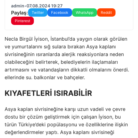
admin
•
07.08.2024 19:27
Paylaş:
Twitter
Facebook
WhatsApp
Reddit
Pinterest
Necla Birgül İyison, İstanbul’da yaygın olarak görülen
ve yumurtalarını sığ sulara bırakan Asya kaplanı
sivrisineğinin ısıranlarda alerjik reaksiyonlara neden
olabileceğini belirterek, belediyelerin ilaçlamaları
artırmasını ve vatandaşların dikkatli olmalarını önerdi.
ellerinde su. balkonlar ve bahçeler.
KIYAFETLERİ ISIRABİLİR
Asya kaplan sivrisineğine karşı uzun vadeli ve çevre
dostu bir çözüm geliştirmek için çalışan İyison, bu
türün Türkiye’deki popülasyonu ve özelliklerine ilişkin
değerlendirmeler yaptı. Asya kaplanı sivrisineği