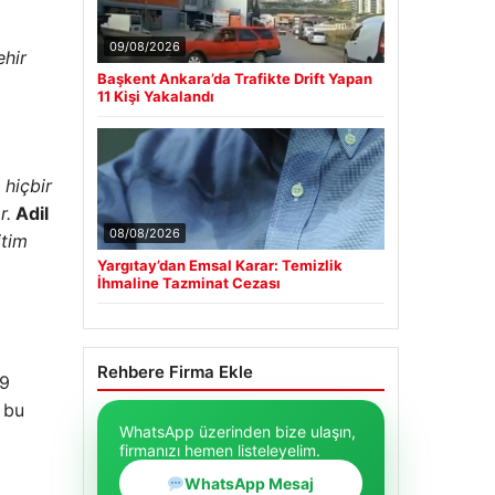
09/08/2026
ehir
Başkent Ankara’da Trafikte Drift Yapan
11 Kişi Yakalandı
 hiçbir
r.
Adil
08/08/2026
itim
Yargıtay’dan Emsal Karar: Temizlik
İhmaline Tazminat Cezası
Rehbere Firma Ekle
 9
 bu
WhatsApp üzerinden bize ulaşın,
firmanızı hemen listeleyelim.
WhatsApp Mesaj