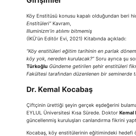
Girişimler
Köy Enstitüsü konusu kapalı olduğundan beri h
Enstitüleri”
Kavram,
Illuminizm'in atılımı bitmemiş
(İKÜ'ün Editör Evi, 2021) Kitabında açıkladı:
“Köy enstitüleri eğitim tarihinin en parlak döne
köy yok, nereden kurulacak?”
Soru ayrıca şu so
Türkoğlu
Gündeme getirilen şehir enstitüleri fi
Fakültesi tarafından düzenlenen bir seminerde tar
Dr. Kemal Kocabaş
Çiftçinin ürettiği şeyin gerçek eşdeğerini bulam
EYLUL Üniversitesi Kısa Sürede. Doktor
Kemal 
güncellenmiş kuruluşları canlandırma fikrini yapt
Kocabaş, köy enstitülerinin eğitimindeki hedefi 