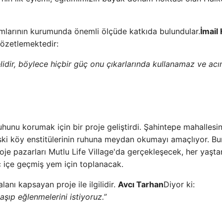
mlarının kurumunda önemli ölçüde katkıda bulundular.
İmail
özetlemektedir:
melidir, böylece hiçbir güç onu çıkarlarında kullanamaz ve ac
ruhunu korumak için bir proje geliştirdi. Şahintepe mahallesi
ski köy enstitülerinin ruhuna meydan okumayı amaçlıyor. B
proje pazarları Mutlu Life Village'da gerçekleşecek, her yaşta
iç içe geçmiş yem için toplanacak.
anı kapsayan proje ile ilgilidir.
Avcı Tarhan
Diyor ki:
şıp eğlenmelerini istiyoruz.”