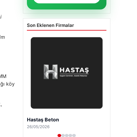
i
Son Eklenen Firmalar
tim
IMM
ığı köy
,
Enes Kaplan Avukatlık Bürosu
28/04/2026