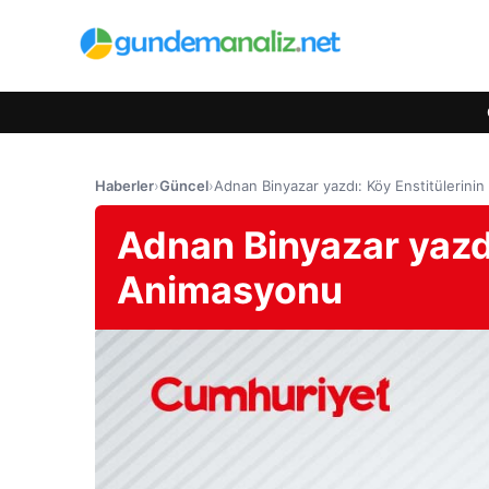
Haberler
›
Güncel
›
Adnan Binyazar yazdı: Köy Enstitülerini
Adnan Binyazar yazdı
Animasyonu