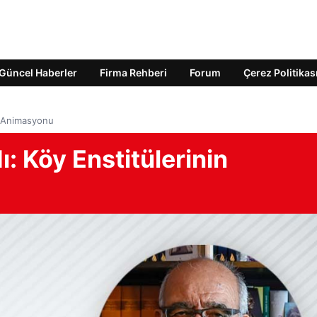
Güncel Haberler
Firma Rehberi
Forum
Çerez Politikas
n Animasyonu
: Köy Enstitülerinin