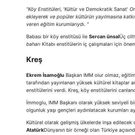
“Köy Enstitüleri,
'Kültür ve Demokratik Sanat'
Or
ekleyerek ve popüler kültürün yayılmasına katkı
veren eğitim kurumlarıydı. “
Babası bir köy enstitüsü ile
Sercan ünsal
Üç cil
baharı
Kitabı enstitülerin iç çalışmaları için önem
Kreş
Ekrem İsamoğlu
Başkan IMM olur olmaz, eğitim 
tarafından yayınlanan yüksek kültürel kitaplar a
enstitülerini verdi. Kreş, köy enstitülerini canlan
İmmoglu, IMM Başkanı olarak yüksek seviyeli bir
olgunluk yaşı gençleri aydınlatacak kurumları ay
Kültürel olarak gelişmiş ülkelerde inşa edilecek
Atatürk
Dünyanın bir örneği olan Türkiye açısınd