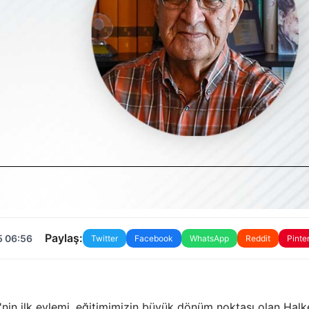
Paylaş:
5 06:56
Twitter
Facebook
WhatsApp
Reddit
Pinte
n ilk eylemi, eğitimimizin büyük dönüm noktası olan Halke