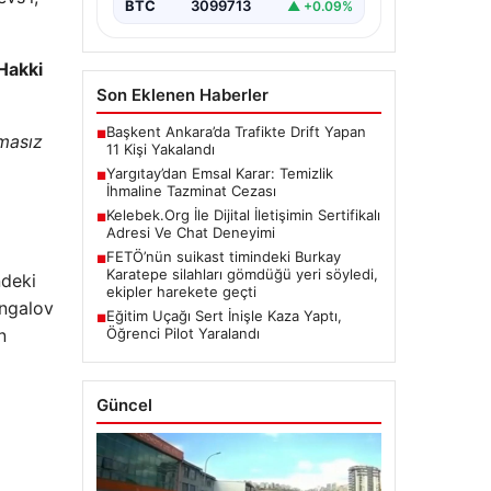
BTC
3099713
▲ +0.09%
 Hakki
Son Eklenen Haberler
Başkent Ankara’da Trafikte Drift Yapan
■
ımasız
11 Kişi Yakalandı
Yargıtay’dan Emsal Karar: Temizlik
■
İhmaline Tazminat Cezası
Kelebek.Org İle Dijital İletişimin Sertifikalı
■
Adresi Ve Chat Deneyimi
FETÖ’nün suikast timindeki Burkay
■
Karatepe silahları gömdüğü yeri söyledi,
ndeki
ekipler harekete geçti
ungalov
Eğitim Uçağı Sert İnişle Kaza Yaptı,
■
Öğrenci Pilot Yaralandı
n
Güncel