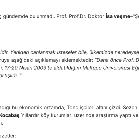
iç gündemde bulunmadı. Prof. Prof.Dr. Doktor
İsa veşme
–
“Ş
midir. Yeniden canlanmak isteseler bile, ülkemizde neredeyse
ruya aşağıdaki açıklamayı eklemektedir:
“Daha önce Prof. D
kri, 17-20 Nisan 2003'te aldatıldığım Maltepe Üniversitesi Eğ
tışıldı. “
adığı bu ekonomik ortamda, Tonç işçileri altını çizdi. Sezen
Kocabaş
Yıllardır köy kurumları üzerinde araştırma yaptı ve
ı.
özetler: