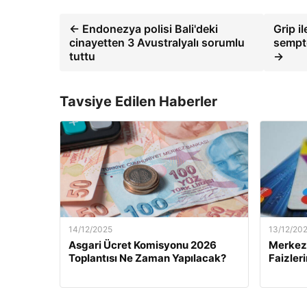
← Endonezya polisi Bali'deki
Grip i
cinayetten 3 Avustralyalı sorumlu
sempto
tuttu
→
Tavsiye Edilen Haberler
14/12/2025
13/12/20
Asgari Ücret Komisyonu 2026
Merkez 
Toplantısı Ne Zaman Yapılacak?
Faizler