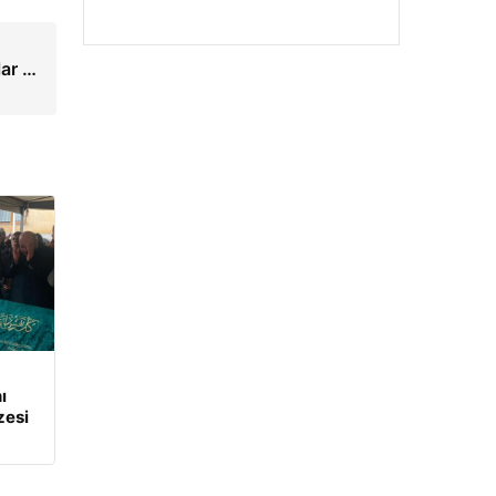
lar …
ı
zesi