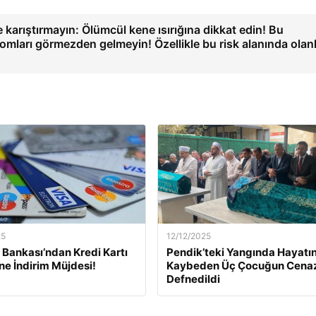
le karıştırmayın: Ölümcül kene ısırığına dikkat edin! Bu
mları görmezden gelmeyin! Özellikle bu risk alanında olan
25
12/12/2025
Bankası’ndan Kredi Kartı
Pendik’teki Yangında Hayatın
ine İndirim Müjdesi!
Kaybeden Üç Çocuğun Cena
Defnedildi