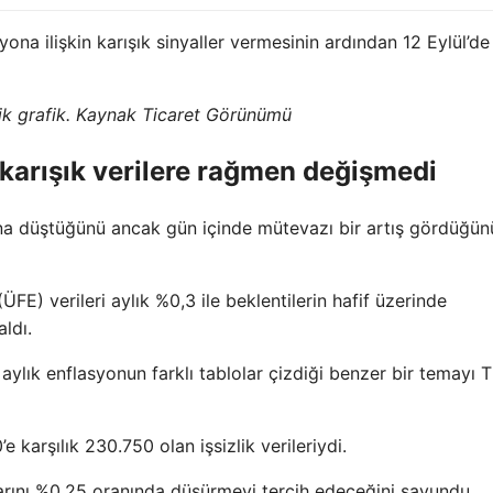
ona ilişkin karışık sinyaller vermesinin ardından 12 Eylül’de
ik grafik. Kaynak Ticaret Görünümü
ri karışık verilere rağmen değişmedi
tına düştüğünü ancak gün içinde mütevazı bir artış gördüğün
ÜFE) verileri aylık %0,3 ile beklentilerin hafif üzerinde
aldı.
 aylık enflasyonun farklı tablolar çizdiği benzer bir temayı
arşılık 230.750 olan işsizlik verileriydi.
nlarını %0,25 oranında düşürmeyi tercih edeceğini savundu.