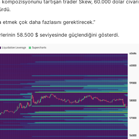
n kompozisyonunu tartışan trader Skew, 60.000 dolar civar
ürdü.
a etmek çok daha fazlasını gerektirecek.”
irlerinin 58.500 $ seviyesinde güçlendiğini gösterdi.