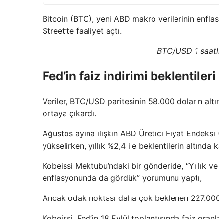
Bitcoin (BTC), yeni ABD makro verilerinin enflasy
Street’te faaliyet açtı.
BTC/USD 1 saatl
Fed’in faiz indirimi beklentile
Veriler, BTC/USD paritesinin 58.000 doların al
ortaya çıkardı.
Ağustos ayına ilişkin ABD Üretici Fiyat Endeksi (
yükselirken, yıllık %2,4 ile beklentilerin altında k
Kobeissi Mektubu’ndaki bir gönderide, “Yıllık ve
enflasyonunda da gördük” yorumunu yaptı,
Ancak odak noktası daha çok beklenen 227.000’e k
Kobeissi, Fed’in 18 Eylül toplantısında faiz ora