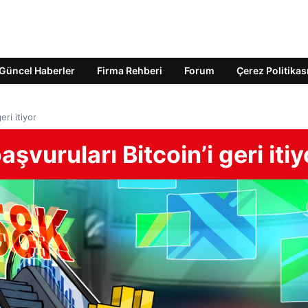
Güncel Haberler
Firma Rehberi
Forum
Çerez Politikas
eri itiyor
şvuruları Bitcoin’i geri itiy