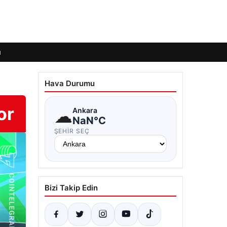
ı
Hava Durumu
or
☁
Ankara
NaN°C
ŞEHIR SEÇ
Bizi Takip Edin