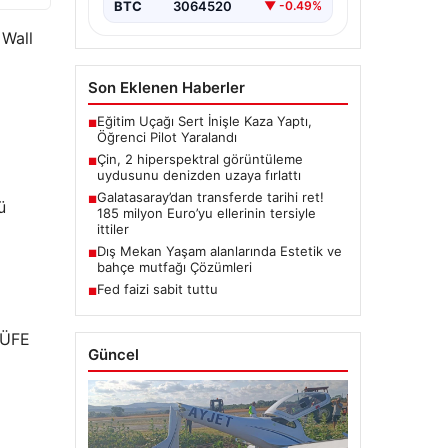
BTC
3064520
▼ -0.49%
 Wall
Son Eklenen Haberler
Eğitim Uçağı Sert İnişle Kaza Yaptı,
■
Öğrenci Pilot Yaralandı
Çin, 2 hiperspektral görüntüleme
■
uydusunu denizden uzaya fırlattı
Galatasaray’dan transferde tarihi ret!
■
ü
185 milyon Euro’yu ellerinin tersiyle
ittiler
Dış Mekan Yaşam alanlarında Estetik ve
■
bahçe mutfağı Çözümleri
Fed faizi sabit tuttu
■
 TÜFE
Güncel