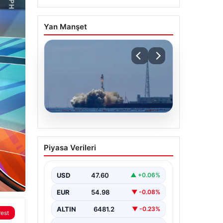
Yan Manşet
05.08.2026
Çin, 2 hiperspektral
Piyasa Verileri
görüntüleme uydusunu
denizden uzaya fırlattı
USD
47.60
▲ +0.06%
EUR
54.98
▼ -0.08%
ALTIN
6481.2
▼ -0.23%
rest