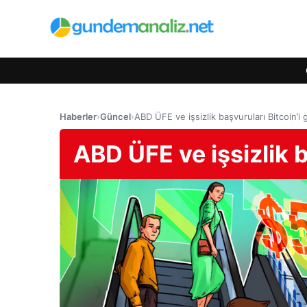
Haberler
›
Güncel
›
ABD ÜFE ve işsizlik başvuruları Bitcoin’i g
ABD ÜFE ve işsizlik ba