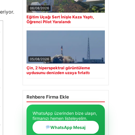
06/08/2026
eriyor.
Eğitim Uçağı Sert İnişle Kaza Yaptı,
Öğrenci Pilot Yaralandı
05/08/2026
Çin, 2 hiperspektral görüntüleme
uydusunu denizden uzaya fırlattı
Rehbere Firma Ekle
WhatsApp üzerinden bize ulaşın,
firmanızı hemen listeleyelim.
WhatsApp Mesaj