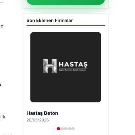
Son Eklenen Firmalar
in
n
Enes Kaplan Avukatlık Bürosu
ilk
28/04/2026