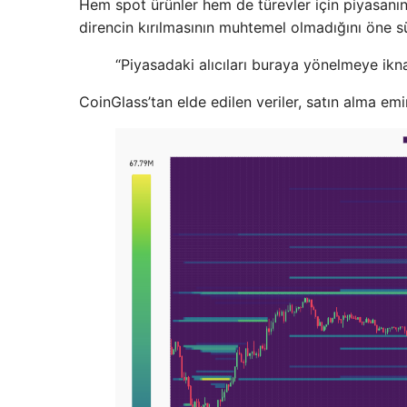
Hem spot ürünler hem de türevler için piyasanı
direncin kırılmasının muhtemel olmadığını öne s
“Piyasadaki alıcıları buraya yönelmeye ikn
CoinGlass’tan elde edilen veriler, satın alma em