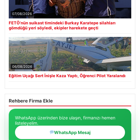
07/08/2026
FETÖ’nün suikast timindeki Burkay Karatepe silahları
gömdüğü yeri söyledi, ekipler harekete geçti
06/08/2026
Eğitim Uçağı Sert İnişle Kaza Yaptı, Öğrenci Pilot Yaralandı
Rehbere Firma Ekle
WhatsApp üzerinden bize ulaşın, firmanızı hemen
listeleyelim.
WhatsApp Mesaj