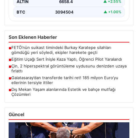
ALTIN
6658.4
▲ +2.55%
BTC
3094504
▲ +1.00%
Son Eklenen Haberler
FETÖ’nün suikast timindeki Burkay Karatepe silahları
■
gömdüğü yeri söyledi, ekipler harekete geçti
Eğitim Uçağı Sert İnişle Kaza Yaptı, Öğrenci Pilot Yaralandı
■
Çin, 2 hiperspektral görüntüleme uydusunu denizden uzaya
■
fırlattı
Galatasaray’dan transferde tarihi ret! 185 milyon Euro’yu
■
ellerinin tersiyle ittiler
Dış Mekan Yaşam alanlarında Estetik ve bahçe mutfağı
■
Çözümleri
Güncel