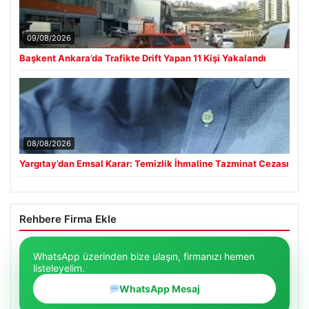
09/08/2026
Başkent Ankara’da Trafikte Drift Yapan 11 Kişi Yakalandı
08/08/2026
Yargıtay’dan Emsal Karar: Temizlik İhmaline Tazminat Cezası
Rehbere Firma Ekle
WhatsApp üzerinden bize ulaşın, firmanızı hemen
listeleyelim.
WhatsApp Mesaj