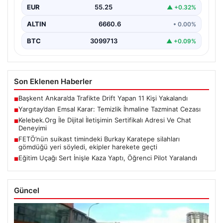
EUR
55.25
▲ +0.32%
ALTIN
6660.6
• 0.00%
BTC
3099713
▲ +0.09%
Son Eklenen Haberler
Başkent Ankara’da Trafikte Drift Yapan 11 Kişi Yakalandı
■
Yargıtay’dan Emsal Karar: Temizlik İhmaline Tazminat Cezası
■
Kelebek.Org İle Dijital İletişimin Sertifikalı Adresi Ve Chat
■
Deneyimi
FETÖ’nün suikast timindeki Burkay Karatepe silahları
■
gömdüğü yeri söyledi, ekipler harekete geçti
Eğitim Uçağı Sert İnişle Kaza Yaptı, Öğrenci Pilot Yaralandı
■
Güncel