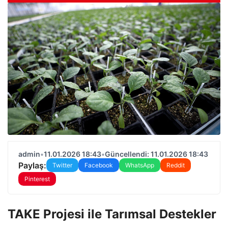
admin
•
11.01.2026 18:43
•
Güncellendi: 11.01.2026 18:43
Paylaş:
Twitter
Facebook
WhatsApp
Reddit
Pinterest
TAKE Projesi ile Tarımsal Destekler