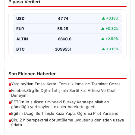
Piyasa Verileri
Sertifikalı Adresi Ve Chat Deneyimi
Sanal dünyasında kullanıcıların güvenli bir tarzda iletişim
kurması kritik bir değer ifade etmektedir. Günümüzde…
USD
47.74
▲ +0.18%
EUR
55.25
▲ +0.32%
ALTIN
6660.6
▲ +2.59%
BTC
3099551
▲ +0.15%
Son Eklenen Haberler
Yargıtay’dan Emsal Karar: Temizlik İhmaline Tazminat Cezası
■
Kelebek.Org İle Dijital İletişimin Sertifikalı Adresi Ve Chat
■
Deneyimi
FETÖ’nün suikast timindeki Burkay Karatepe silahları
■
gömdüğü yeri söyledi, ekipler harekete geçti
Eğitim Uçağı Sert İnişle Kaza Yaptı, Öğrenci Pilot Yaralandı
■
Çin, 2 hiperspektral görüntüleme uydusunu denizden uzaya
■
fırlattı