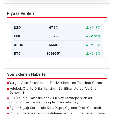
08.08.2026
Kelebek.Org İle Dijital İletişimin
Piyasa Verileri
Sertifikalı Adresi Ve Chat Deneyimi
Sanal dünyasında kullanıcıların güvenli bir tarzda iletişim
kurması kritik bir değer ifade etmektedir. Günümüzde…
USD
47.74
▲ +0.18%
EUR
55.25
▲ +0.32%
ALTIN
6660.6
▲ +2.59%
BTC
3099551
▲ +0.15%
Son Eklenen Haberler
Yargıtay’dan Emsal Karar: Temizlik İhmaline Tazminat Cezası
■
Kelebek.Org İle Dijital İletişimin Sertifikalı Adresi Ve Chat
■
Deneyimi
FETÖ’nün suikast timindeki Burkay Karatepe silahları
■
gömdüğü yeri söyledi, ekipler harekete geçti
Eğitim Uçağı Sert İnişle Kaza Yaptı, Öğrenci Pilot Yaralandı
■
Çin, 2 hiperspektral görüntüleme uydusunu denizden uzaya
■