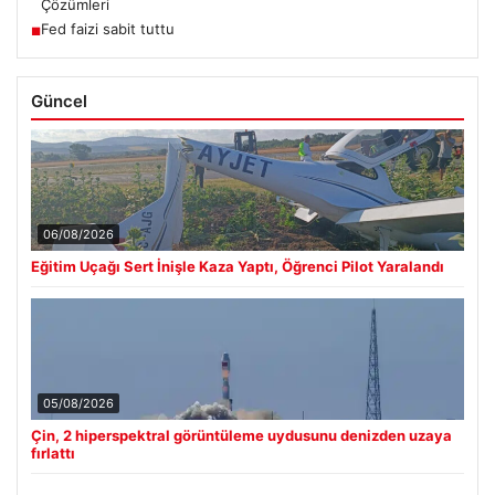
Çözümleri
Fed faizi sabit tuttu
■
Güncel
06/08/2026
Eğitim Uçağı Sert İnişle Kaza Yaptı, Öğrenci Pilot Yaralandı
05/08/2026
Çin, 2 hiperspektral görüntüleme uydusunu denizden uzaya
fırlattı