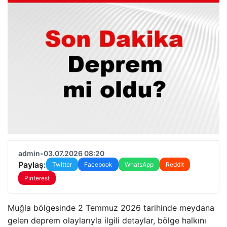
admin
•
03.07.2026 08:20
Paylaş:
Twitter
Facebook
WhatsApp
Reddit
Pinterest
Muğla bölgesinde 2 Temmuz 2026 tarihinde meydana
gelen deprem olaylarıyla ilgili detaylar, bölge halkını