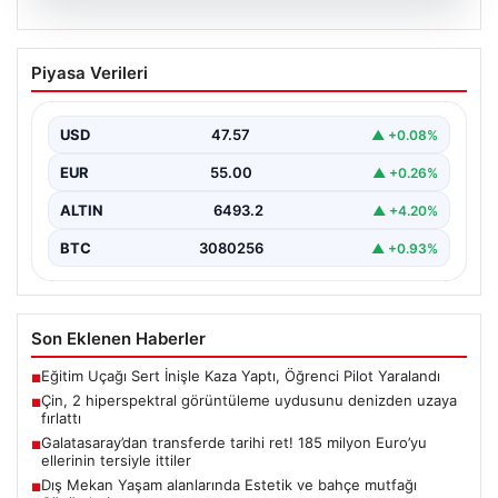
05.08.2026
Çin, 2 hiperspektral görüntüleme
Piyasa Verileri
uydusunu denizden uzaya fırlattı
USD
47.57
▲ +0.08%
EUR
55.00
▲ +0.26%
ALTIN
6493.2
▲ +4.20%
BTC
3080256
▲ +0.93%
Son Eklenen Haberler
Eğitim Uçağı Sert İnişle Kaza Yaptı, Öğrenci Pilot Yaralandı
■
Çin, 2 hiperspektral görüntüleme uydusunu denizden uzaya
■
fırlattı
Galatasaray’dan transferde tarihi ret! 185 milyon Euro’yu
■
ellerinin tersiyle ittiler
Dış Mekan Yaşam alanlarında Estetik ve bahçe mutfağı
■