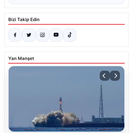
Bizi Takip Edin
Yan Manşet