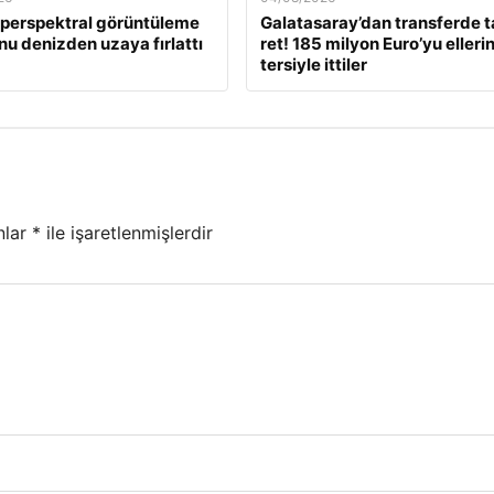
hiperspektral görüntüleme
Galatasaray’dan transferde ta
u denizden uzaya fırlattı
ret! 185 milyon Euro’yu ellerin
tersiyle ittiler
nlar
*
ile işaretlenmişlerdir