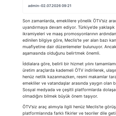
admin
•
02.07.2026 09:21
Son zamanlarda, emeklilere yönelik ÖTV’siz araç
uyandırmaya devam ediyor. Türkiye’de yaklaşık 1
ikramiyeleri ve maaş promosyonlarının ardından
edinilen bilgiye göre, Meclis’te yer alan bazı kanu
muafiyetine dair düzenlemeler bulunuyor. Ancak,
aşamasında olduğunu belirtmek önemli.
İddialara göre, belirli bir hizmet yılını tamamlamı
üretim araçlarda kademeli ÖTV indirilerek, ulaş
henüz netlik kazanmazken, resmi makamlar tara
emekliler ve vatandaşlar arasında yaygın olan 
Sosyal medyada ve çeşitli platformlarda dolaşan
olmadığını bilmek büyük önem taşıyor.
ÖTV’siz araç alımıyla ilgili henüz Meclis’te görü
platformlarında farklı fikirler ve teoriler dile 