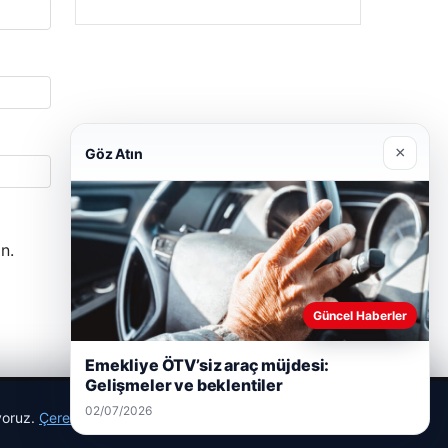
×
Göz Atın
n.
Güncel Haberler
Emekliye ÖTV’siz araç müjdesi:
Gelişmeler ve beklentiler
02/07/2026
ıyoruz.
Çerez Politikamız
Reddet
Kabul Et