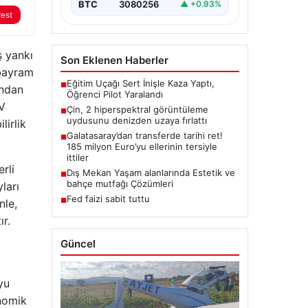
BTC
3080256
▲ +0.93%
rest
ş yankı
Son Eklenen Haberler
 bayram
Eğitim Uçağı Sert İnişle Kaza Yaptı,
■
ından
Öğrenci Pilot Yaralandı
TV
Çin, 2 hiperspektral görüntüleme
■
uydusunu denizden uzaya fırlattı
irlik
Galatasaray’dan transferde tarihi ret!
■
185 milyon Euro’yu ellerinin tersiyle
ittiler
rli
Dış Mekan Yaşam alanlarında Estetik ve
■
bahçe mutfağı Çözümleri
ları
Fed faizi sabit tuttu
■
nle,
r.
Güncel
yu
onomik