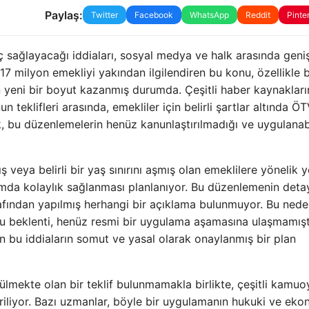
Paylaş:
Twitter
Facebook
WhatsApp
Reddit
Pinte
 sağlayacağı iddiaları, sosyal medya ve halk arasında geni
7 milyon emekliyi yakından ilgilendiren bu konu, özellikle
 yeni bir boyut kazanmış durumda. Çeşitli haber kaynaklar
n teklifleri arasında, emekliler için belirli şartlar altında Ö
 bu düzenlemelerin henüz kanunlaştırılmadığı ve uygulanabil
ş veya belirli bir yaş sınırını aşmış olan emeklilere yönelik ye
ımda kolaylık sağlanması planlanıyor. Bu düzenlemenin detay
fından yapılmış herhangi bir açıklama bulunmuyor. Bu nede
bu beklenti, henüz resmi bir uygulama aşamasına ulaşmamıştı
 bu iddiaların somut ve yasal olarak onaylanmış bir plan
şülmekte olan bir teklif bulunmamakla birlikte, çeşitli kamuo
getiriliyor. Bazı uzmanlar, böyle bir uygulamanın hukuki ve ek