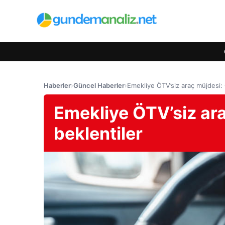
Haberler
›
Güncel Haberler
›
Emekliye ÖTV’siz araç müjdesi: 
Emekliye ÖTV’siz ara
beklentiler