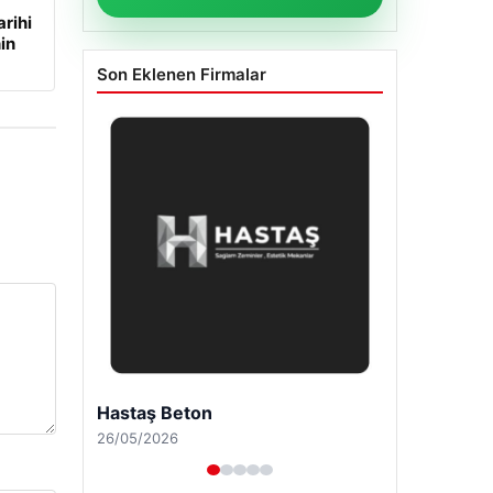
rihi
in
Son Eklenen Firmalar
Enes Kaplan Avukatlık Bürosu
28/04/2026