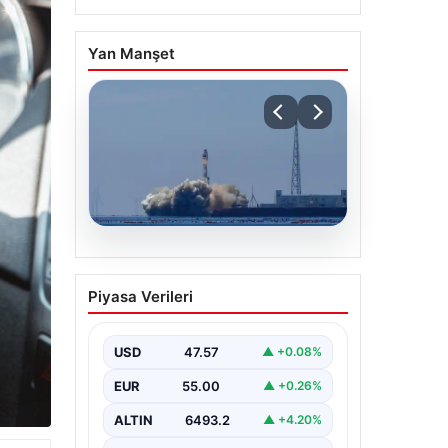
Yan Manşet
05.08.2026
Çin, 2 hiperspektral
Piyasa Verileri
görüntüleme uydusunu
denizden uzaya fırlattı
USD
47.57
▲ +0.08%
EUR
55.00
▲ +0.26%
ALTIN
6493.2
▲ +4.20%