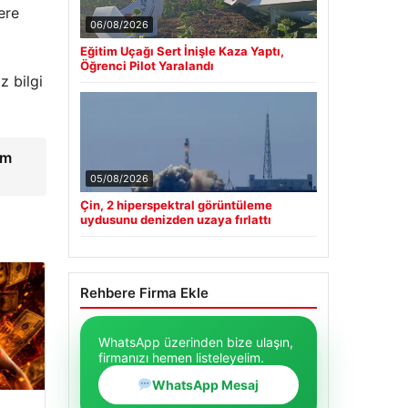
ere
06/08/2026
Eğitim Uçağı Sert İnişle Kaza Yaptı,
i
Öğrenci Pilot Yaralandı
z bilgi
em
05/08/2026
Çin, 2 hiperspektral görüntüleme
uydusunu denizden uzaya fırlattı
Rehbere Firma Ekle
WhatsApp üzerinden bize ulaşın,
firmanızı hemen listeleyelim.
WhatsApp Mesaj