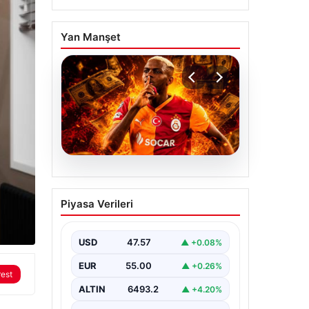
Yan Manşet
04.08.2026
Galatasaray’dan
Piyasa Verileri
transferde tarihi ret! 185
milyon Euro’yu ellerinin
tersiyle ittiler
USD
47.57
▲ +0.08%
EUR
55.00
▲ +0.26%
rest
ALTIN
6493.2
▲ +4.20%