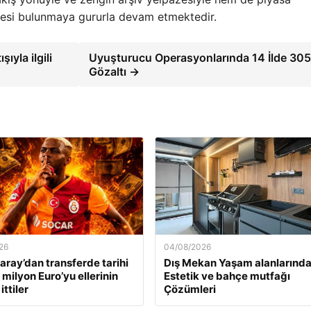
itesi bulunmaya gururla devam etmektedir.
ıyla ilgili
Uyuşturucu Operasyonlarında 14 İlde 30
Gözaltı →
26
04/08/2026
aray’dan transferde tarihi
Dış Mekan Yaşam alanlarınd
 milyon Euro’yu ellerinin
Estetik ve bahçe mutfağı
ittiler
Çözümleri