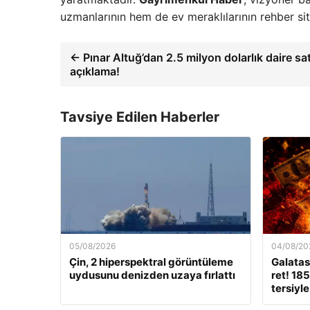
uzmanlarının hem de ev meraklılarının rehber s
← Pınar Altuğ’dan 2.5 milyon dolarlık daire satış
açıklama!
Tavsiye Edilen Haberler
05/08/2026
04/08/20
Çin, 2 hiperspektral görüntüleme
Galatas
uydusunu denizden uzaya fırlattı
ret! 185
tersiyle 