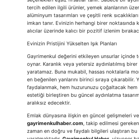
tercih edilen ilgili ürünler, yemek alanlarının ü
alüminyum tasarımları ve çeşitli renk sıcaklıkla
imkan tanır. Evinizin herhangi birer noktasında 
alıcılar üzerinde kalıcı bir pozitif izlenim bırakac
Evinizin Pristijini Yükselten Işık Planları
Gayrimenkul değerini etkileyen unsurlar içinde te
oynar. Karanlık veya yetersiz aydınlatılmış bire
yaratamaz. Buna mukabil, hassas noktalarla monte
en beğenilen yanlarını birinci sıraya çıkarabilir.
faydalanmak, hem huzurunuzu çoğaltacak hem d
estetiği birleştiren bu güncel aydınlatma tasarı
aralıksız edecektir.
Emlak dünyasına ilişkin en güncel gelişmeleri vey
gayrimenkulhaber.com
, takip edilmesi gereken 
zaman en doğru ve faydalı bilgileri ulaştıran bu
yaratmaktadır.
Gayrimenkul Haber
, vizyoner b