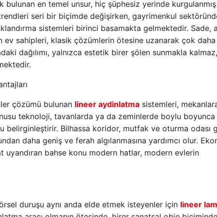
bulunan en temel unsur, hiç şüphesiz yerinde kurgulanmış 
trendleri seri bir biçimde değişirken, gayrimenkul sektörün
ışıklandırma sistemleri birinci basamakta gelmektedir. Sade, 
 ev sahipleri, klasik çözümlerin ötesine uzanarak çok daha
daki dağılımı, yalnızca estetik birer şölen sunmakla kalmaz
mektedir.
ntajları
püler çözümü bulunan
lineer aydinlatma
sistemleri, mekanlar
z konusu teknoloji, tavanlarda ya da zeminlerde boylu boyunca
 belirginleştirir. Bilhassa koridor, mutfak ve oturma odası g
ğundan daha geniş ve ferah algılanmasına yardımcı olur. Ek
kkat uyandıran bahse konu modern hatlar, modern evlerin
rsel duruşu aynı anda elde etmek isteyenler için
lineer la
dınlatma aracı olmanın ötesinde, birer sanatsal obje biçimind