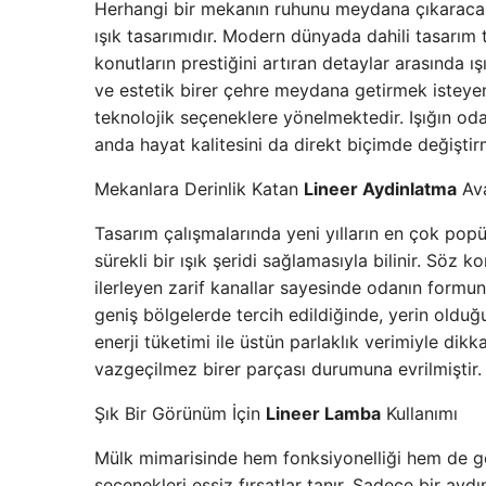
Herhangi bir mekanın ruhunu meydana çıkaracak 
ışık tasarımıdır. Modern dünyada dahili tasarım 
konutların prestiğini artıran detaylar arasında 
ve estetik birer çehre meydana getirmek isteyen
teknolojik seçeneklere yönelmektedir. Işığın oda
anda hayat kalitesini da direkt biçimde değiştir
Mekanlara Derinlik Katan
Lineer Aydinlatma
Ava
Tasarım çalışmalarında yeni yılların en çok po
sürekli bir ışık şeridi sağlamasıyla bilinir. Sö
ilerleyen zarif kanallar sayesinde odanın formunu
geniş bölgelerde tercih edildiğinde, yerin oldu
enerji tüketimi ile üstün parlaklık verimiyle di
vazgeçilmez birer parçası durumuna evrilmiştir.
Şık Bir Görünüm İçin
Lineer Lamba
Kullanımı
Mülk mimarisinde hem fonksiyonelliği hem de gö
seçenekleri eşsiz fırsatlar tanır. Sadece bir ay