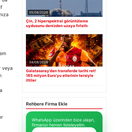
if
05/08/2026
nıza
Çin, 2 hiperspektral görüntüleme
uydusunu denizden uzaya fırlattı
nem
04/08/2026
r veya
Galatasaray’dan transferde tarihi ret!
n
185 milyon Euro’yu ellerinin tersiyle
ittiler
ya
Rehbere Firma Ekle
er
WhatsApp üzerinden bize ulaşın,
firmanızı hemen listeleyelim.