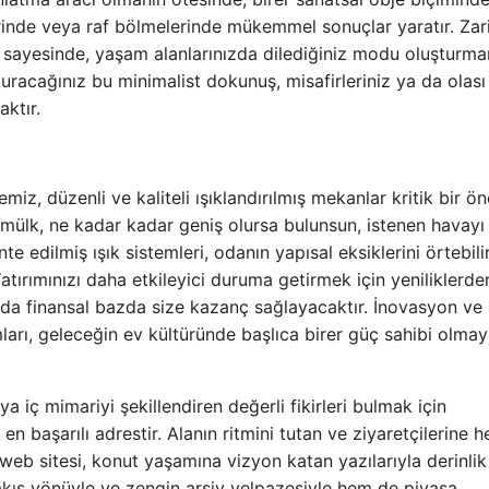
zerinde veya raf bölmelerinde mükemmel sonuçlar yaratır. Zar
rı sayesinde, yaşam alanlarınızda dilediğiniz modu oluşturma
kuracağınız bu minimalist dokunuş, misafirleriniz ya da olası
aktır.
miz, düzenli ve kaliteli ışıklandırılmış mekanlar kritik bir ö
r mülk, ne kadar kadar geniş olursa bulunsun, istenen havayı
 edilmiş ışık sistemleri, odanın yapısal eksiklerini örtebili
 Yatırımınızı daha etkileyici duruma getirmek için yeniliklerde
a finansal bazda size kazanç sağlayacaktır. İnovasyon ve
mları, geleceğin ev kültüründe başlıca birer güç sahibi olma
a iç mimariyi şekillendiren değerli fikirleri bulmak için
en başarılı adrestir. Alanın ritmini tutan ve ziyaretçilerine h
 web sitesi, konut yaşamına vizyon katan yazılarıyla derinlik
akış yönüyle ve zengin arşiv yelpazesiyle hem de piyasa