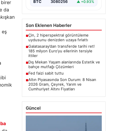
BTC
3080256
▲ +0.93%
birer
de da
akışkan
Son Eklenen Haberler
, eş
Çin, 2 hiperspektral görüntüleme
■
uydusunu denizden uzaya fırlattı
Galatasaray’dan transferde tarihi ret!
■
185 milyon Euro’yu ellerinin tersiyle
ittiler
Dış Mekan Yaşam alanlarında Estetik ve
a
■
bahçe mutfağı Çözümleri
Fed faizi sabit tuttu
■
ibi
Altın Piyasasında Son Durum: 8 Nisan
■
onomik
2026 Gram, Çeyrek, Yarım ve
Cumhuriyet Altını Fiyatları
Güncel
mba
e da