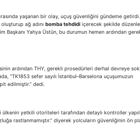
sırasında yaşanan bir olay, uçuş güvenliğini gündeme getirdi.
ı oluşturup ağ adını
bomba tehdidi
içerecek şekilde düzenle
tişim Başkanı Yahya Üstün, bu durumun hemen ardından gerek
inin ardından THY, gerekli prosedürleri derhal devreye sok
ada, “TK1853 sefer sayılı İstanbul–Barselona uçuşumuzun
t edilmiştir.” dedi.
 ülkenin yetkili otoriteleri tarafından detaylı kontroller yapıl
luğa rastlanmamıştır.” diyerek yolcuların güvenliğinin ön p