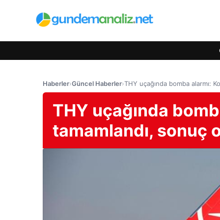
Haberler
›
Güncel Haberler
›
THY uçağında bomba alarmı: Ko
THY uçağında bomba 
tamamlandı, sonuç o