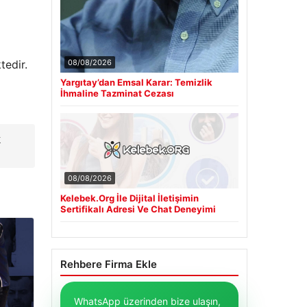
08/08/2026
tedir.
Yargıtay’dan Emsal Karar: Temizlik
İhmaline Tazminat Cezası
k
08/08/2026
Kelebek.Org İle Dijital İletişimin
Sertifikalı Adresi Ve Chat Deneyimi
Rehbere Firma Ekle
WhatsApp üzerinden bize ulaşın,