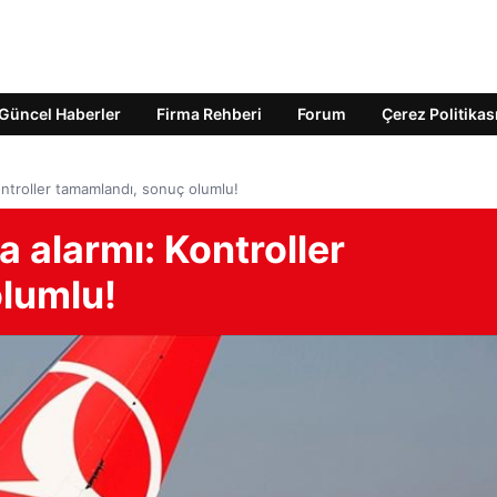
Güncel Haberler
Firma Rehberi
Forum
Çerez Politikas
ntroller tamamlandı, sonuç olumlu!
alarmı: Kontroller
lumlu!