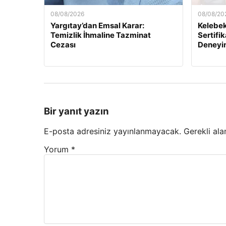
08/08/2026
08/08/20
Yargıtay’dan Emsal Karar:
Kelebek.
Temizlik İhmaline Tazminat
Sertifik
Cezası
Deneyi
Bir yanıt yazın
E-posta adresiniz yayınlanmayacak.
Gerekli ala
Yorum
*