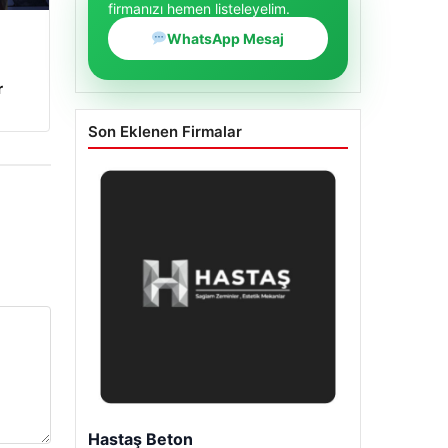
firmanızı hemen listeleyelim.
WhatsApp Mesaj
r
Son Eklenen Firmalar
Enes Kaplan Avukatlık Bürosu