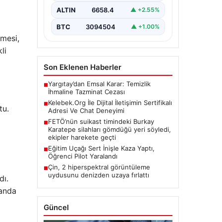
kritik bir değer ifade etmektedir.
ALTIN
6658.4
▲ +2.55%
Günümüzde…
BTC
3094504
▲ +1.00%
mesi,
li
Son Eklenen Haberler
Yargıtay’dan Emsal Karar: Temizlik
■
İhmaline Tazminat Cezası
Kelebek.Org İle Dijital İletişimin Sertifikalı
■
tu.
Adresi Ve Chat Deneyimi
FETÖ’nün suikast timindeki Burkay
■
Karatepe silahları gömdüğü yeri söyledi,
ekipler harekete geçti
Eğitim Uçağı Sert İnişle Kaza Yaptı,
■
Öğrenci Pilot Yaralandı
Çin, 2 hiperspektral görüntüleme
■
uydusunu denizden uzaya fırlattı
dı.
landa
Güncel