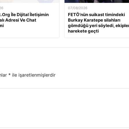
26
07/08/2026
Org İle Dijital İletişimin
FETÖ’nün suikast timindeki
alı Adresi Ve Chat
Burkay Karatepe silahları
mi
gömdüğü yeri söyledi, ekiple
harekete geçti
nlar
*
ile işaretlenmişlerdir