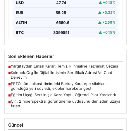
kurması kritik bir değer ifade etmektedir. Günümüzde…
USD
47.74
▲ +0.18%
EUR
55.25
▲ +0.32%
ALTIN
6660.6
▲ +2.59%
BTC
3099551
▲ +0.15%
Son Eklenen Haberler
Yargıtay’dan Emsal Karar: Temizlik İhmaline Tazminat Cezası
■
Kelebek.Org İle Dijital İletişimin Sertifikalı Adresi Ve Chat
■
Deneyimi
FETÖ’nün suikast timindeki Burkay Karatepe silahları
■
gömdüğü yeri söyledi, ekipler harekete geçti
Eğitim Uçağı Sert İnişle Kaza Yaptı, Öğrenci Pilot Yaralandı
■
Çin, 2 hiperspektral görüntüleme uydusunu denizden uzaya
■
fırlattı
Güncel