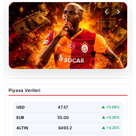
04.08.2026
Galatasaray’dan transferde tarihi ret!
Piyasa Verileri
185 milyon Euro’yu ellerinin tersiyle
ittiler
USD
47.57
▲ +0.08%
EUR
55.00
▲ +0.26%
ALTIN
6493.2
▲ +4.20%