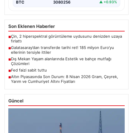
BTC
3080256
▲ +0.93%
Son Eklenen Haberler
Çin, 2 hiperspektral görüntüleme uydusunu denizden uzaya
■
fırlattı
Galatasaray’dan transferde tarihi ret! 185 milyon Euro’yu
■
ellerinin tersiyle ittiler
Dış Mekan Yaşam alanlarında Estetik ve bahçe mutfağı
■
Çözümleri
Fed faizi sabit tuttu
■
Altın Piyasasında Son Durum: 8 Nisan 2026 Gram, Çeyrek,
■
Yarım ve Cumhuriyet Altını Fiyatları
Güncel