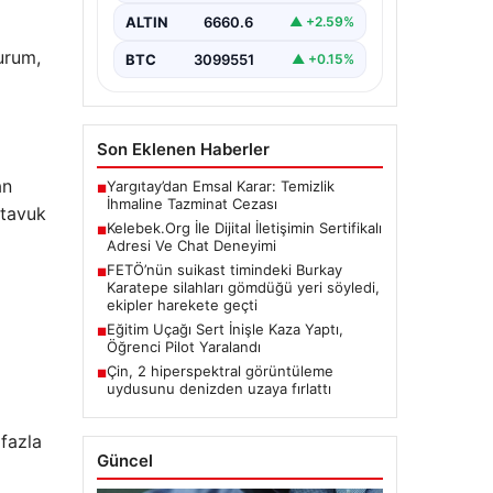
kritik bir değer ifade etmektedir.
ALTIN
6660.6
▲ +2.59%
Günümüzde…
urum,
BTC
3099551
▲ +0.15%
Son Eklenen Haberler
an
Yargıtay’dan Emsal Karar: Temizlik
■
İhmaline Tazminat Cezası
 tavuk
Kelebek.Org İle Dijital İletişimin Sertifikalı
■
Adresi Ve Chat Deneyimi
FETÖ’nün suikast timindeki Burkay
■
Karatepe silahları gömdüğü yeri söyledi,
ekipler harekete geçti
Eğitim Uçağı Sert İnişle Kaza Yaptı,
■
Öğrenci Pilot Yaralandı
Çin, 2 hiperspektral görüntüleme
■
uydusunu denizden uzaya fırlattı
 fazla
Güncel