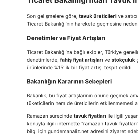
Ticaret Bakanlığı’ndan Tavuk İ
Son gelişmelere göre,
tavuk üreticileri
ve satıcı
Ticaret Bakanlığı’nın harekete geçmesine neden 
Denetimler ve Fiyat Artışları
Ticaret Bakanlığı’na bağlı ekipler, Türkiye geneli
denetimlerde,
fahiş fiyat artışları
ve
stokçuluk
g
ürünlerinde %15’lik bir fiyat artışı tespit edildi.
Bakanlığın Kararının Sebepleri
Bakanlık, bu fiyat artışlarının önüne geçmek am
tüketicilerin hem de üreticilerin etkilenmemesi a
Ramazan sürecinde
tavuk fiyatları
ile ilgili yaş
konuyla ilgili internette “ramazan tavuk fiyatları”
bilgi için gundemanaliz.net adresini ziyaret edebi