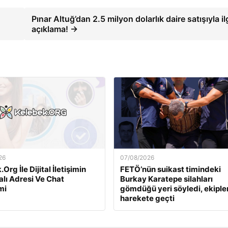
Pınar Altuğ’dan 2.5 milyon dolarlık daire satışıyla ilg
açıklama! →
26
07/08/2026
Org İle Dijital İletişimin
FETÖ’nün suikast timindeki
alı Adresi Ve Chat
Burkay Karatepe silahları
mi
gömdüğü yeri söyledi, ekiple
harekete geçti