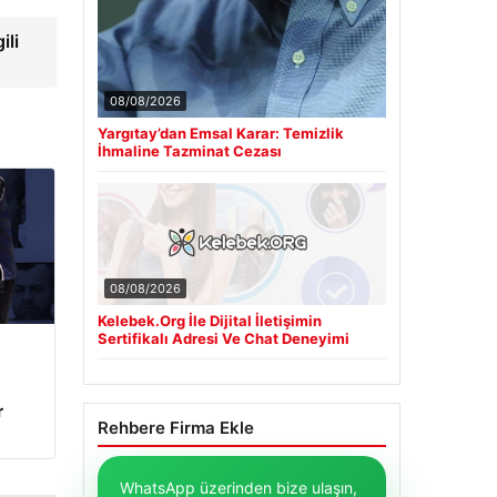
ili
08/08/2026
Yargıtay’dan Emsal Karar: Temizlik
İhmaline Tazminat Cezası
08/08/2026
Kelebek.Org İle Dijital İletişimin
Sertifikalı Adresi Ve Chat Deneyimi
r
Rehbere Firma Ekle
WhatsApp üzerinden bize ulaşın,