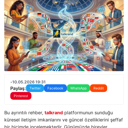
•
10.05.2026 19:31
Paylaş:
Twitter
Facebook
WhatsApp
Reddit
Pinterest
Bu ayrıntılı rehber,
talkrand
platformunun sunduğu
küresel iletişim imkanlarını ve güncel özelliklerini şeffaf
bir biçimde incelemektedir. Günümüzde bireyler