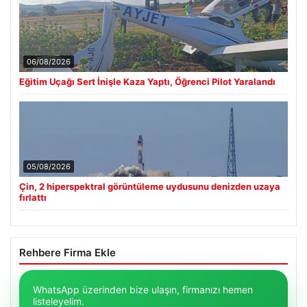
06/08/2026
Eğitim Uçağı Sert İnişle Kaza Yaptı, Öğrenci Pilot Yaralandı
05/08/2026
Çin, 2 hiperspektral görüntüleme uydusunu denizden uzaya
fırlattı
Rehbere Firma Ekle
WhatsApp üzerinden bize ulaşın, firmanızı hemen
listeleyelim.