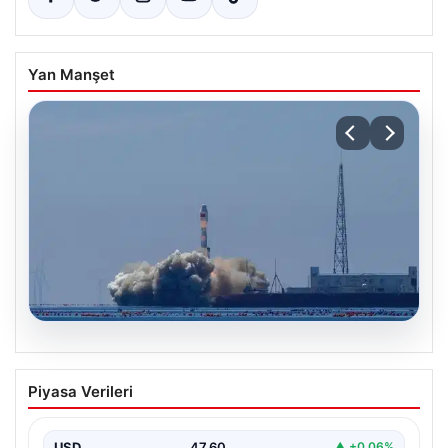
Yan Manşet
05.08.2026
Çin, 2 hiperspektral görüntüleme
Piyasa Verileri
uydusunu denizden uzaya fırlattı
USD
47.60
▲ +0.06%