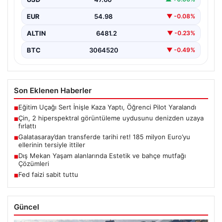
EUR
54.98
▼ -0.08%
ALTIN
6481.2
▼ -0.23%
BTC
3064520
▼ -0.49%
Son Eklenen Haberler
Eğitim Uçağı Sert İnişle Kaza Yaptı, Öğrenci Pilot Yaralandı
■
Çin, 2 hiperspektral görüntüleme uydusunu denizden uzaya
■
fırlattı
Galatasaray’dan transferde tarihi ret! 185 milyon Euro’yu
■
ellerinin tersiyle ittiler
Dış Mekan Yaşam alanlarında Estetik ve bahçe mutfağı
■
Çözümleri
Fed faizi sabit tuttu
■
Güncel