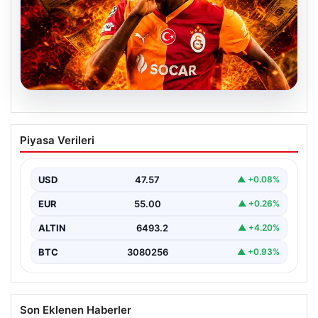
04.08.2026
Galatasaray’dan transferde tarihi ret!
Piyasa Verileri
185 milyon Euro’yu ellerinin tersiyle
ittiler
USD
47.57
▲ +0.08%
EUR
55.00
▲ +0.26%
ALTIN
6493.2
▲ +4.20%
BTC
3080256
▲ +0.93%
Son Eklenen Haberler