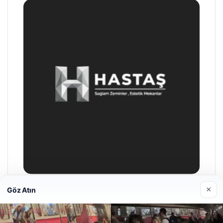
×
Göz Atın
Enes Kaplan Avukatlık Bürosu
28/04/2026