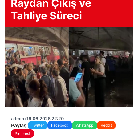
Raydan Çıkış ve
Tahliye Süreci
admin
•
19.06.2026 22:20
Paylaş:
Twitter
Facebook
WhatsApp
Reddit
Pinterest