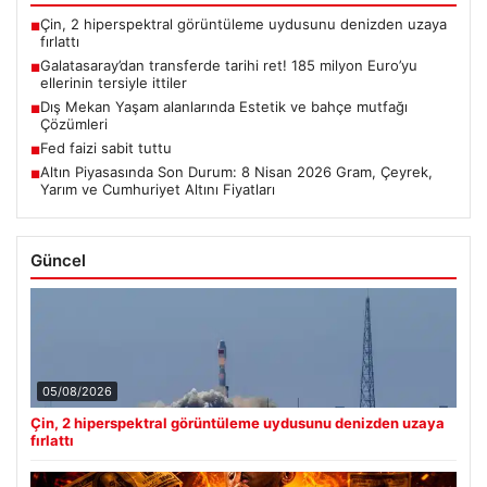
Çin, 2 hiperspektral görüntüleme uydusunu denizden uzaya
■
fırlattı
Galatasaray’dan transferde tarihi ret! 185 milyon Euro’yu
■
ellerinin tersiyle ittiler
Dış Mekan Yaşam alanlarında Estetik ve bahçe mutfağı
■
Çözümleri
Fed faizi sabit tuttu
■
Altın Piyasasında Son Durum: 8 Nisan 2026 Gram, Çeyrek,
■
Yarım ve Cumhuriyet Altını Fiyatları
Güncel
05/08/2026
Çin, 2 hiperspektral görüntüleme uydusunu denizden uzaya
fırlattı