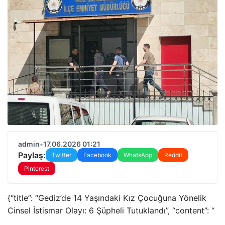
admin
•
17.06.2026 01:21
Paylaş:
Twitter
Facebook
WhatsApp
Reddit
Pinterest
{“title”: “Gediz’de 14 Yaşındaki Kız Çocuğuna Yönelik
Cinsel İstismar Olayı: 6 Şüpheli Tutuklandı”, “content”: “