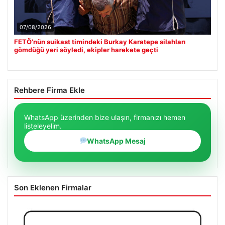
07/08/2026
FETÖ’nün suikast timindeki Burkay Karatepe silahları
gömdüğü yeri söyledi, ekipler harekete geçti
Rehbere Firma Ekle
WhatsApp üzerinden bize ulaşın, firmanızı hemen
listeleyelim.
WhatsApp Mesaj
Son Eklenen Firmalar