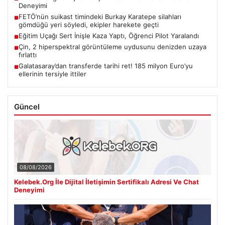
Deneyimi
FETÖ’nün suikast timindeki Burkay Karatepe silahları
■
gömdüğü yeri söyledi, ekipler harekete geçti
Eğitim Uçağı Sert İnişle Kaza Yaptı, Öğrenci Pilot Yaralandı
■
Çin, 2 hiperspektral görüntüleme uydusunu denizden uzaya
■
fırlattı
Galatasaray’dan transferde tarihi ret! 185 milyon Euro’yu
■
ellerinin tersiyle ittiler
Güncel
08/08/2026
Kelebek.Org İle Dijital İletişimin Sertifikalı Adresi Ve Chat
Deneyimi