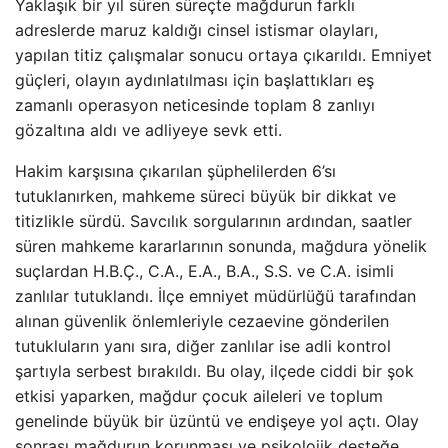
Yaklaşık bir yıl süren süreçte mağdurun farklı
adreslerde maruz kaldığı cinsel istismar olayları,
yapılan titiz çalışmalar sonucu ortaya çıkarıldı. Emniyet
güçleri, olayın aydınlatılması için başlattıkları eş
zamanlı operasyon neticesinde toplam 8 zanlıyı
gözaltına aldı ve adliyeye sevk etti.
Hakim karşısına çıkarılan şüphelilerden 6’sı
tutuklanırken, mahkeme süreci büyük bir dikkat ve
titizlikle sürdü. Savcılık sorgularının ardından, saatler
süren mahkeme kararlarının sonunda, mağdura yönelik
suçlardan H.B.Ç., C.A., E.A., B.A., S.S. ve C.A. isimli
zanlılar tutuklandı. İlçe emniyet müdürlüğü tarafından
alınan güvenlik önlemleriyle cezaevine gönderilen
tutukluların yanı sıra, diğer zanlılar ise adli kontrol
şartıyla serbest bırakıldı. Bu olay, ilçede ciddi bir şok
etkisi yaparken, mağdur çocuk aileleri ve toplum
genelinde büyük bir üzüntü ve endişeye yol açtı. Olay
sonrası mağdurun korunması ve psikolojik desteğe