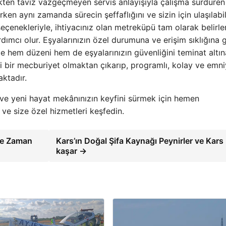
kten taviz vazgeçmeyen servis anlayışıyla çalışma sürdüren
n aynı zamanda sürecin şeffaflığını ve sizin için ulaşılabili
 seçenekleriyle, ihtiyacınız olan metreküpü tam olarak belirl
ımcı olur. Eşyalarınızın özel durumuna ve erişim sıklığına 
le hem düzeni hem de eşyalarınızın güvenliğini teminat altına
ci bir mecburiyet olmaktan çıkarıp, programlı, kolay ve emni
ktadır.
k ve yeni hayat mekânınızın keyfini sürmek için hemen
e size özel hizmetleri keşfedin.
Ne Zaman
Kars’ın Doğal Şifa Kaynağı Peynirler ve Kars
kaşar →