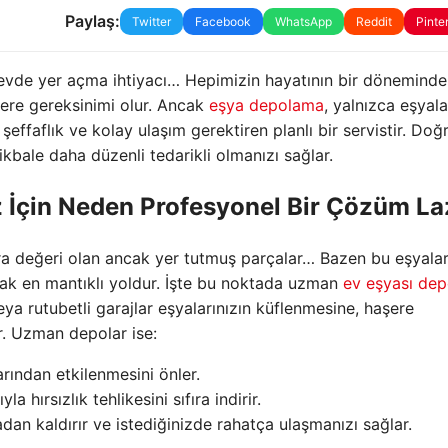
Paylaş:
Twitter
Facebook
WhatsApp
Reddit
Pinte
ca evde yer açma ihtiyacı… Hepimizin hayatının bir döneminde
yere gereksinimi olur. Ancak
eşya depolama
, yalnızca eşyala
şeffaflık ve kolay ulaşım gerektiren planlı bir servistir. Doğ
tikbale daha düzenli tedarikli olmanızı sağlar.
z İçin Neden Profesyonel Bir Çözüm L
ıra değeri olan ancak yer tutmuş parçalar… Bazen bu eşyalar
ak en mantıklı yoldur. İşte bu noktada uzman
ev eşyası de
ya rutubetli garajlar eşyalarınızın küflenmesine, haşere
r. Uzman depolar ise:
larından etkilenmesini önler.
 hırsızlık tehlikesini sıfıra indirir.
adan kaldırır ve istediğinizde rahatça ulaşmanızı sağlar.