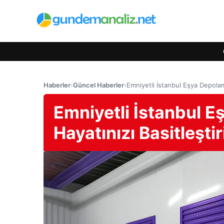
Haberler
›
Güncel Haberler
›
Emniyetli İstanbul Eşya Depolama
Emniyetli İstanbul E
Hayatınızı Basitleştir