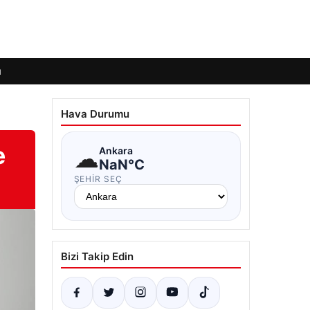
ı
Hava Durumu
e
☁
Ankara
NaN°C
ŞEHIR SEÇ
Bizi Takip Edin