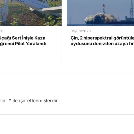
26
05/08/2026
Uçağı Sert İnişle Kaza
Çin, 2 hiperspektral görüntü
Öğrenci Pilot Yaralandı
uydusunu denizden uzaya fırl
nlar
*
ile işaretlenmişlerdir