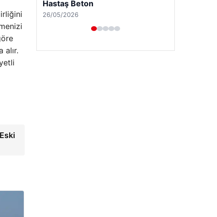
Enes Kaplan Avukatlık Bürosu
rliğini
28/04/2026
emenizi
göre
 alır.
yetli
 Eski