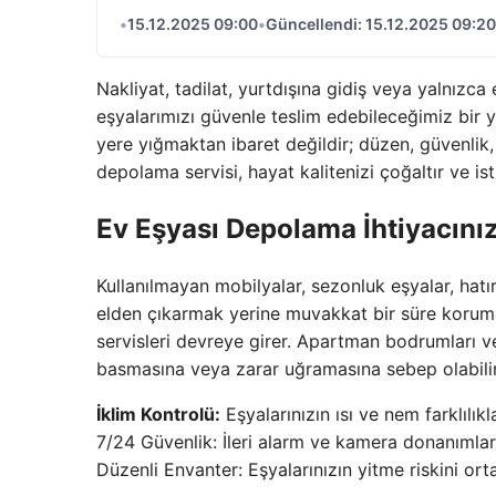
•
15.12.2025 09:00
•
Güncellendi: 15.12.2025 09:20
Nakliyat, tadilat, yurtdışına gidiş veya yalnız
eşyalarımızı güvenle teslim edebileceğimiz bir 
yere yığmaktan ibaret değildir; düzen, güvenlik, 
depolama servisi, hayat kalitenizi çoğaltır ve is
Ev Eşyası Depolama İhtiyacını
Kullanılmayan mobilyalar, sezonluk eşyalar, hat
elden çıkarmak yerine muvakkat bir süre korum
servisleri devreye girer. Apartman bodrumları ve
basmasına veya zarar uğramasına sebep olabili
İklim Kontrolü:
Eşyalarınızın ısı ve nem farklılık
7/24 Güvenlik: İleri alarm ve kamera donanımlarıyla
Düzenli Envanter: Eşyalarınızın yitme riskini ort