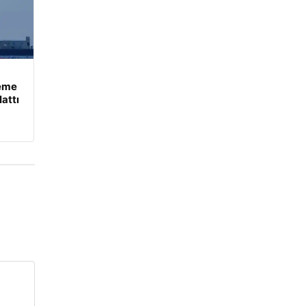
leme
attı