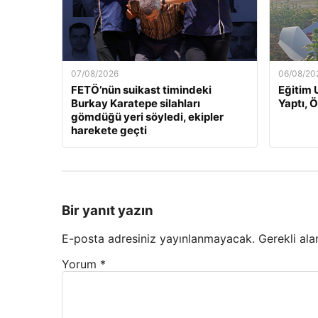
07/08/2026
06/08/20
FETÖ’nün suikast timindeki
Eğitim 
Burkay Karatepe silahları
Yaptı, 
gömdüğü yeri söyledi, ekipler
harekete geçti
Bir yanıt yazın
E-posta adresiniz yayınlanmayacak.
Gerekli ala
Yorum
*