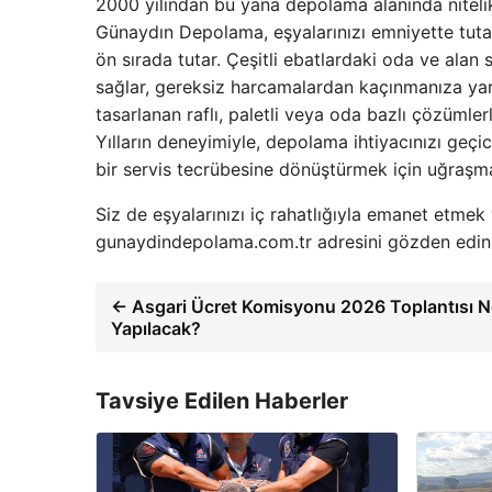
2000 yılından bu yana depolama alanında niteli
Günaydın Depolama, eşyalarınızı emniyette tutarke
ön sırada tutar. Çeşitli ebatlardaki oda ve alan
sağlar, gereksiz harcamalardan kaçınmanıza yard
tasarlanan raflı, paletli veya oda bazlı çözümler
Yılların deneyimiyle, depolama ihtiyacınızı geçi
bir servis tecrübesine dönüştürmek için uğraşma
Siz de eşyalarınızı iç rahatlığıyla emanet etme
gunaydindepolama.com.tr adresini gözden edin v
← Asgari Ücret Komisyonu 2026 Toplantısı 
Yapılacak?
Tavsiye Edilen Haberler