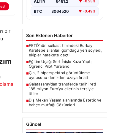
yaşandı.…
ALTIN
6481.2
▼ -0.23%
rest
BTC
3064520
▼ -0.49%
rı bir
Son Eklenen Haberler
ru
FETÖ’nün suikast timindeki Burkay
■
Karatepe silahları gömdüğü yeri söyledi,
ekipler harekete geçti
azım
Eğitim Uçağı Sert İnişle Kaza Yaptı,
■
Öğrenci Pilot Yaralandı
Çin, 2 hiperspektral görüntüleme
■
ı
uydusunu denizden uzaya fırlattı
polama
Galatasaray’dan transferde tarihi ret!
■
185 milyon Euro’yu ellerinin tersiyle
ittiler
Dış Mekan Yaşam alanlarında Estetik ve
■
bahçe mutfağı Çözümleri
Güncel