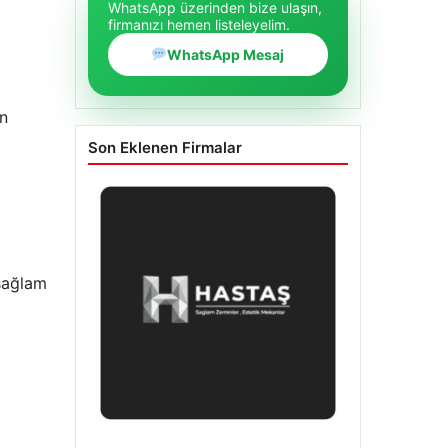
WhatsApp üzerinden bize ulaşın,
firmanızı hemen listeleyelim.
WhatsApp Mesaj
ın
Son Eklenen Firmalar
 sağlam