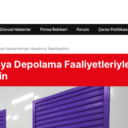
Güncel Haberler
Firma Rehberi
Forum
Çerez Politikas
 Faaliyetleriyle Hayatınızı Basitleştirin
şya Depolama Faaliyetleriyl
in