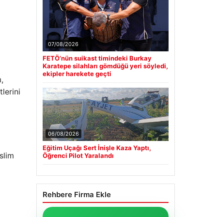
07/08/2026
FETÖ’nün suikast timindeki Burkay
Karatepe silahları gömdüğü yeri söyledi,
ekipler harekete geçti
,
lerini
06/08/2026
Eğitim Uçağı Sert İnişle Kaza Yaptı,
slim
Öğrenci Pilot Yaralandı
Rehbere Firma Ekle