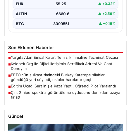
EUR
55.25
▲ +0.32%
ALTIN
6660.6
▲ +2.59%
BTC
3099551
▲ +0.15%
Son Eklenen Haberler
Yargıtay’dan Emsal Karar: Temizlik İhmaline Tazminat Cezası
■
Kelebek.Org İle Dijital İletişimin Sertifikalı Adresi Ve Chat
■
Deneyimi
FETÖ’nün suikast timindeki Burkay Karatepe silahları
■
gömdüğü yeri söyledi, ekipler harekete geçti
Eğitim Uçağı Sert İnişle Kaza Yaptı, Öğrenci Pilot Yaralandı
■
Çin, 2 hiperspektral görüntüleme uydusunu denizden uzaya
■
fırlattı
Güncel